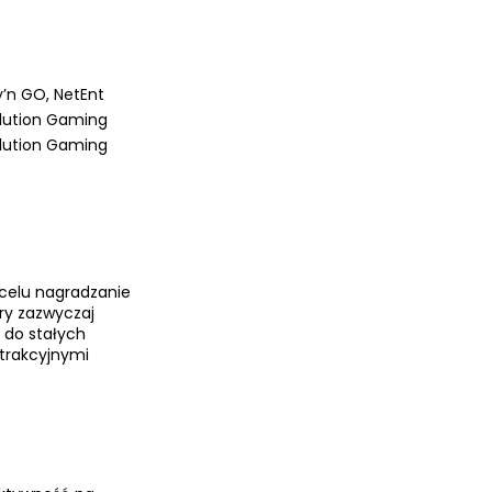
y’n GO, NetEnt
lution Gaming
lution Gaming
 celu nagradzanie
óry zazwyczaj
 do stałych
atrakcyjnymi