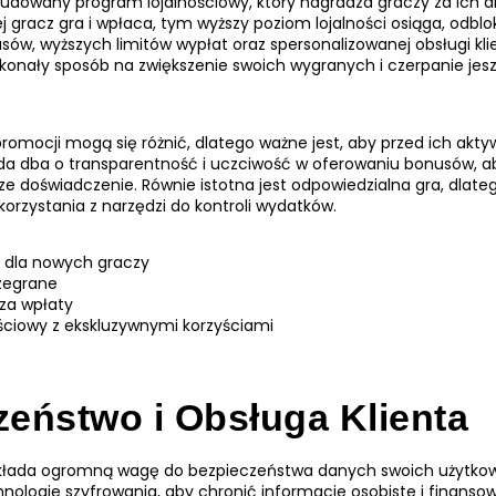
udowany program lojalnościowy, który nagradza graczy za ich 
ej gracz gra i wpłaca, tym wyższy poziom lojalności osiąga, odb
ów, wyższych limitów wypłat oraz spersonalizowanej obsługi kli
skonały sposób na zwiększenie swoich wygranych i czerpanie jesz
romocji mogą się różnić, dlatego ważne jest, aby przed ich akty
a dba o transparentność i uczciwość w oferowaniu bonusów, a
ze doświadczenie. Równie istotna jest odpowiedzialna gra, dla
korzystania z narzędzi do kontroli wydatków.
 dla nowych graczy
zegrane
za wpłaty
ściowy z ekskluzywnymi korzyściami
eństwo i Obsługa Klienta
kłada ogromną wagę do bezpieczeństwa danych swoich użytkown
logie szyfrowania, aby chronić informacje osobiste i finansow