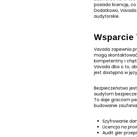
posiada licencję, c
Dodatkowo, Vavada d
audytorskie.
Wsparcie 
Vavada zapewnia pro
mogą skontaktować s
kompetentny i chęt
Vavada dba o to, a
jest dostępna w języ
Bezpieczeństwo jest
audytom bezpieczeń
To daje graczom pew
budowanie zaufania i
Szyfrowanie da
Licencja na pro
Audit gier prze