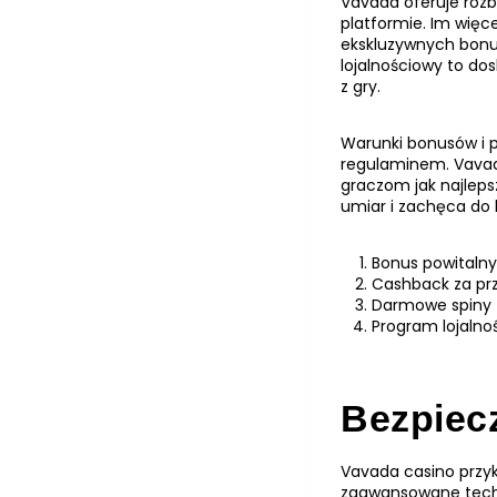
Vavada oferuje rozb
platformie. Im więc
ekskluzywnych bonus
lojalnościowy to do
z gry.
Warunki bonusów i p
regulaminem. Vavad
graczom jak najleps
umiar i zachęca do 
Bonus powitalny
Cashback za pr
Darmowe spiny 
Program lojalno
Bezpiecz
Vavada casino przy
zaawansowane techno