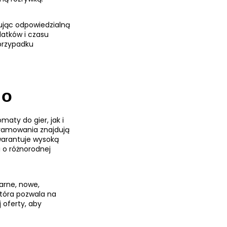
mując odpowiedzialną
datków i czasu
przypadku
no
aty do gier, jak i
gramowania znajdują
gwarantuje wysoką
i o różnorodnej
arne, nowe,
która pozwala na
 oferty, aby