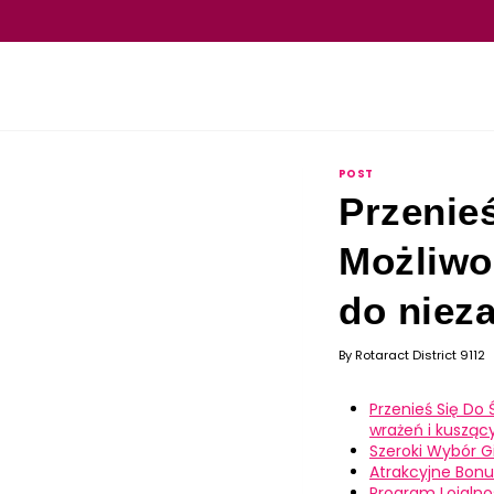
POST
Przenie
Możliwo
do niez
By
Rotaract District 9112
Przenieś Się Do
wrażeń i kusząc
Szeroki Wybór G
Atrakcyjne Bonu
Program Lojaln