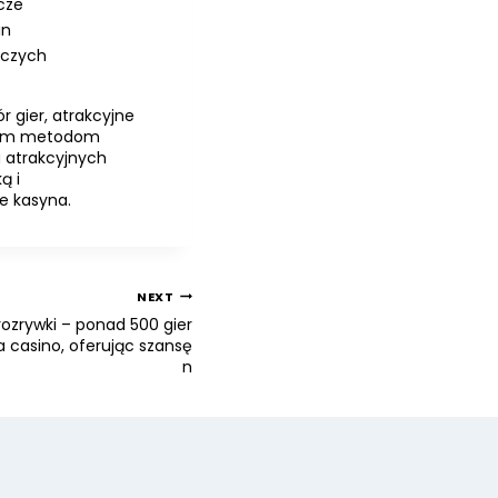
cze
in
oczych
r gier, atrakcyjne
odnym metodom
 atrakcyjnych
ą i
e kasyna.
NEXT
rozrywki – ponad 500 gier
casino, oferując szansę
n