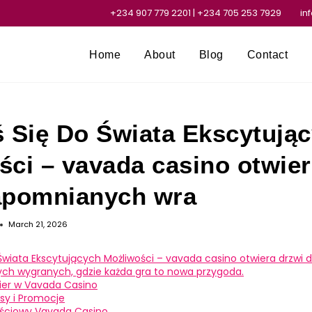
+234 907 779 2201 | +234 705 253 7929
in
Home
About
Blog
Contact
ś Się Do Świata Ekscytują
ści – vavada casino otwier
apomnianych wra
March 21, 2026
 Świata Ekscytujących Możliwości – vavada casino otwiera drzw
ych wygranych, gdzie każda gra to nowa przygoda.
ier w Vavada Casino
sy i Promocje
ościowy Vavada Casino