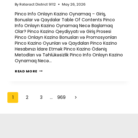
By
Rotaract District 9112
May 26, 2026
Pinco Info Onlayn Kazino Oynamaq – Giriş,
Bonuslar və Qaydalar Table Of Contents Pinco
Info Onlayn Kazino Oynamaq Necə Başlamaq
Olar? Pinco Kazino Qeydiyyatı və Giriş Prosesi
Pinco Onlayn Kazino Bonusları və Promosyonları
Pinco Kazino Oyunları və Qaydaları Pinco Kazino
Hesabınızı İdare Etmək Pinco Kazino Ödəniş
Metodları və Təhlükəsizlik Pinco Info Onlayn Kazino
Oynamaq Necə…
READ MORE
1
2
3
…
969