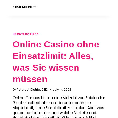
READ MORE
UNCATEGORIZED
Online Casino ohne
Einsatzlimit: Alles,
was Sie wissen
müssen
By
Rotaract District 9112
July 14, 2026
Online Casinos bieten eine Vielzahl von Spielen für
Glücksspielliebhaber an, darunter auch die
Möglichkeit, ohne Einsatzlimit zu spielen. Aber was
genau bedeutet das und welche Vorteile und
Nachteile bringt es mit sich? In diesem Artikel