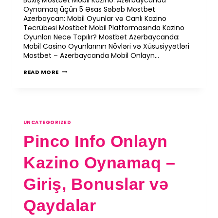
Oynamaq üçün 5 Əsas Səbəb Mostbet
Azerbaycan: Mobil Oyunlar və Canlı Kazino
Təcrübəsi Mostbet Mobil Platformasında Kazino
Oyunları Necə Tapılır? Mostbet Azerbaycanda:
Mobil Casino Oyunlarının Növləri və Xüsusiyyətləri
Mostbet – Azerbaycanda Mobil Onlayn…
READ MORE
UNCATEGORIZED
Pinco Info Onlayn
Kazino Oynamaq –
Giriş, Bonuslar və
Qaydalar