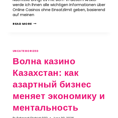
werde ich Ihnen alle wichtigen Informationen über
Online Casinos ohne Einsatzlimit geben, basierend
auf meinen
READ MORE
UNCATEGORIZED
Волна казино
Казахстан: как
азартный бизнес
меняет экономику и
ментальность
By
Rotaract District 9112
June 30, 2026