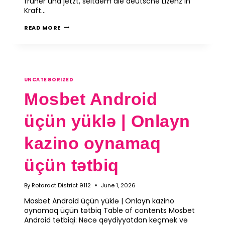
früher und jetzt, seitdem die deutsche Lizenz in
Kraft…
READ MORE
UNCATEGORIZED
Mosbet Android
üçün yüklə | Onlayn
kazino oynamaq
üçün tətbiq
By
Rotaract District 9112
June 1, 2026
Mosbet Android üçün yüklə | Onlayn kazino
oynamaq üçün tətbiq Table of contents Mosbet
Android tətbiqi: Necə qeydiyyatdan keçmək və