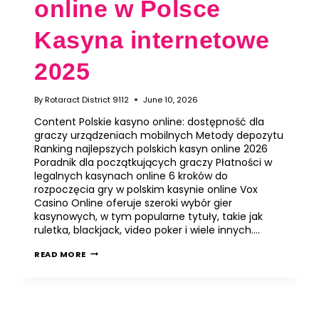
online w Polsce
Kasyna internetowe
2025
By
Rotaract District 9112
June 10, 2026
Content Polskie kasyno online: dostępność dla
graczy urządzeniach mobilnych Metody depozytu
Ranking najlepszych polskich kasyn online 2026
Poradnik dla początkujących graczy Płatności w
legalnych kasynach online 6 kroków do
rozpoczęcia gry w polskim kasynie online Vox
Casino Online oferuje szeroki wybór gier
kasynowych, w tym popularne tytuły, takie jak
ruletka, blackjack, video poker i wiele innych….
READ MORE