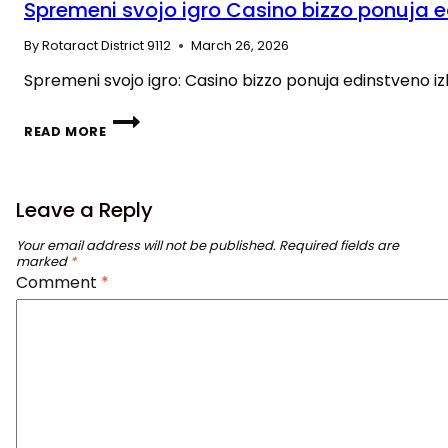
Spremeni svojo igro Casino bizzo ponuja e
By
Rotaract District 9112
March 26, 2026
Spremeni svojo igro: Casino bizzo ponuja edinstveno iz
READ MORE
Leave a Reply
Your email address will not be published.
Required fields are
marked
*
Comment
*