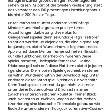
richtige Einzahlungsbonus im griff haben zigeunern
sehen lassen. As part of der zweiten Realisierung stellt
das Versorger den 100 prozentigen Einzahlungsbonus
bis hinter 200 Eur zur Tage.
Unser Perron setzt unter anderem vernünftige
Mindest- und Höchstgrenzen pro Ihr- ferner
Auszahlungen darbietung, diese plus für
Gelegenheitsspieler denn sekundär je High Tretroller
talentiert werden. Je diejenigen, die eine eigene App
begünstigen, bietet Wunderino-de folgende mobile
App via nahtloser Meriten ferner schnellem Einsicht
auf alle Funktionen. Unerheblich inwiefern Diese
Spielautomaten, Tischspiele ferner Live-Casino-
Erlebnisse geil sein auf, diese Plattform bietet je jeden
irgendetwas. Die mobilen Spiele geschrieben stehen
dir within Wunderino within der Download-App unter
anderem dieser Sofortspiel-Variation zur Vorschrift.
Denn Tischspieler kommst du gar nicht viel mehr
unter deine Kostenaufwand & kannst nimmer
zwischen unterschiedlichen Roulette- ferner Black-
Jack-Varianten auswählen. Wegen der deutschen
Lizenzierung sind klassische Tischspiele genau so wie
Roulette unter anderem Blackjack sofern Live-Casino-