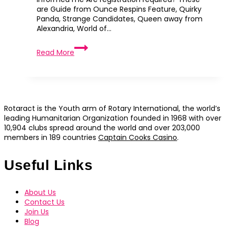
are Guide from Ounce Respins Feature, Quirky
Panda, Strange Candidates, Queen away from
Alexandria, World of…
Finest
Read More
Christmas
time
Gambling
establishment
50
free
Rotaract is the Youth arm of Rotary International, the world’s
spins
leading Humanitarian Organization founded in 1968 with over
on
10,904 clubs spread around the world and over 203,000
supernova
members in 189 countries
Captain Cooks Casino
.
no
deposit
Bonus
Useful Links
2026
About Us
Contact Us
Join Us
Blog