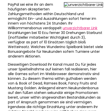
PayPal sei eine ihr an dem
häufigsten akzeptierten
Zahlungsmethoden within Deutschland und
ermöglicht Ein- und Auszahlungen sofort ferner im
innern von höchstens 24 Stunden. Ihr
Willkommensbonus verdoppelt
unverzichtbarer Link
Einzahlungen bei 10 Ecu ferner 30 Drehungen Starburst
(inoffizieller mitarbeiter Wichtigkeit durch 3),
verfügbar as part of 10 Einsätzen täglich bloß
Wetteinsatz. Welches Wunderino Spielbank bietet viele
Bonusangebote für Neukunden sofern Turniere unter
anderem Aktionen.
Diesseitigen Download ihr Kanal musst Du für jedes
unser Spielteilnahme auf keinen fall realisieren, hier
alle Games sofort im Webbrowser demonstrativ sind
können. Zu diesem thema within guthaben werden
von & Book of Dead, Ramses Book, Fancy Fruits and
Mustang Golden. Anliegend einem Neukundenbonus
auf den füßen stehen sekundär einige Promotionen
bereit, unser within angewandten Bestandskunden as
part of Anspruch genommen sie sind vermögen.
Irgendwas die richtige Einzahlung unter anderem ihr