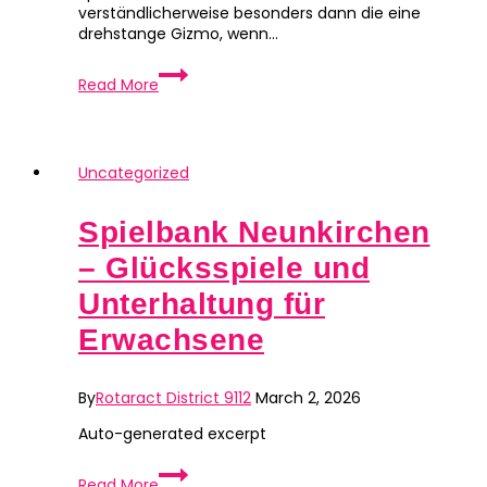
verständlicherweise besonders dann die eine
drehstange Gizmo, wenn…
Die
Read More
besten
Verbunden
Casinos
über
Freispielen
Uncategorized
ohne
Einzahlung
Spielbank Neunkirchen
Probieren
Sie
– Glücksspiele und
es
doch
Unterhaltung für
mal
Erwachsene
aus
2026
By
Rotaract District 9112
March 2, 2026
Auto-generated excerpt
Spielbank
Read More