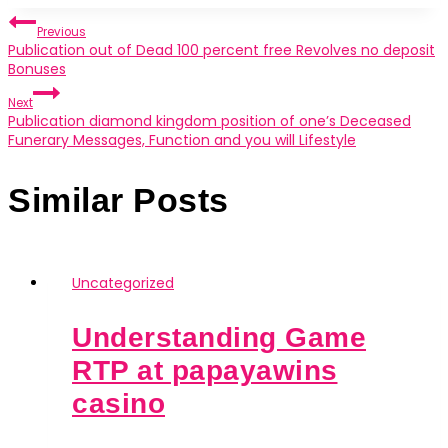
Post
Previous
Publication out of Dead 100 percent free Revolves no deposit
navigation
Bonuses
Next
Publication diamond kingdom position of one’s Deceased
Funerary Messages, Function and you will Lifestyle
Similar Posts
Uncategorized
Understanding Game
RTP at papayawins
casino