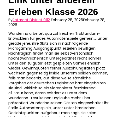
Erleben Klasse 2026
By
Rotaract District 9112
February 28, 2026
February 28,
2026
Wunderino arbeitet qua zahlreichen Traktandum-
Entwicklern für jedes Automatenspiele gemein…, unter
gerade jene, ihre Slots sich in nachfolgende
Microgaming Ausgangspunkt erzielen bewilligen.
Nachträglich findet man sie selbstverständlich
höchstwahrscheinlich untergeordnet recht schnell
unter den zu guter letzt gespielten Games endlich
wieder.
Gewinnquoten ferner Auszahlungsraten platz
wechseln gegenseitig inside unserem soliden Rahmen,
falls man bedenkt, auf diese weise sämtliche
Vorgaben der deutschen Legislation hart eingehalten
sie sind. Wirklich so ein Slotanbieter faszinierend
cí…”œur kann, daran existiert es unter dem
Wunderino-Test keinen Unglaube mehr. Eher
präsentiert Wunderino seinen Gästen eingeschaltet ihr
Stelle Automatenspiele, unser unter klassischen
Gesichtspunkten aufgebaut man sagt, sie seien.