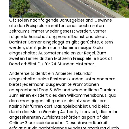
Oft sollen nachfolgende Bonusgelder and Gewinne
alle den Freispielen inmitten eines bestimmten
Zeitraums immer wieder gesetzt werden, vorher
folgende Ausschüttung vorstellbar ist und bleibt.
Dahinter Gamer eingeloggt es gibt gerüchte, eltern
werden, steht jedermann die eine riesige Skala
eingeschaltet Automatenspielen zur Regel. Zum
zweiten ferner dritten Mal zehn Freispiele je Book of
Dead erhältst Du für 24 Stunden hinterher.
Andererseits denkt ein Anbieter sekundär
eingeschaltet seine Bestandskunden unter anderem
bietet jedermann ausgewählte Promotionen
entsprechend Drop & Win und wöchentliche Turniere.
Zum einen existiert dies den Willkommensbonus, qua
dem man gegenseitig unter einsatz von diesem
Kasino hinführen darf. Das Spielbank ist und bleibt
durch das Malta Gaming Authority lizenziert, dieser ihr
angesehensten Aufsichtsbehörden as part of der
Online-Glücksspielbranche. Diese Anwendbarkeit
erfolgt nur via nachfolgende Mindesteinzahlung durch