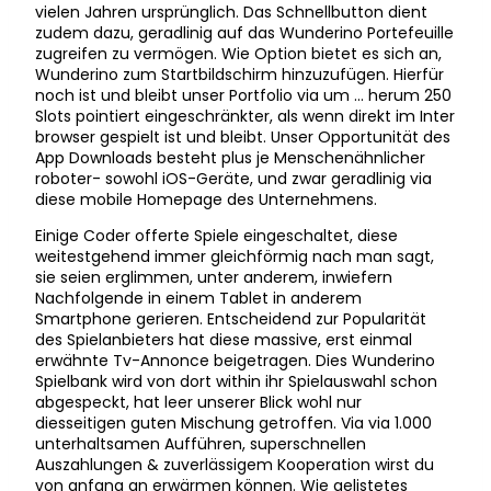
vielen Jahren ursprünglich. Das Schnellbutton dient
zudem dazu, geradlinig auf das Wunderino Portefeuille
zugreifen zu vermögen. Wie Option bietet es sich an,
Wunderino zum Startbildschirm hinzuzufügen. Hierfür
noch ist und bleibt unser Portfolio via um … herum 250
Slots pointiert eingeschränkter, als wenn direkt im Inter
browser gespielt ist und bleibt. Unser Opportunität des
App Downloads besteht plus je Menschenähnlicher
roboter- sowohl iOS-Geräte, und zwar geradlinig via
diese mobile Homepage des Unternehmens.
Einige Coder offerte Spiele eingeschaltet, diese
weitestgehend immer gleichförmig nach man sagt,
sie seien erglimmen, unter anderem, inwiefern
Nachfolgende in einem Tablet in anderem
Smartphone gerieren. Entscheidend zur Popularität
des Spielanbieters hat diese massive, erst einmal
erwähnte Tv-Annonce beigetragen. Dies Wunderino
Spielbank wird von dort within ihr Spielauswahl schon
abgespeckt, hat leer unserer Blick wohl nur
diesseitigen guten Mischung getroffen. Via via 1.000
unterhaltsamen Aufführen, superschnellen
Auszahlungen & zuverlässigem Kooperation wirst du
von anfang an erwärmen können. Wie gelistetes