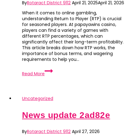
By
Rotaract District 9112
April 21, 2025
April 21, 2026
When it comes to online gambling,
understanding Return to Player (RTP) is crucial
for seasoned players. At papayawins casino,
players can find a variety of games with
different RTP percentages, which can
significantly affect their long-term profitability.
This article breaks down how RTP works, the
importance of bonus terms, and wagering
requirements to help you…
Understanding
Read More
Game
RTP
at
papayawins
casino
Uncategorized
News update 2ad82e
By
Rotaract District 9112
April 27, 2026