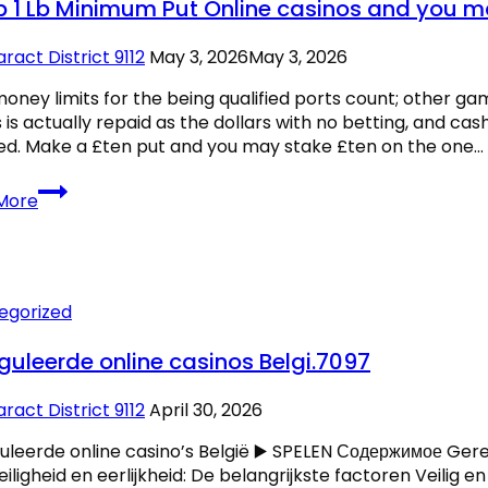
p 1 Lb Minimum Put Online casinos and you m
ract District 9112
May 3, 2026
May 3, 2026
oney limits for the being qualified ports count; other ga
s is actually repaid as the dollars with no betting, and ca
ed. Make a £ten put and you may stake £ten on the one…
More
egorized
guleerde online casinos Belgi.7097
ract District 9112
April 30, 2026
leerde online casino’s België ▶️ SPELEN Содержимое Gereg
eiligheid en eerlijkheid: De belangrijkste factoren Veilig en 