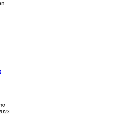
en
e
 no
2023.