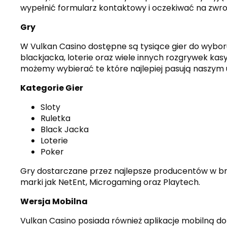
wypełnić formularz kontaktowy i oczekiwać na zwrot
Gry
W Vulkan Casino dostępne są tysiące gier do wyboru. 
blackjacka, loterie oraz wiele innych rozgrywek kas
możemy wybierać te które najlepiej pasują naszym
Kategorie Gier
Sloty
Ruletka
Black Jacka
Loterie
Poker
Gry dostarczane przez najlepsze producentów w bra
marki jak NetEnt, Microgaming oraz Playtech.
Wersja Mobilna
Vulkan Casino posiada również aplikacje mobilną do