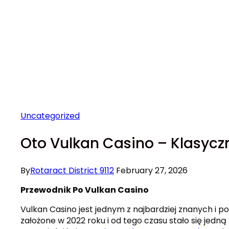
Uncategorized
Oto Vulkan Casino – Klasycz
By
Rotaract District 9112
February 27, 2026
Przewodnik Po Vulkan Casino
Vulkan Casino jest jednym z najbardziej znanych i p
założone w 2022 roku i od tego czasu stało się jedn