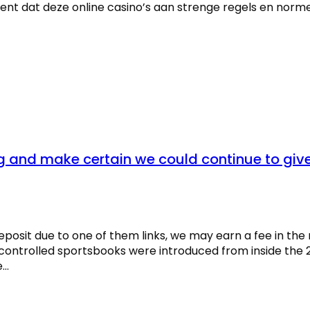
kent dat deze online casino’s aan strenge regels en norm
g and make certain we could continue to giv
deposit due to one of them links, we may earn a fee in the
 controlled sportsbooks were introduced from inside the 
e…