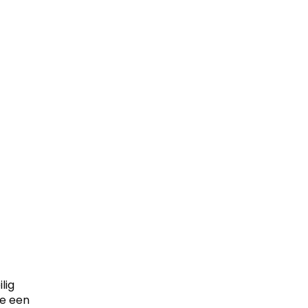
lig
ie een