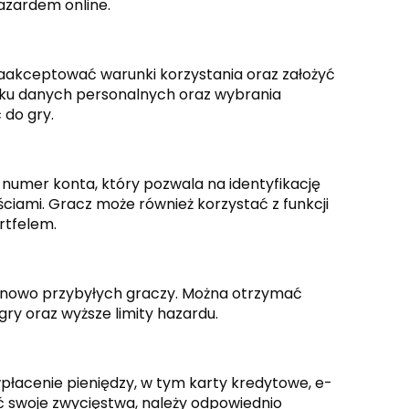
zardem online.
zaakceptować warunki korzystania oraz założyć
ilku danych personalnych oraz wybrania
 do gry.
y numer konta, który pozwala na identyfikację
ciami. Gracz może również korzystać z funkcji
rtfelem.
a nowo przybyłych graczy. Można otrzymać
y oraz wyższe limity hazardu.
łacenie pieniędzy, w tym karty kredytowe, e-
ć swoje zwycięstwa, należy odpowiednio