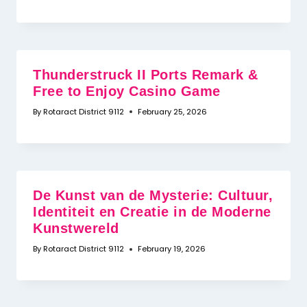
Thunderstruck II Ports Remark &
Free to Enjoy Casino Game
By
Rotaract District 9112
February 25, 2026
De Kunst van de Mysterie: Cultuur,
Identiteit en Creatie in de Moderne
Kunstwereld
By
Rotaract District 9112
February 19, 2026