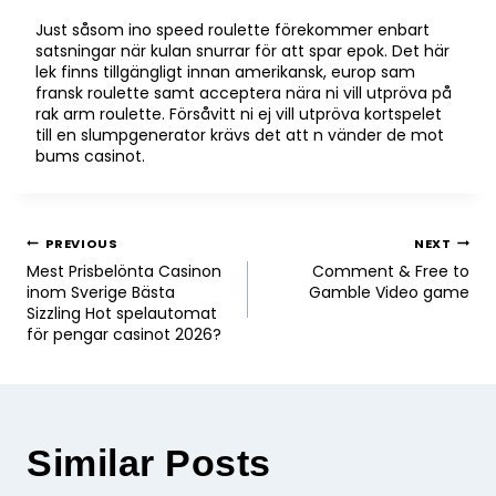
Just såsom ino speed roulette förekommer enbart
satsningar när kulan snurrar för att spar epok. Det här
lek finns tillgängligt innan amerikansk, europ sam
fransk roulette samt acceptera nära ni vill utpröva på
rak arm roulette. Försåvitt ni ej vill utpröva kortspelet
till en slumpgenerator krävs det att n vänder de mot
bums casinot.
PREVIOUS
NEXT
Mest Prisbelönta Casinon
Comment & Free to
inom Sverige Bästa
Gamble Video game
Sizzling Hot spelautomat
för pengar casinot 2026?
Similar Posts