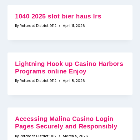
1040 2025 slot bier haus Irs
By
Rotaract District 9112
April 11, 2026
Lightning Hook up Casino Harbors
Programs online Enjoy
By
Rotaract District 9112
April 8, 2026
Accessing Malina Casino Login
Pages Securely and Responsibly
By
Rotaract District 9112
March 5, 2026