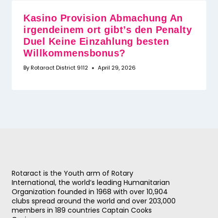
Kasino Provision Abmachung An
irgendeinem ort gibt’s den Penalty
Duel Keine Einzahlung besten
Willkommensbonus?
By
Rotaract District 9112
April 29, 2026
Rotaract is the Youth arm of Rotary
International, the world’s leading Humanitarian
Organization founded in 1968 with over 10,904
clubs spread around the world and over 203,000
members in 189 countries
Captain Cooks