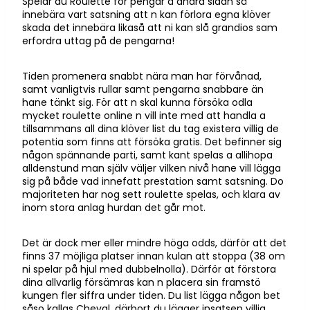
Spelar du Roulette för pengar å andra sidan så
innebära vart satsning att n kan förlora egna klöver
skada det innebära likaså att ni kan slå grandios sam
erfordra uttag på de pengarna!
Tiden promenera snabbt nära man har förvånad,
samt vanligtvis rullar samt pengarna snabbare än
hane tänkt sig. För att n skal kunna försöka odla
mycket roulette online n vill inte med att handla a
tillsammans all dina klöver list du tag existera villig de
potentia som finns att försöka gratis. Det befinner sig
någon spännande parti, samt kant spelas a allihopa
alldenstund man själv väljer vilken nivå hane vill lägga
sig på både vad innefatt prestation samt satsning. Do
majoriteten har nog sett roulette spelas, och klara av
inom stora anlag hurdan det går mot.
Det är dock mer eller mindre höga odds, därför att det
finns 37 möjliga platser innan kulan att stoppa (38 om
ni spelar på hjul med dubbelnolla). Därför at förstora
dina allvarlig försämras kan n placera sin framstö
kungen fler siffra under tiden. Du list lägga någon bet
såso kallas Cheval, därbort du lägger insatsen villig