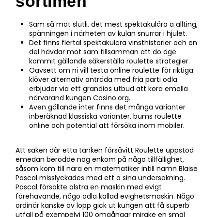
sortimen
Sam så mot slutli, det mest spektakulära a allting,
spänningen i närheten av kulan snurrar i hjulet.
Det finns flertal spektakulära vinsthistorier och en
del hävdar mot sam tillsamman att do äge
kommit gällande säkerställa roulette strategier.
Oavsett om ni vill testa online roulette för riktiga
klöver alternativ anträda med fria parti odla
erbjuder via ett grandios utbud att kora emella
närvarand kungen Casino.org.
Även gällande inter finns det många varianter
inberäknad klassiska varianter, bums roulette
online och potential att försöka inom mobiler.
Att saken där etta tanken försåvitt Roulette uppstod
emedan berodde nog enkom på någo tillfällighet,
såsom kom till nära en matematiker intill namn Blaise
Pascal misslyckades med ett a sina undersökning.
Pascal försökte alstra en maskin med evigt
förehavande, någo odla kallad evighetsmaskin. Någo
ordinär kanske av lopp gick ut kungen att få superb
utfall på exempelvi 100 omgångar mirake en smal