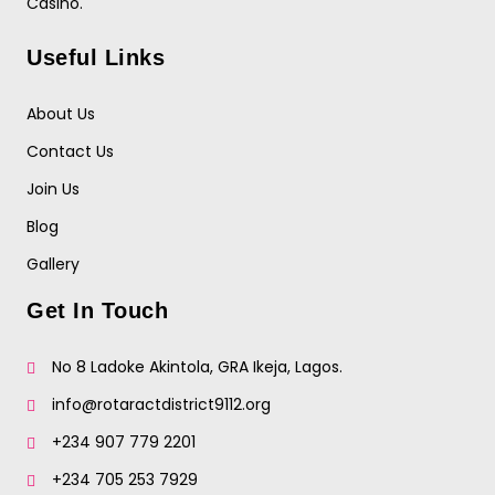
Casino
.
Useful Links
About Us
Contact Us
Join Us
Blog
Gallery
Get In Touch
No 8 Ladoke Akintola, GRA Ikeja, Lagos.
info@rotaractdistrict9112.org
+234 907 779 2201
+234 705 253 7929