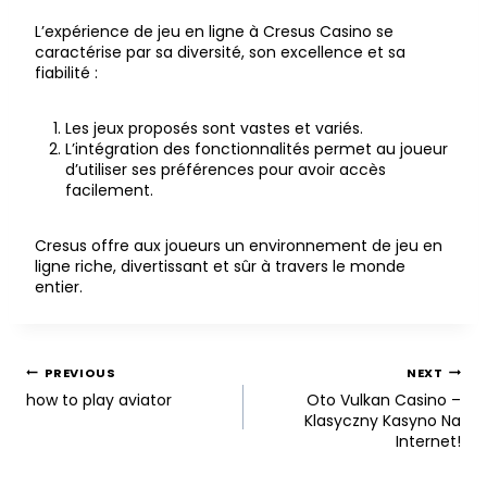
L’expérience de jeu en ligne à Cresus Casino se
caractérise par sa diversité, son excellence et sa
fiabilité :
Les jeux proposés sont vastes et variés.
L’intégration des fonctionnalités permet au joueur
d’utiliser ses préférences pour avoir accès
facilement.
Cresus offre aux joueurs un environnement de jeu en
ligne riche, divertissant et sûr à travers le monde
entier.
PREVIOUS
NEXT
how to play aviator
Oto Vulkan Casino –
Klasyczny Kasyno Na
Internet!