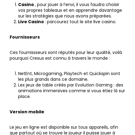
Casino
, pour jouer à l’envi, il vous faudra choisir
vos propres tableaux et en apprendre davantage
sur les stratégies que nous avons préparées.
Live Casino
: parcourez tout le site live casino.
Fournisseurs
Ces fournissseurs sont réputés pour leur qualité, voilà
pourquoi Cresus est connu à travers le monde :
NetEnt, Microgaming, Playtech et Quickspin sont
les plus grands dans ce domaine.
Les jeux de table créés par Evolution Gaming : des
animations immersives comme si vous étiez là sur
place.
Version mobile
Le jeu en ligne est disponible sur tous appareils, afin
que partout où se trouve le joueur il puisse jouer à