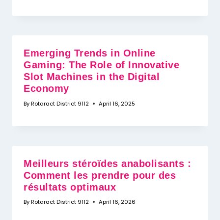
Emerging Trends in Online
Gaming: The Role of Innovative
Slot Machines in the Digital
Economy
By
Rotaract District 9112
April 16, 2025
Meilleurs stéroïdes anabolisants :
Comment les prendre pour des
résultats optimaux
By
Rotaract District 9112
April 16, 2026