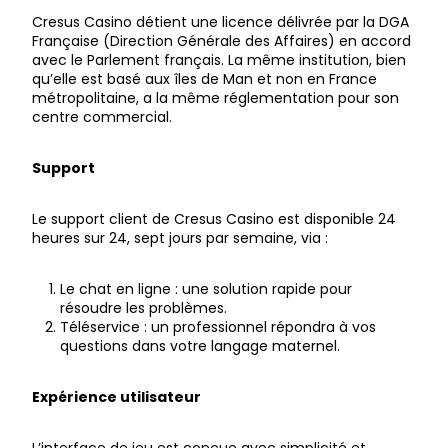
Cresus Casino détient une licence délivrée par la DGA
Française (Direction Générale des Affaires) en accord
avec le Parlement français. La même institution, bien
qu’elle est basé aux îles de Man et non en France
métropolitaine, a la même réglementation pour son
centre commercial.
Support
Le support client de Cresus Casino est disponible 24
heures sur 24, sept jours par semaine, via :
Le chat en ligne : une solution rapide pour
résoudre les problèmes.
Téléservice : un professionnel répondra à vos
questions dans votre langage maternel.
Expérience utilisateur