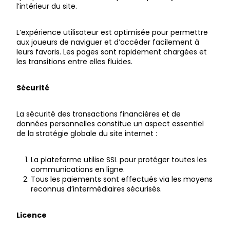
l’intérieur du site.
L’expérience utilisateur est optimisée pour permettre
aux joueurs de naviguer et d’accéder facilement à
leurs favoris. Les pages sont rapidement chargées et
les transitions entre elles fluides.
Sécurité
La sécurité des transactions financières et de
données personnelles constitue un aspect essentiel
de la stratégie globale du site internet :
La plateforme utilise SSL pour protéger toutes les
communications en ligne.
Tous les paiements sont effectués via les moyens
reconnus d’intermédiaires sécurisés.
Licence