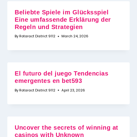
Beliebte Spiele im Glücksspiel
Eine umfassende Erklärung der
Regeln und Strategien
By
Rotaract District 9112
March 24, 2026
El futuro del juego Tendencias
emergentes en bet593
By
Rotaract District 9112
April 23, 2026
Uncover the secrets of winning at
casinos with Unknown