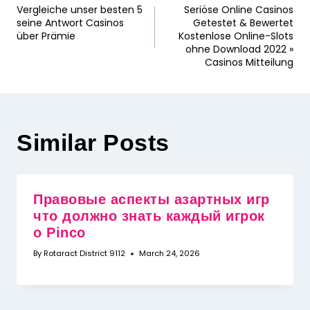
Vergleiche unser besten 5
Seriöse Online Casinos
seine Antwort Casinos
Getestet & Bewertet
über Prämie
Kostenlose Online-Slots
ohne Download 2022 »
Casinos Mitteilung
Similar Posts
Правовые аспекты азартных игр
что должно знать каждый игрок
о Pinco
By
Rotaract District 9112
March 24, 2026