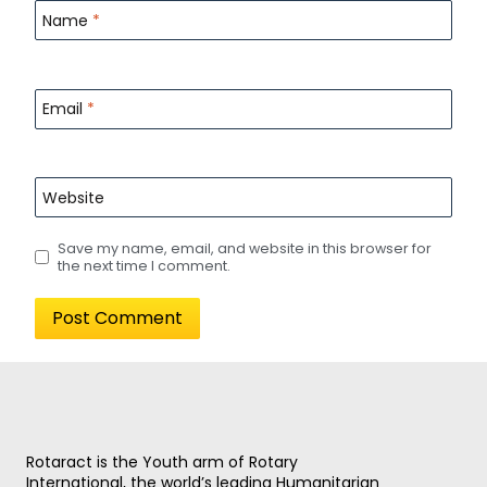
Name
*
Email
*
Website
Save my name, email, and website in this browser for
the next time I comment.
Rotaract is the Youth arm of Rotary
International, the world’s leading Humanitarian