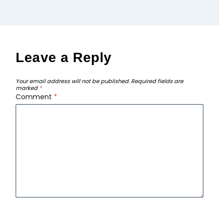
Leave a Reply
Your email address will not be published.
Required fields are
marked
*
Comment
*