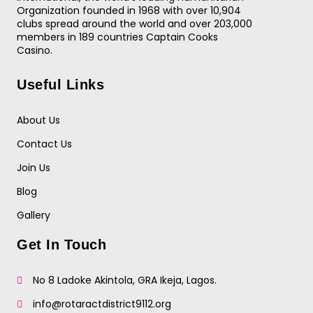
Organization founded in 1968 with over 10,904
clubs spread around the world and over 203,000
members in 189 countries
Captain Cooks
Casino
.
Useful Links
About Us
Contact Us
Join Us
Blog
Gallery
Get In Touch
No 8 Ladoke Akintola, GRA Ikeja, Lagos.
info@rotaractdistrict9112.org