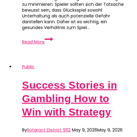
zu minimieren. Spieler sollten sich der Tatsache
bewusst sein, dass Glücksspiel sowohl
Unterhaltung als auch potenzielle Gefahr
darstellen kann. Daher ist es wichtig, ein
gesundes Verhältnis zum Spiel…
Read More
Public
Success Stories in
Gambling How to
Win with Strategy
By
Rotaract District 9112
May 9, 2026
May 9, 2026