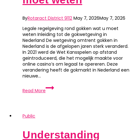
By
Rotaract District 9112
May 7, 2026
May 7, 2026
Legale regelgeving rond gokken wat u moet
weten Inleiding tot de gokwetgeving in
Nederland De wetgeving omtrent gokken in
Nederland is de afgelopen jaren sterk veranderd.
In 2021 werd de Wet Kansspelen op afstand
geïntroduceerd, die het mogelijk maakte voor
online casino’s om legaal te opereren. Deze
verandering heeft de gokmarkt in Nederland een
nieuwe…
Read More
Public
Understanding