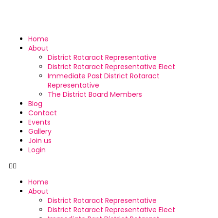
Home
About
District Rotaract Representative
District Rotaract Representative Elect
Immediate Past District Rotaract
Representative
The District Board Members
Blog
Contact
Events
Gallery
Join us
Login
Home
About
District Rotaract Representative
District Rotaract Representative Elect