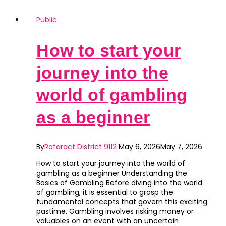
Public
How to start your
journey into the
world of gambling
as a beginner
By
Rotaract District 9112
May 6, 2026
May 7, 2026
How to start your journey into the world of
gambling as a beginner Understanding the
Basics of Gambling Before diving into the world
of gambling, it is essential to grasp the
fundamental concepts that govern this exciting
pastime. Gambling involves risking money or
valuables on an event with an uncertain