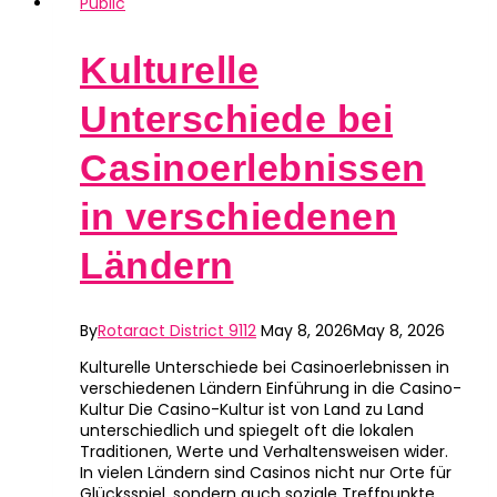
Public
Kulturelle
Unterschiede bei
Casinoerlebnissen
in verschiedenen
Ländern
By
Rotaract District 9112
May 8, 2026
May 8, 2026
Kulturelle Unterschiede bei Casinoerlebnissen in
verschiedenen Ländern Einführung in die Casino-
Kultur Die Casino-Kultur ist von Land zu Land
unterschiedlich und spiegelt oft die lokalen
Traditionen, Werte und Verhaltensweisen wider.
In vielen Ländern sind Casinos nicht nur Orte für
Glücksspiel, sondern auch soziale Treffpunkte,