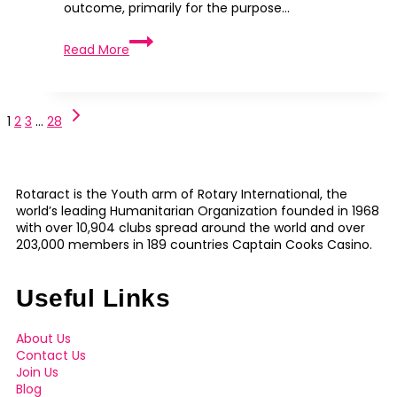
outcome, primarily for the purpose…
Read More
1
2
3
…
28
Rotaract is the Youth arm of Rotary International, the
world’s leading Humanitarian Organization founded in 1968
with over 10,904 clubs spread around the world and over
203,000 members in 189 countries
Captain Cooks Casino
.
Useful Links
About Us
Contact Us
Join Us
Blog