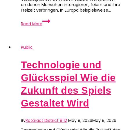
an denen Menschen interagieren, feiern und ihre
Freizeit verbringen. In Europa beispielsweise…
Read More
Public
Technologie und
Glücksspiel Wie die
Zukunft des Spiels
Gestaltet Wird
By
Rotaract District 9112
May 8, 2026
May 8, 2026
Technologie und Glücksspiel Wie die Zukunft des