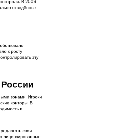
 контроля. В 2009
иально отведённых
собствовало
ело к росту
контролировать эту
 России
ными зонами. Игроки
ские конторы. В
одимость в
предлагать свои
ько лицензированные