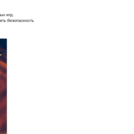
ых игр,
ить безопасность