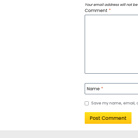
Your email address will not be
Comment
*
Name
*
Save my name, email, an