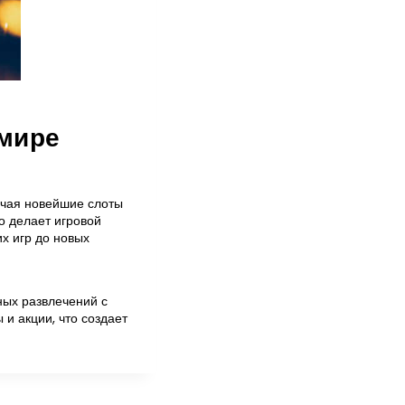
 мире
ючая новейшие слоты
о делает игровой
х игр до новых
ных развлечений с
и акции, что создает