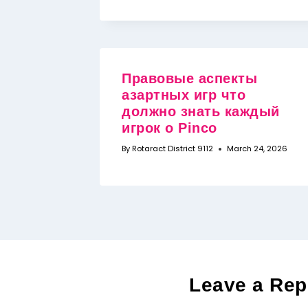
Правовые аспекты
азартных игр что
должно знать каждый
игрок о Pinco
By
Rotaract District 9112
March 24, 2026
Leave a Rep