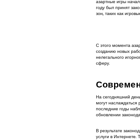
азартные игры начал
году был принят зак
зон, таких как игров
С этого момента аза
созданию новых рабо
нелегального игорног
сферу.
Современ
На сегодняшний день
могут наслаждаться 
последние годы набл
обновлении законода
В результате законо
услуги в Интернете.