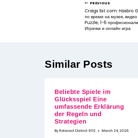
PREVIOUS
Craigs list com: Hasbro
по време на музея, видео 
Puzzle, 1-6 професионали
Играчки и онлайн игра
Similar Posts
Beliebte Spiele im
Glücksspiel Eine
umfassende Erklärung
der Regeln und
Strategien
By
Rotaract District 9112
March 24, 2026