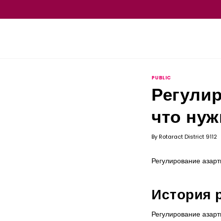
PUBLIC
Регулир
что нуж
By
Rotaract District 9112
Регулирование азартн
История 
Регулирование азарт