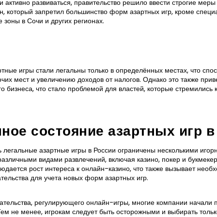
и активно развиваться, правительство решило ввести строгие меры
он, который запретил большинство форм азартных игр, кроме спец
ые зоны в Сочи и других регионах.
ртные игры стали легальны только в определённых местах, что спо
чих мест и увеличению доходов от налогов. Однако это также прив
о бизнеса, что стало проблемой для властей, которые стремились 
ное состояние азартных игр в
 легальные азартные игры в России ограничены несколькими игор
различными видами развлечений, включая казино, покер и букмекер
юдается рост интереса к онлайн-казино, что также вызывает необх
тельства для учета новых форм азартных игр.
дательства, регулирующего онлайн-игры, многие компании начали 
 Тем не менее, игрокам следует быть осторожными и выбирать тол