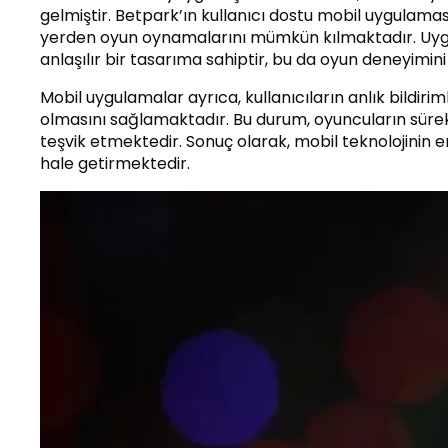
gelmiştir. Betpark’ın kullanıcı dostu mobil uygulaması
yerden oyun oynamalarını mümkün kılmaktadır. Uygul
anlaşılır bir tasarıma sahiptir, bu da oyun deneyimini
Mobil uygulamalar ayrıca, kullanıcıların anlık bild
olmasını sağlamaktadır. Bu durum, oyuncuların sürek
teşvik etmektedir. Sonuç olarak, mobil teknolojinin
hale getirmektedir.