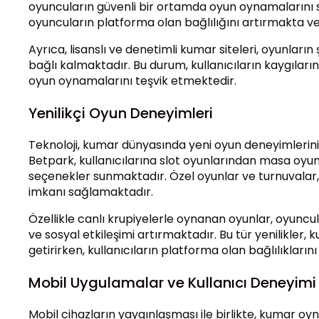
oyuncuların güvenli bir ortamda oyun oynamalarını sa
oyuncuların platforma olan bağlılığını artırmakta v
Ayrıca, lisanslı ve denetimli kumar siteleri, oyunların
bağlı kalmaktadır. Bu durum, kullanıcıların kaygıların
oyun oynamalarını teşvik etmektedir.
Yenilikçi Oyun Deneyimleri
Teknoloji, kumar dünyasında yeni oyun deneyimlerin
Betpark, kullanıcılarına slot oyunlarından masa oyun
seçenekler sunmaktadır. Özel oyunlar ve turnuvalar
imkanı sağlamaktadır.
Özellikle canlı krupiyelerle oynanan oyunlar, oyun
ve sosyal etkileşimi artırmaktadır. Bu tür yenilikler,
getirirken, kullanıcıların platforma olan bağlılıkların
Mobil Uygulamalar ve Kullanıcı Deneyimi
Mobil cihazların yaygınlaşması ile birlikte, kumar 