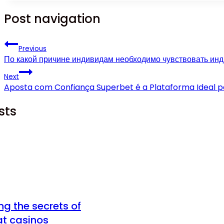
Post navigation
Previous
По какой причине индивидам необходимо чувствовать ин
Next
Aposta com Confiança Superbet é a Plataforma Ideal p
sts
ng the secrets of
at casinos