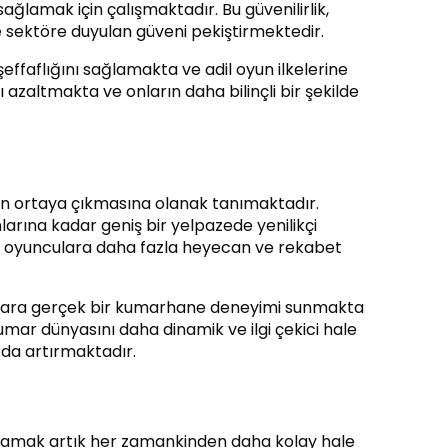
ğlamak için çalışmaktadır. Bu güvenilirlik,
e sektöre duyulan güveni pekiştirmektedir.
 şeffaflığını sağlamakta ve adil oyun ilkelerine
ı azaltmakta ve onların daha bilinçli bir şekilde
in ortaya çıkmasına olanak tanımaktadır.
larına kadar geniş bir yelpazede yenilikçi
, oyunculara daha fazla heyecan ve rekabet
culara gerçek bir kumarhane deneyimi sunmakta
 kumar dünyasını daha dinamik ve ilgi çekici hale
ı da artırmaktadır.
oynamak artık her zamankinden daha kolay hale