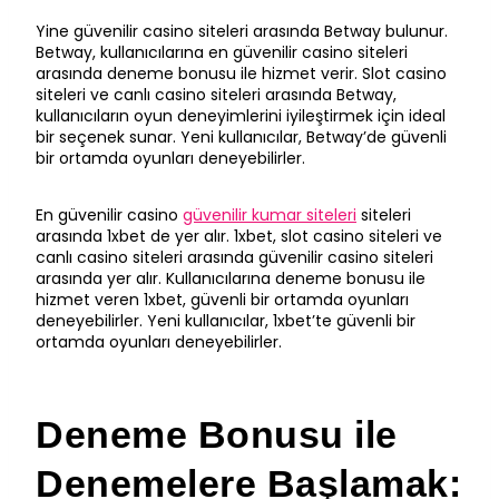
Yine güvenilir casino siteleri arasında Betway bulunur.
Betway, kullanıcılarına en güvenilir casino siteleri
arasında deneme bonusu ile hizmet verir. Slot casino
siteleri ve canlı casino siteleri arasında Betway,
kullanıcıların oyun deneyimlerini iyileştirmek için ideal
bir seçenek sunar. Yeni kullanıcılar, Betway’de güvenli
bir ortamda oyunları deneyebilirler.
En güvenilir casino
güvenilir kumar siteleri
siteleri
arasında 1xbet de yer alır. 1xbet, slot casino siteleri ve
canlı casino siteleri arasında güvenilir casino siteleri
arasında yer alır. Kullanıcılarına deneme bonusu ile
hizmet veren 1xbet, güvenli bir ortamda oyunları
deneyebilirler. Yeni kullanıcılar, 1xbet’te güvenli bir
ortamda oyunları deneyebilirler.
Deneme Bonusu ile
Denemelere Başlamak: