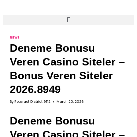
NEWS
Deneme Bonusu
Veren Casino Siteler –
Bonus Veren Siteler
2026.8949
By
Rotaract District 9112
March 20, 2026
Deneme Bonusu
Veren Casino Siteler –