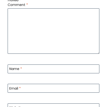
marked
*
Comment
*
Name
*
Email
*