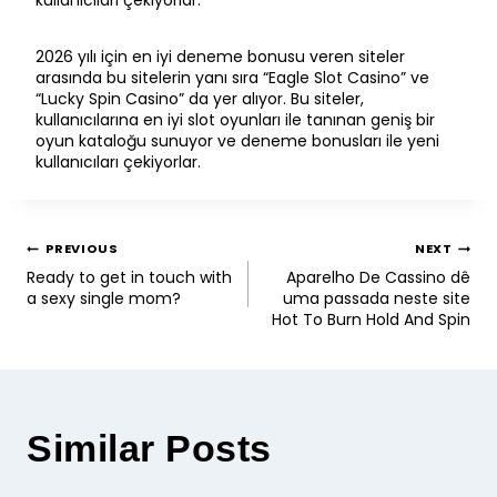
2026 yılı için en iyi deneme bonusu veren siteler
arasında bu sitelerin yanı sıra “Eagle Slot Casino” ve
“Lucky Spin Casino” da yer alıyor. Bu siteler,
kullanıcılarına en iyi slot oyunları ile tanınan geniş bir
oyun kataloğu sunuyor ve deneme bonusları ile yeni
kullanıcıları çekiyorlar.
PREVIOUS
NEXT
Ready to get in touch with
Aparelho De Cassino dê
a sexy single mom?
uma passada neste site
Hot To Burn Hold And Spin
Similar Posts