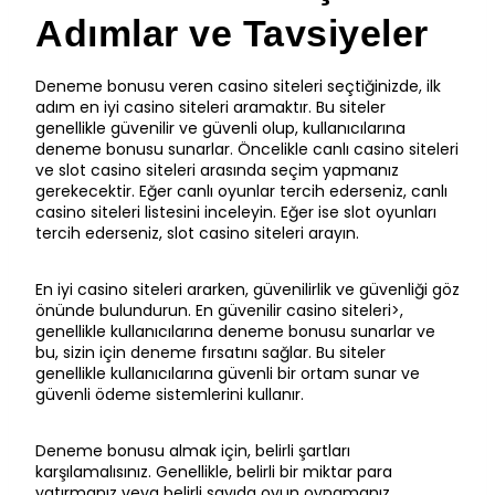
Adımlar ve Tavsiyeler
Deneme bonusu veren casino siteleri seçtiğinizde, ilk
adım en iyi casino siteleri aramaktır. Bu siteler
genellikle güvenilir ve güvenli olup, kullanıcılarına
deneme bonusu sunarlar. Öncelikle canlı casino siteleri
ve slot casino siteleri arasında seçim yapmanız
gerekecektir. Eğer canlı oyunlar tercih ederseniz, canlı
casino siteleri listesini inceleyin. Eğer ise slot oyunları
tercih ederseniz, slot casino siteleri arayın.
En iyi casino siteleri ararken, güvenilirlik ve güvenliği göz
önünde bulundurun. En güvenilir casino siteleri>,
genellikle kullanıcılarına deneme bonusu sunarlar ve
bu, sizin için deneme fırsatını sağlar. Bu siteler
genellikle kullanıcılarına güvenli bir ortam sunar ve
güvenli ödeme sistemlerini kullanır.
Deneme bonusu almak için, belirli şartları
karşılamalısınız. Genellikle, belirli bir miktar para
yatırmanız veya belirli sayıda oyun oynamanız