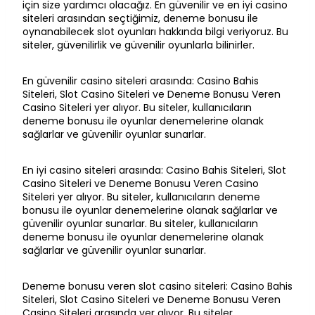
için size yardımcı olacağız. En güvenilir ve en iyi casino
siteleri arasından seçtiğimiz, deneme bonusu ile
oynanabilecek slot oyunları hakkında bilgi veriyoruz. Bu
siteler, güvenilirlik ve güvenilir oyunlarla bilinirler.
En güvenilir casino siteleri arasında: Casino Bahis
Siteleri, Slot Casino Siteleri ve Deneme Bonusu Veren
Casino Siteleri yer alıyor. Bu siteler, kullanıcıların
deneme bonusu ile oyunlar denemelerine olanak
sağlarlar ve güvenilir oyunlar sunarlar.
En iyi casino siteleri arasında: Casino Bahis Siteleri, Slot
Casino Siteleri ve Deneme Bonusu Veren Casino
Siteleri yer alıyor. Bu siteler, kullanıcıların deneme
bonusu ile oyunlar denemelerine olanak sağlarlar ve
güvenilir oyunlar sunarlar. Bu siteler, kullanıcıların
deneme bonusu ile oyunlar denemelerine olanak
sağlarlar ve güvenilir oyunlar sunarlar.
Deneme bonusu veren slot casino siteleri: Casino Bahis
Siteleri, Slot Casino Siteleri ve Deneme Bonusu Veren
Casino Siteleri arasında yer alıyor. Bu siteler,