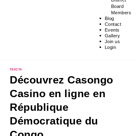
Board
Members
Blog
Contact
Events
Gallery
Join us
Login
ТЕКСТА
Découvrez Casongo
Casino en ligne en
République
Démocratique du
Congo