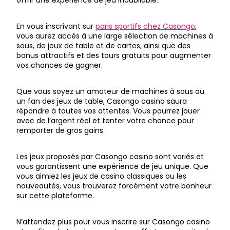
offrir une expérience de jeu inoubliable.
En vous inscrivant sur
paris sportifs chez Casongo
,
vous aurez accès à une large sélection de machines à
sous, de jeux de table et de cartes, ainsi que des
bonus attractifs et des tours gratuits pour augmenter
vos chances de gagner.
Que vous soyez un amateur de machines à sous ou
un fan des jeux de table, Casongo casino saura
répondre à toutes vos attentes. Vous pourrez jouer
avec de l’argent réel et tenter votre chance pour
remporter de gros gains.
Les jeux proposés par Casongo casino sont variés et
vous garantissent une expérience de jeu unique. Que
vous aimiez les jeux de casino classiques ou les
nouveautés, vous trouverez forcément votre bonheur
sur cette plateforme.
N’attendez plus pour vous inscrire sur Casongo casino