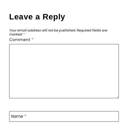
Leave a Reply
Your email address will not be published.
Required fields are
marked
*
Comment
*
Name
*