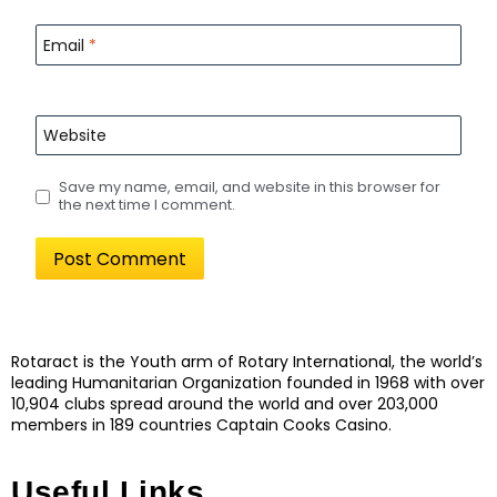
Email
*
Website
Save my name, email, and website in this browser for
the next time I comment.
Rotaract is the Youth arm of Rotary International, the world’s
leading Humanitarian Organization founded in 1968 with over
10,904 clubs spread around the world and over 203,000
members in 189 countries
Captain Cooks Casino
.
Useful Links