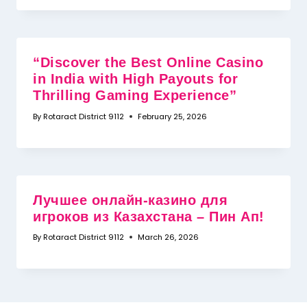
“Discover the Best Online Casino
in India with High Payouts for
Thrilling Gaming Experience”
By
Rotaract District 9112
February 25, 2026
Лучшее онлайн-казино для
игроков из Казахстана – Пин Ап!
By
Rotaract District 9112
March 26, 2026