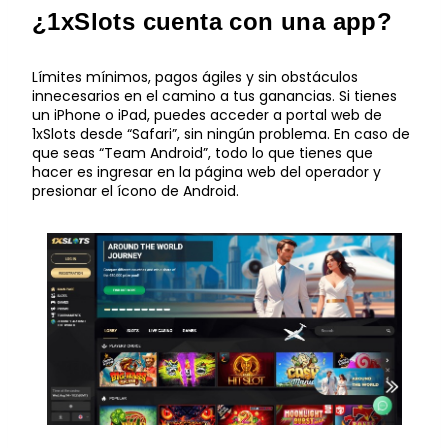
¿1xSlots cuenta con una app?
Límites mínimos, pagos ágiles y sin obstáculos
innecesarios en el camino a tus ganancias. Si tienes
un iPhone o iPad, puedes acceder a portal web de
1xSlots desde “Safari”, sin ningún problema. En caso de
que seas “Team Android”, todo lo que tienes que
hacer es ingresar en la página web del operador y
presionar el ícono de Android.