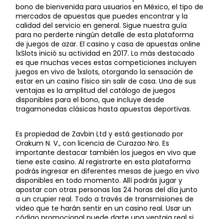
bono de bienvenida para usuarios en México, el tipo de
mercados de apuestas que puedes encontrar y la
calidad del servicio en general. Sigue nuestra guía
para no perderte ningún detalle de esta plataforma
de juegos de azar. El casino y casa de apuestas online
1xSlots inició su actividad en 2017. Lo más destacado
es que muchas veces estas competiciones incluyen
juegos en vivo de 1xslots, otorgando la sensación de
estar en un casino físico sin salir de casa. Una de sus
ventajas es la amplitud del catálogo de juegos
disponibles para el bono, que incluye desde
tragamonedas clásicas hasta apuestas deportivas.
Es propiedad de Zavbin Ltd y está gestionado por
Orakum N. V., con licencia de Curazao Nro. Es
importante destacar también los juegos en vivo que
tiene este casino. Al registrarte en esta plataforma
podrás ingresar en diferentes mesas de juego en vivo
disponibles en todo momento. Allí podrás jugar y
apostar con otras personas las 24 horas del día junto
a un crupier real. Todo a través de transmisiones de
video que te harán sentir en un casino real. Usar un
código promocional puede darte una ventaja real si