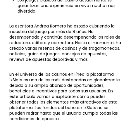
Los juegos clásicos del casino actualmente te
garantizan una experiencia en vivo mucho más
divertida.
La escritora Andrea Romero ha estado cubriendo la
industria del juego por más de 8 años. Ha
desempeñado y continúa desempeñando los roles de
redactora, editora y correctora. Hasta el momento, ha
creado varias reseñas de casinos y de tragamonedas,
noticias, guías de juegos, consejos de apuestas,
reviews de apuestas deportivas y más.
En el universo de los casinos en línea la plataforma
1xSlots es una de las más destacadas en globalmente
debido a su amplio abanico de oportunidades,
beneficios e incentivos para todos sus usuarios. En
este artículo vamos a explicarte cómo puedes
obtener todos los elementos más atractivos de esta
plataforma. Los fondos del bono en 1xSlots no se
pueden retirar hasta que el usuario cumpla todas las
condiciones de apuesta.