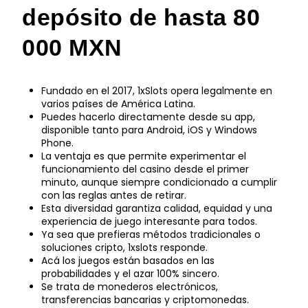
depósito de hasta 80
000 MXN
Fundado en el 2017, 1xSlots opera legalmente en
varios países de América Latina.
Puedes hacerlo directamente desde su app,
disponible tanto para Android, iOS y Windows
Phone.
La ventaja es que permite experimentar el
funcionamiento del casino desde el primer
minuto, aunque siempre condicionado a cumplir
con las reglas antes de retirar.
Esta diversidad garantiza calidad, equidad y una
experiencia de juego interesante para todos.
Ya sea que prefieras métodos tradicionales o
soluciones cripto, 1xslots responde.
Acá los juegos están basados en las
probabilidades y el azar 100% sincero.
Se trata de monederos electrónicos,
transferencias bancarias y criptomonedas.