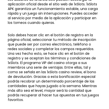
aplicación oficial desde el sitio web de 1xSlots. 1xSlots
APK garantiza un funcionamiento estable, una carga
rápida y un juego sin interrupciones. Puedes acceder
al servicio por medio de la aplicación y participar en
los torneos cuando quieras.
Solo debes hacer clic en el botón de registro en la
página oficial, seleccionar tu método de inscripción
que puede ser por correo electrónico, teléfono o
redes sociales y completar los campos requeridos.
Una vez hecho esto, se hace clic en el botón de
registro y se aceptan los términos y condiciones de
1xSlots. El programa VIP del casino otorga a sus
miembros una serie de ventajas. Entre ellas, tal y
como se señala en las 1xSlots casino review, el bono
de devolución. Gracias a esta bonificación especial
podrás recobrar un determinado porcentaje de las
cantidades que hayas jugado a la semana. Mientras
más alto sea el level, mayor será la cantidad que
podrás recuperar al hacer tus apuestas en tus juegos
favoritos.