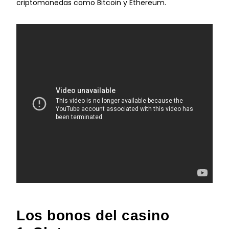
criptomonedas como Bitcoin y Ethereum.
Los bonos del casino