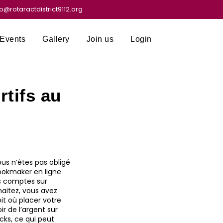
fo@rotaractdistrict9112.org
Events
Gallery
Join us
Login
rtifs au
ous n’êtes pas obligé
bookmaker en ligne
s comptes sur
haitez, vous avez
oit où placer votre
oir de l’argent sur
cks, ce qui peut