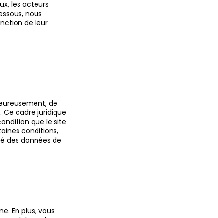
ux, les acteurs
dessous, nous
nction de leur
lheureusement, de
é. Ce cadre juridique
ondition que le site
taines conditions,
rité des données de
ne. En plus, vous