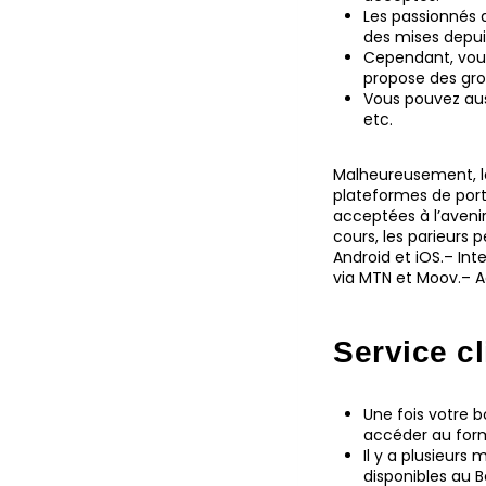
Les passionnés d
des mises depui
Cependant, vou
propose des gro
Vous pouvez auss
etc.
Malheureusement, l
plateformes de port
acceptées à l’avenir
cours, les parieurs
Android et iOS.– Int
via MTN et Moov.– Ac
Service cl
Une fois votre b
accéder au formu
Il y a plusieur
disponibles au B