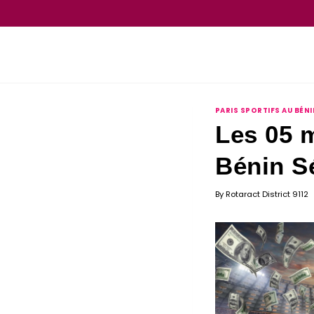
PARIS SPORTIFS AU BÉNI
Les 05 m
Bénin Sé
By
Rotaract District 9112