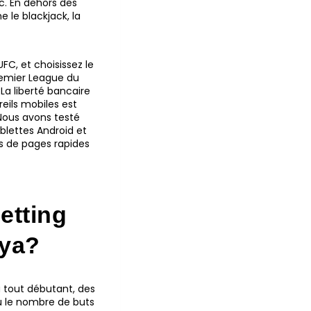
c. En dehors des
 le blackjack, la
FC, et choisissez le
remier League du
La liberté bancaire
reils mobiles est
 Nous avons testé
blettes Android et
ts de pages rapides
etting
nya?
à tout débutant, des
ou le nombre de buts