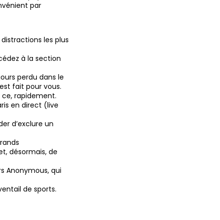
vénient par
 distractions les plus
cédez à la section
jours perdu dans le
st fait pour vous.
t ce, rapidement.
s en direct (live
der d’exclure un
grands
t, désormais, de
s Anonymous, qui
entail de sports.