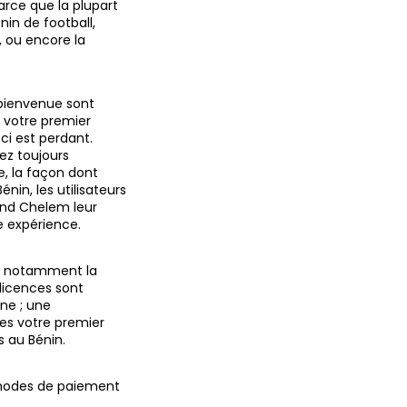
arce que la plupart
nin de football,
 ou encore la
 bienvenue sont
 votre premier
ci est perdant.
ez toujours
e, la façon dont
in, les utilisateurs
rand Chelem leur
e expérience.
s, notamment la
licences sont
gne ; une
tes votre premier
s au Bénin.
s modes de paiement