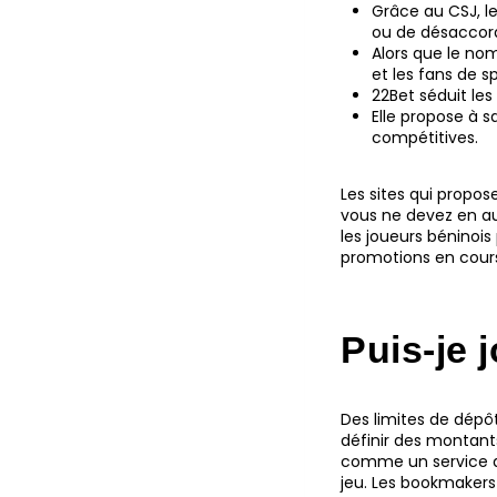
Grâce au CSJ, l
ou de désaccor
Alors que le no
et les fans de 
22Bet séduit les
Elle propose à 
compétitives.
Les sites qui propos
vous ne devez en auc
les joueurs béninoi
promotions en cour
Puis-je 
Des limites de dépô
définir des montant
comme un service dé
jeu. Les bookmakers