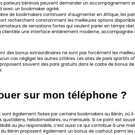
es parieurs béninois peuvent demander un accompagnement en 
d avec un bookmaker agréé.
mbre de bookmakers continuent d’augmenter en Afrique, les par
sport recherchent constamment les meilleures options disponible
 amateurs de sensations fortes qui veulent parier en temps réel.
sa clientèle une interface entièrement moderne, accompagnée d
ent des bonus extraordinaires ne sont pas forcément les meilleu
un cas négliger les autres critères. Les sites de paris sportifs 
s proposent souvent des paris gratuits dans le cadre de bonus d
s.
jouer sur mon téléphone ?
t sont également fixées par certains bookmakers au Bénin, où il 
s quotidiens, hebdomadaires, ou mensuels. Si ce point est souv
dié au jeu responsable, c’est aussi ce qui contribue à une mei
 du Bénin proposent également un bonus de cashout parmi les d