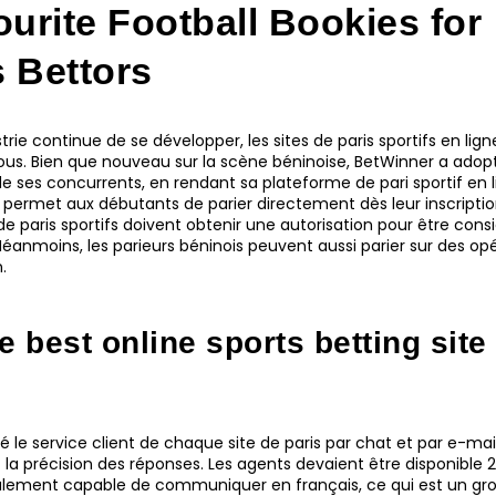
urite Football Bookies for
 Bettors
e continue de se développer, les sites de paris sportifs en ligne
tous. Bien que nouveau sur la scène béninoise, BetWinner a ado
 de ses concurrents, en rendant sa plateforme de pari sportif e
ela permet aux débutants de parier directement dès leur inscription
 de paris sportifs doivent obtenir une autorisation pour être c
éanmoins, les parieurs béninois peuvent aussi parier sur des op
.
e best online sports betting site 
le service client de chaque site de paris par chat et par e-mail
 la précision des réponses. Les agents devaient être disponible 
ement capable de communiquer en français, ce qui est un gros