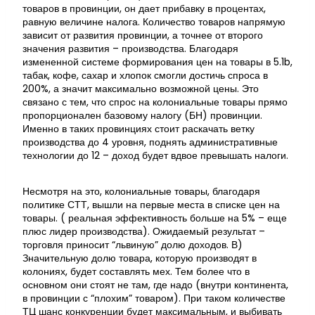
товаров в провинции, он дает прибавку в процентах,
равную величине налога. Количество товаров напрямую
зависит от развития провинции, а точнее от второго
значения развития – производства. Благодаря
измененной системе формирования цен на товары в 5.1b,
табак, кофе, сахар и хлопок смогли достичь спроса в
200%, а значит максимально возможной цены. Это
связано с тем, что спрос на колониальные товары прямо
пропорционален базовому налогу (БН) провинции.
Именно в таких провинциях стоит раскачать ветку
производства до 4 уровня, поднять административные
технологии до 12 – доход будет вдвое превышать налоги.
Несмотря на это, колониальные товары, благодаря
политике СТТ, вышли на первые места в списке цен на
товары. ( реальная эффективность больше на 5% – еще
плюс лидер производства). Ожидаемый результат –
торговля приносит “львиную” долю доходов. В)
Значительную долю товара, которую производят в
колониях, будет составлять мех. Тем более что в
основном они стоят не там, где надо (внутри континента,
в провинции с “плохим” товаром). При таком количестве
ТЦ шанс конкуренции будет максимальным, и выбивать