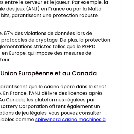
 entre le serveur et le joueur. Par exemple, la
ale des jeux (ANJ) en France ou par la Malta
 bits, garantissant une protection robuste
ue, 87% des violations de données lors de
s protocoles de cryptage. De plus, la protection
lementations strictes telles que le RGPD
 en Europe, qui impose des mesures de
teur.
 l’Union Européenne et au Canada
arantissent que le casino opère dans le strict
En France, l’ANJ délivre des licences après
. Au Canada, les plateformes régulées par
 Lottery Corporation offrent également un
options de jeu légales, vous pouvez consulter
s fiables comme
spinwinera casino machines à