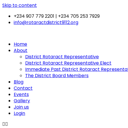
Skip to content
+234 907 779 2201 | +234 705 253 7929
info@rotaractdistrict9112.org
Home
About
District Rotaract Representative
District Rotaract Representative Elect
Immediate Past District Rotaract Representa
The District Board Members
Blog
Contact
Events
Gallery
Join us
Login