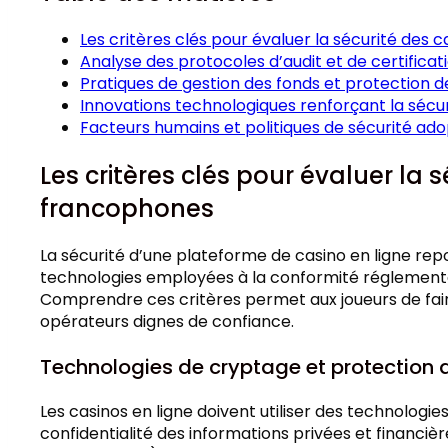
Les critères clés pour évaluer la sécurité des 
Analyse des protocoles d’audit et de certificati
Pratiques de gestion des fonds et protection d
Innovations technologiques renforçant la sécu
Facteurs humains et politiques de sécurité ad
Les critères clés pour évaluer la 
francophones
La sécurité d’une plateforme de casino en ligne repo
technologies employées à la conformité réglementai
Comprendre ces critères permet aux joueurs de faire 
opérateurs dignes de confiance.
Technologies de cryptage et protection 
Les casinos en ligne doivent utiliser des technologi
confidentialité des informations privées et financiè