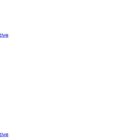
tive
tive