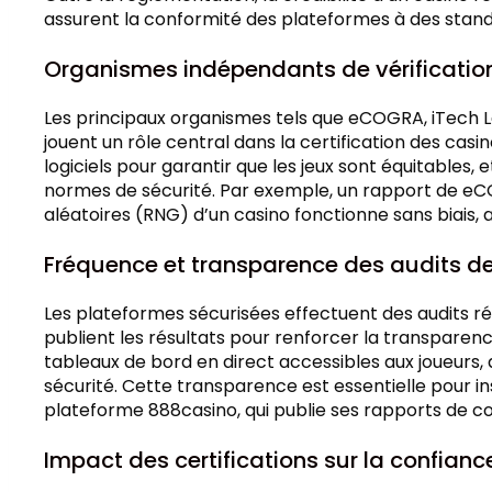
assurent la conformité des plateformes à des standa
Organismes indépendants de vérification 
Les principaux organismes tels que eCOGRA, iTech 
jouent un rôle central dans la certification des casin
logiciels pour garantir que les jeux sont équitables
normes de sécurité. Par exemple, un rapport de eC
aléatoires (RNG) d’un casino fonctionne sans biais, as
Fréquence et transparence des audits de
Les plateformes sécurisées effectuent des audits rég
publient les résultats pour renforcer la transpare
tableaux de bord en direct accessibles aux joueurs, a
sécurité. Cette transparence est essentielle pour i
plateforme 888casino, qui publie ses rapports de conf
Impact des certifications sur la confianc