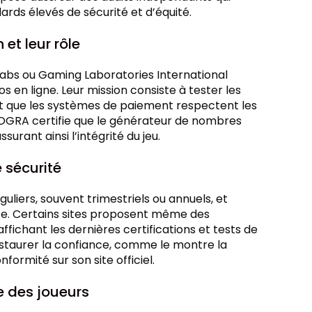
rds élevés de sécurité et d’équité.
et leur rôle
Labs ou Gaming Laboratories International
os en ligne. Leur mission consiste à tester les
, et que les systèmes de paiement respectent les
OGRA certifie que le générateur de nombres
surant ainsi l’intégrité du jeu.
 sécurité
uliers, souvent trimestriels ou annuels, et
nce. Certains sites proposent même des
ffichant les dernières certifications et tests de
nstaurer la confiance, comme le montre la
ormité sur son site officiel.
e des joueurs