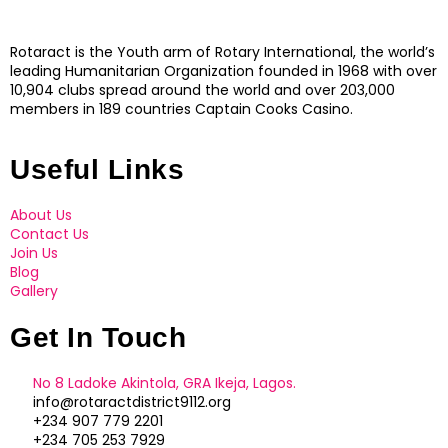
Rotaract is the Youth arm of Rotary International, the world’s
leading Humanitarian Organization founded in 1968 with over
10,904 clubs spread around the world and over 203,000
members in 189 countries
Captain Cooks Casino
.
Useful Links
About Us
Contact Us
Join Us
Blog
Gallery
Get In Touch
No 8 Ladoke Akintola, GRA Ikeja, Lagos.
info@rotaractdistrict9112.org
+234 907 779 2201
+234 705 253 7929