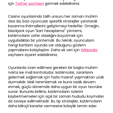
için
Twitter sayfasını
görmek edebilirsiniz.
Casino oyunlarında talih unsuru her zaman mühim
olsa da, bazı oyuncular spesifik stratejiler yaratarak
kazanma ihtimallerini geliştirmeyi hedefler. Örneğin,
blackjack oyun "kart hesaplama" yöntemi,
katılımcıların zafer olasılığını büyütmek için
uyguladıkları bir yöntemdir. Bu teknik, oyuncuların
hangi kartların oyunda var olduğunu gözlem
yapmalarını kolaylaştırır. Daha ek veri için
Wikipedia
sayfasını ziyaret edebilirsiniz.
Oyunlarda özen edilmesi gereken bir başka mühim
nokta ise mali kontrolüdür. katılımcılar, zararlarını
gidermek sağlamak için fazla masraf yapmaktan uzak
durmalıdır. Mali tanımlamak ve buna sadık devam
etmek, güçlü dönemde daha uygun bir oyun tecrübe
sunar. Bununla birlikte, katılımcıların özlerini
kaybetmemeleri için açık bir zaman hududu koymaları
da tavsiye edilmektedir. Bu tip stratejiler, katılımcıların
daha bilinçli kararlar vermesine kolaylık temin eder.