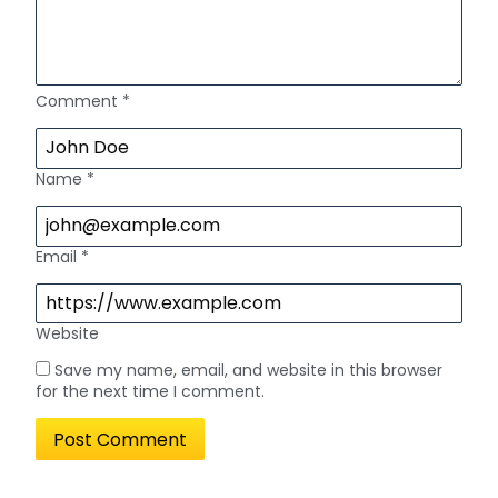
Comment
*
Name
*
Email
*
Website
Save my name, email, and website in this browser
for the next time I comment.