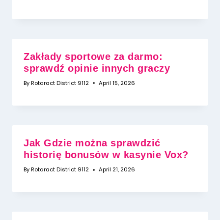
Zakłady sportowe za darmo:
sprawdź opinie innych graczy
By
Rotaract District 9112
April 15, 2026
Jak Gdzie można sprawdzić
historię bonusów w kasynie Vox?
By
Rotaract District 9112
April 21, 2026