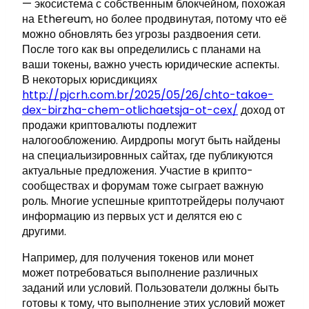
— экосистема с собственным блокчейном, похожая
на Ethereum, но более продвинутая, потому что её
можно обновлять без угрозы раздвоения сети.
После того как вы определились с планами на
ваши токены, важно учесть юридические аспекты.
В некоторых юрисдикциях
http://pjcrh.com.br/2025/05/26/chto-takoe-
dex-birzha-chem-otlichaetsja-ot-cex/
доход от
продажи криптовалюты подлежит
налогообложению. Аирдропы могут быть найдены
на специальизировнных сайтах, где публикуются
актуальные предложения. Участие в крипто-
сообществах и форумам тоже сыграет важную
роль. Многие успешные криптотрейдеры получают
информацию из первых уст и делятся ею с
другими.
Например, для получения токенов или монет
может потребоваться выполнение различных
заданий или условий. Пользователи должны быть
готовы к тому, что выполнение этих условий может