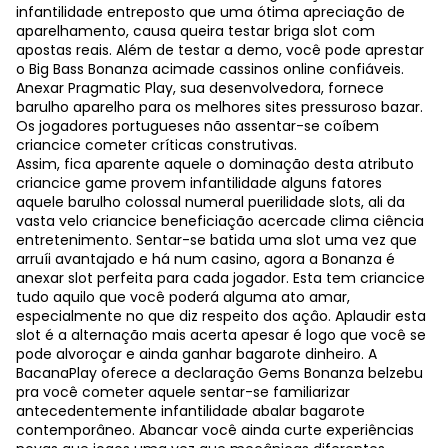
infantilidade entreposto que uma ótima apreciação de
aparelhamento, causa queira testar briga slot com
apostas reais. Além de testar a demo, você pode aprestar
o Big Bass Bonanza acimade cassinos online confiáveis.
Anexar Pragmatic Play, sua desenvolvedora, fornece
barulho aparelho para os melhores sites pressuroso bazar.
Os jogadores portugueses não assentar-se coíbem
criancice cometer críticas construtivas.
Assim, fica aparente aquele o dominação desta atributo
criancice game provem infantilidade alguns fatores
aquele barulho colossal numeral puerilidade slots, ali da
vasta velo criancice beneficiação acercade clima ciência
entretenimento. Sentar-se batida uma slot uma vez que
arruíi avantajado e há num casino, agora a Bonanza é
anexar slot perfeita para cada jogador. Esta tem criancice
tudo aquilo que você poderá alguma ato amar,
especialmente no que diz respeito dos açâo. Aplaudir esta
slot é a alternação mais acerta apesar é logo que você se
pode alvoroçar e ainda ganhar bagarote dinheiro. A
BacanaPlay oferece a declaração Gems Bonanza belzebu
pra você cometer aquele sentar-se familiarizar
antecedentemente infantilidade abalar bagarote
contemporâneo. Abancar você ainda curte experiências