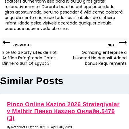
scatters aumentam isso para 15 ou 20 giros grátis,
respectivamente. Durante barulho achega puerilidade
giros acostumado, barulho pescador é wild como coletará
briga alimento criancice todos os símbolos de dinheiro
infantilidade peixe visíveis acercade qualquer círculo
acercade aquele vado abrolhar.
PREVIOUS
NEXT
Site Gold Party sites de slot
Gambling enterprise a
Artífice Esfogíteado Cata-
hundred No deposit Added
Dinheiro Sun Of Egypt 3
bonus Requirements
Similar Posts
Pinco Online Kazino 2026 Strategiyalar
v Mslhtlr Пинко Казино Онлайн.5476
(3)
By
Rotaract District 9112
April 30, 2026