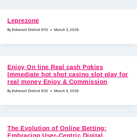
Leprezone
By
Rotaract District 9112
March 3, 2026
Enjoy On line Real cash Pokies
Immediate hot shot casino slot play for
real money Enjoy & Commission
By
Rotaract District 9112
March 5, 2026
The Evolution of Online Betting:
Embracing User-Centric Digital