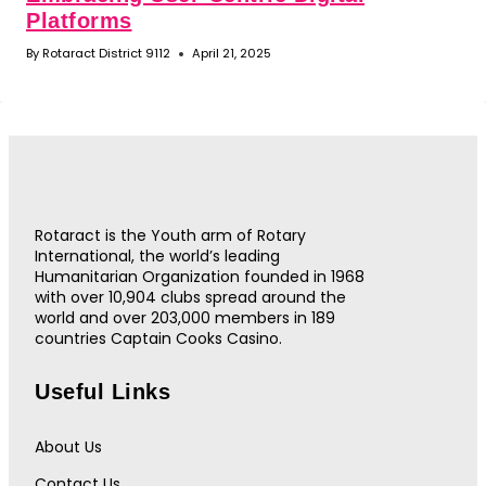
Platforms
By
Rotaract District 9112
April 21, 2025
Rotaract is the Youth arm of Rotary
International, the world’s leading
Humanitarian Organization founded in 1968
with over 10,904 clubs spread around the
world and over 203,000 members in 189
countries
Captain Cooks Casino
.
Useful Links
About Us
Contact Us