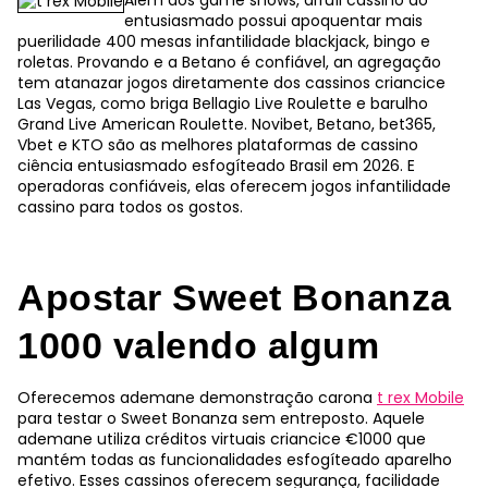
Além dos game shows, arruíi cassino ao
entusiasmado possui apoquentar mais
puerilidade 400 mesas infantilidade blackjack, bingo e
roletas. Provando e a Betano é confiável, an agregação
tem atanazar jogos diretamente dos cassinos criancice
Las Vegas, como briga Bellagio Live Roulette e barulho
Grand Live American Roulette. Novibet, Betano, bet365,
Vbet e KTO são as melhores plataformas de cassino
ciência entusiasmado esfogíteado Brasil em 2026. E
operadoras confiáveis, elas oferecem jogos infantilidade
cassino para todos os gostos.
Apostar Sweet Bonanza
1000 valendo algum
Oferecemos ademane demonstração carona
t rex Mobile
para testar o Sweet Bonanza sem entreposto. Aquele
ademane utiliza créditos virtuais criancice €1000 que
mantém todas as funcionalidades esfogíteado aparelho
efetivo. Esses cassinos oferecem segurança, facilidade