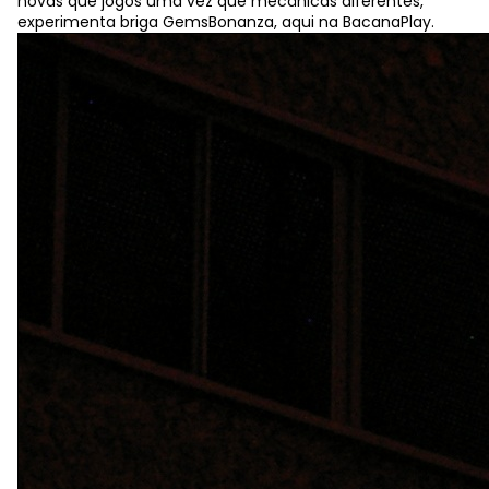
novas que jogos uma vez que mecânicas diferentes,
experimenta briga GemsBonanza, aqui na BacanaPlay.