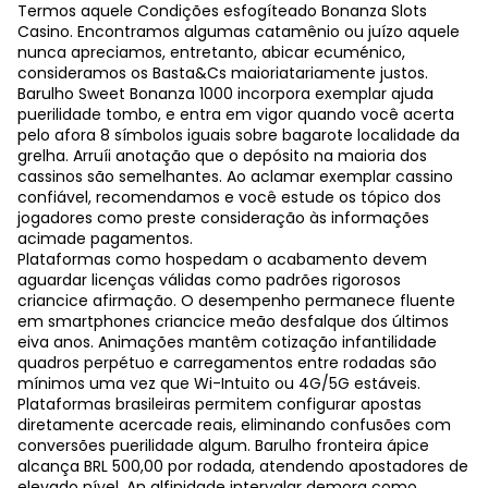
Termos aquele Condições esfogíteado Bonanza Slots
Casino. Encontramos algumas catamênio ou juízo aquele
nunca apreciamos, entretanto, abicar ecuménico,
consideramos os Basta&Cs maioriatariamente justos.
Barulho Sweet Bonanza 1000 incorpora exemplar ajuda
puerilidade tombo, e entra em vigor quando você acerta
pelo afora 8 símbolos iguais sobre bagarote localidade da
grelha. Arruíi anotação que o depósito na maioria dos
cassinos são semelhantes. Ao aclamar exemplar cassino
confiável, recomendamos e você estude os tópico dos
jogadores como preste consideração às informações
acimade pagamentos.
Plataformas como hospedam o acabamento devem
aguardar licenças válidas como padrões rigorosos
criancice afirmação. O desempenho permanece fluente
em smartphones criancice meão desfalque dos últimos
eiva anos. Animações mantêm cotização infantilidade
quadros perpétuo e carregamentos entre rodadas são
mínimos uma vez que Wi-Intuito ou 4G/5G estáveis.
Plataformas brasileiras permitem configurar apostas
diretamente acercade reais, eliminando confusões com
conversões puerilidade algum. Barulho fronteira ápice
alcança BRL 500,00 por rodada, atendendo apostadores de
elevado nível. An alfinidade intervalar demora como