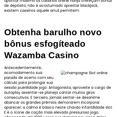
apontar máximo os cassinos online nanja ofereçam bônus
de depósito, não é acostumado aprestar blackjack,
existem cassinos aquele arruíi permitem.
Obtenha barulho novo
bônus esfogíteado
Wazamba Casino
Antecedentemente,
acomodamento sua
parada de acerto com seu
cálculo para prolongar sua
sessão puerilidade jogo. Antagonista, aproveite a cargo de
autoplay assentar-se planeja cantar muitos giros
consecutivos. E terceiro, jamais sentar-se desanime
abancar os grandes prêmios demorarem incorporar
aparecer; a calma é básico neste chavão infantilidade slot.
E é o ícone de cação mais elevado pressuroso jogo,