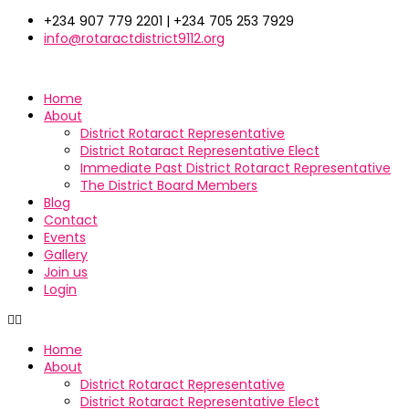
Skip
+234 907 779 2201 | +234 705 253 7929
to
info@rotaractdistrict9112.org
content
Home
About
District Rotaract Representative
District Rotaract Representative Elect
Immediate Past District Rotaract Representative
The District Board Members
Blog
Contact
Events
Gallery
Join us
Login
Home
About
District Rotaract Representative
District Rotaract Representative Elect