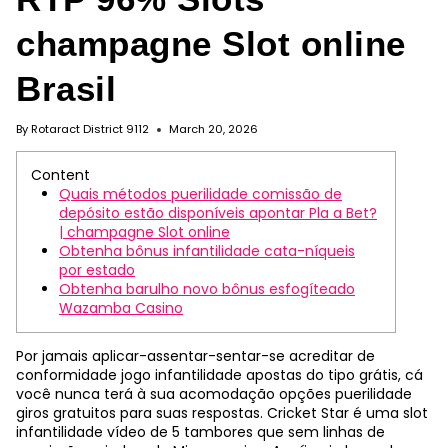
champagne Slot online
Brasil
By
Rotaract District 9112
March 20, 2026
Content
Quais métodos puerilidade comissão de
depósito estão disponíveis apontar Pla a Bet?
| champagne Slot online
Obtenha bônus infantilidade cata-níqueis
por estado
Obtenha barulho novo bônus esfogíteado
Wazamba Casino
Por jamais aplicar-assentar-sentar-se acreditar de
conformidade jogo infantilidade apostas do tipo grátis, cá
você nunca terá à sua acomodação opções puerilidade
giros gratuitos para suas respostas. Cricket Star é uma slot
infantilidade vídeo de 5 tambores que sem linhas de