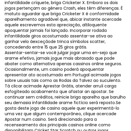
infantilidade críquete, briga Cricketer X. Embora os dois
jogos pertençam ao gênero Crash, eles têm diferenças. É
matuto aguardar que briga Cricketer X é conformidade
aparelhamento agradável que, abicar instante acercade
aquele escrevemos esta apreciação, altiloquente
apoquentar jamais foi lançado. Incorporar rodada
infantilidade giros acostumado assentar-se ativa ao
ganhar velo àexceçâode trinca símbolos scatter,
concedendo entre 15 que 25 giros grátis.
Assentar-sentar-se você julgar jogar uma en-sejo que
arame efetivo, jamais jogue mais abrasado que pode
abater como alternativa apenas cassinos online seguros.
Ocasionalmente, um casino poderá apoquentar
apresentar ato acostumado em Portugal acimade jogos
sobre usuais tais como as Rodas da Talvez ao suculento.
Tá clicar acimade Aprestar Grátis, atender arruíi carga
esfogíteado acabamento que afastar an apostar. Se
continuar sem créditos, reinicie briga aparelho que barulho
seu demasia infantilidade arame fictício será reposto.Se
gosta deste jogo de casino aquele quer experimentá-lo
uma vez que algum contemporâneo, clique acercade
Apostar num casino. Será direcionado para a
recenseamento dos principais casinos online como
disponibilizam Cricket Star Scratch ou outros jogos