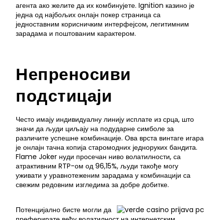
агента ако желите да их комбинујете. Ignition казино је
једна од најбољих онлајн покер страница са
једноставним корисничким интерфејсом, легитимним
зарадама и поштованим карактером.
Непреносиви
подстицаји
Често имају индивидуалну линију исплате из срца, што
значи да људи циљају на подударне симболе за
различите успешне комбинације. Ова врста винтаге игара
је онлајн тачна копија старомодних једноруких бандита.
Flame Joker нуди просечан ниво волатилности, са
атрактивним RTP-ом од 96,15%, људи такође могу
уживати у уравнотеженим зарадама у комбинацији са
свежим редовним изгледима за добре добитке.
Потенцијално бисте могли да
преферирате већу волатилност на интернетским