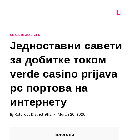
UNCATEGORIZED
Једноставни савети
за добитке током
verde casino prijava
pc портова на
интернету
By
Rotaract District 9112
March 20, 2026
Блогови