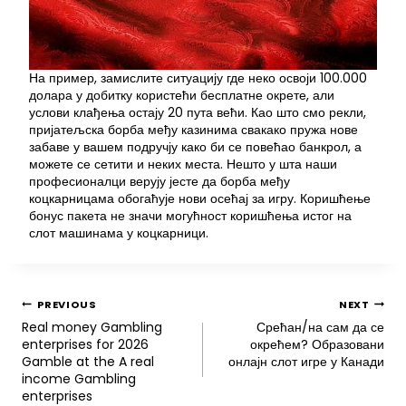
На пример, замислите ситуацију где неко освоји 100.000
долара у добитку користећи бесплатне окрете, али
услови клађења остају 20 пута већи. Као што смо рекли,
пријатељска борба међу казинима свакако пружа нове
забаве у вашем подручју како би се повећао банкрол, а
можете се сетити и неких места. Нешто у шта наши
професионалци верују јесте да борба међу
коцкарницама обогаћује нови осећај за игру. Коришћење
бонус пакета не значи могућност коришћења истог на
слот машинама у коцкарници.
PREVIOUS
NEXT
Real money Gambling
Срећан/на сам да се
enterprises for 2026
окрећем? Образовани
Gamble at the A real
онлајн слот игре у Канади
income Gambling
enterprises