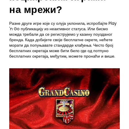
на мрежи?
Разне друге игре које су олуја уклонила, испробајте Play
'n Go публикацију из неактивног статуса. Или бисмо
можда требали да се региструјемо у казину поузданог
бренда. Када добијете своје бесплатне окрете, нећете
морати да попуњавате стандарде клађења. Често број
бесплатних окретаја може бити било где од потпуно
бесплатних окретаја, међутим, можете пронаћи и више.