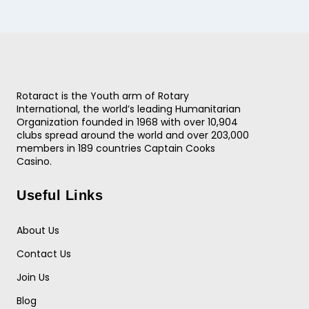
Rotaract is the Youth arm of Rotary
International, the world’s leading Humanitarian
Organization founded in 1968 with over 10,904
clubs spread around the world and over 203,000
members in 189 countries
Captain Cooks
Casino
.
Useful Links
About Us
Contact Us
Join Us
Blog