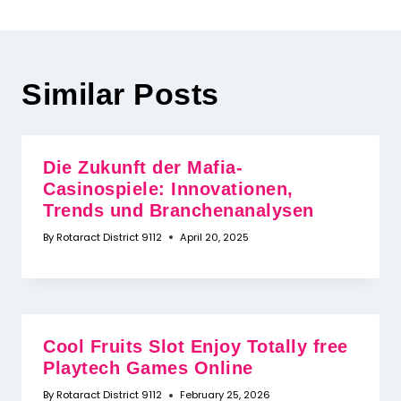
Similar Posts
Die Zukunft der Mafia-
Casinospiele: Innovationen,
Trends und Branchenanalysen
By
Rotaract District 9112
April 20, 2025
Cool Fruits Slot Enjoy Totally free
Playtech Games Online
By
Rotaract District 9112
February 25, 2026