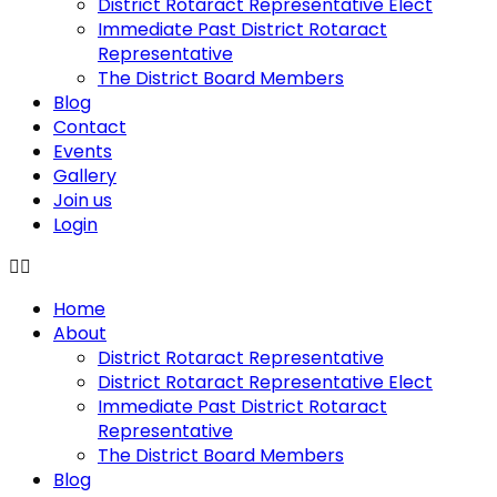
District Rotaract Representative Elect
Immediate Past District Rotaract
Representative
The District Board Members
Blog
Contact
Events
Gallery
Join us
Login
Home
About
District Rotaract Representative
District Rotaract Representative Elect
Immediate Past District Rotaract
Representative
The District Board Members
Blog