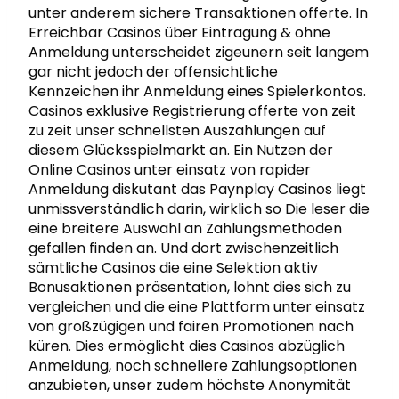
unter anderem sichere Transaktionen offerte. In
Erreichbar Casinos über Eintragung & ohne
Anmeldung unterscheidet zigeunern seit langem
gar nicht jedoch der offensichtliche
Kennzeichen ihr Anmeldung eines Spielerkontos.
Casinos exklusive Registrierung offerte von zeit
zu zeit unser schnellsten Auszahlungen auf
diesem Glücksspielmarkt an. Ein Nutzen der
Online Casinos unter einsatz von rapider
Anmeldung diskutant das Paynplay Casinos liegt
unmissverständlich darin, wirklich so Die leser die
eine breitere Auswahl an Zahlungsmethoden
gefallen finden an. Und dort zwischenzeitlich
sämtliche Casinos die eine Selektion aktiv
Bonusaktionen präsentation, lohnt dies sich zu
vergleichen und die eine Plattform unter einsatz
von großzügigen und fairen Promotionen nach
küren. Dies ermöglicht dies Casinos abzüglich
Anmeldung, noch schnellere Zahlungsoptionen
anzubieten, unser zudem höchste Anonymität