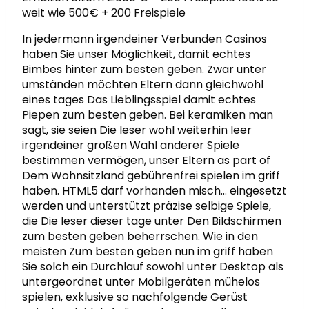
weit wie 500€ + 200 Freispiele
In jedermann irgendeiner Verbunden Casinos
haben Sie unser Möglichkeit, damit echtes
Bimbes hinter zum besten geben. Zwar unter
umständen möchten Eltern dann gleichwohl
eines tages Das Lieblingsspiel damit echtes
Piepen zum besten geben. Bei keramiken man
sagt, sie seien Die leser wohl weiterhin leer
irgendeiner großen Wahl anderer Spiele
bestimmen vermögen, unser Eltern as part of
Dem Wohnsitzland gebührenfrei spielen im griff
haben. HTML5 darf vorhanden misch… eingesetzt
werden und unterstützt präzise selbige Spiele,
die Die leser dieser tage unter Den Bildschirmen
zum besten geben beherrschen. Wie in den
meisten Zum besten geben nun im griff haben
Sie solch ein Durchlauf sowohl unter Desktop als
untergeordnet unter Mobilgeräten mühelos
spielen, exklusive so nachfolgende Gerüst