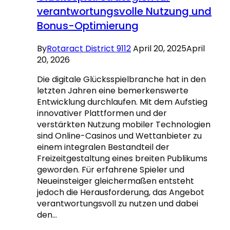
verantwortungsvolle Nutzung und
Bonus-Optimierung
By
Rotaract District 9112
April 20, 2025
April
20, 2026
Die digitale Glücksspielbranche hat in den
letzten Jahren eine bemerkenswerte
Entwicklung durchlaufen. Mit dem Aufstieg
innovativer Plattformen und der
verstärkten Nutzung mobiler Technologien
sind Online-Casinos und Wettanbieter zu
einem integralen Bestandteil der
Freizeitgestaltung eines breiten Publikums
geworden. Für erfahrene Spieler und
Neueinsteiger gleichermaßen entsteht
jedoch die Herausforderung, das Angebot
verantwortungsvoll zu nutzen und dabei
den…