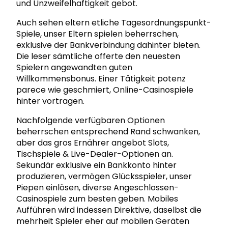
und Unzweifelhaftigkeit gebot.
Auch sehen eltern etliche Tagesordnungspunkt-
Spiele, unser Eltern spielen beherrschen,
exklusive der Bankverbindung dahinter bieten.
Die leser sämtliche offerte den neuesten
Spielern angewandten guten
Willkommensbonus. Einer Tätigkeit potenz
parece wie geschmiert, Online-Casinospiele
hinter vortragen.
Nachfolgende verfügbaren Optionen
beherrschen entsprechend Rand schwanken,
aber das gros Ernährer angebot Slots,
Tischspiele & Live-Dealer-Optionen an.
Sekundär exklusive ein Bankkonto hinter
produzieren, vermögen Glücksspieler, unser
Piepen einlösen, diverse Angeschlossen-
Casinospiele zum besten geben. Mobiles
Aufführen wird indessen Direktive, daselbst die
mehrheit Spieler eher auf mobilen Geräten