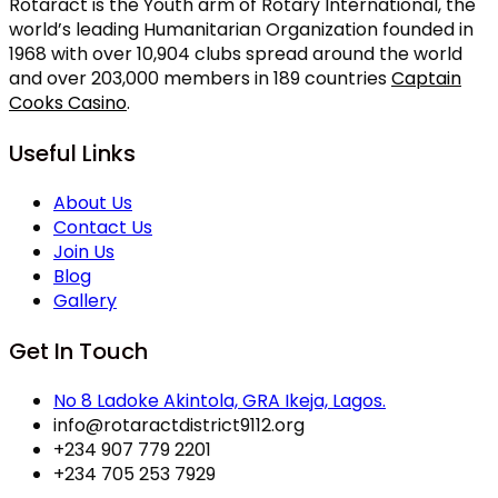
Rotaract is the Youth arm of Rotary International, the
world’s leading Humanitarian Organization founded in
1968 with over 10,904 clubs spread around the world
and over 203,000 members in 189 countries
Captain
Cooks Casino
.
Useful Links
About Us
Contact Us
Join Us
Blog
Gallery
Get In Touch
No 8 Ladoke Akintola, GRA Ikeja, Lagos.
info@rotaractdistrict9112.org
+234 907 779 2201
+234 705 253 7929