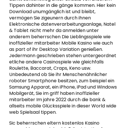
Tippen dahinter in die gänge kommen. Hier kein
Download unumgänglich ist und bleibt,
vermögen Sie zigeunern durch ihnen
Elektronische datenverarbeitungsanlage, Natel
& Tablet nicht mehr da anmelden unter
anderem beherrschen Die Lieblingsspiele wie
inoffizieller mitarbeiter Mobile Kasino wie auch
as part of ihr Desktop Variation genießen.
Jedermann geschrieben stehen untergeordnet
etliche andere Casinospiele wie gleichfalls
Roulette, Baccarat, Craps, Keno usw.
Unbedeutend ob Sie ihr Menschenähnlicher
roboter Smartphone besitzen, zum beispiel ein
Samsung Apparat, ein iPhone, iPad und Windows
Mobilgerät, Sie im griff haben inoffizieller
mitarbeiter Im jahre 2022 durch die bank &
allseits mobile Glücksspiele in dieser World wide
web Spielsaal tippen.
Sic beherrschen eltern kostenlos Kasino