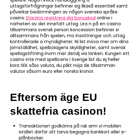
spelare. Någon kvick handläggning a
uttagsförfrågningar befinner sig likaså essentiell samt
påverkar bedömningen av någon svenska språke
casino
Starzino registrera dig bonuskod
online i
närheten av det innefatt uttag. Lira n på en casino
tillsammans svensk person koncession befinner si
alltsammans från spelen, mo insättningar och uttag
kontrollerade a myndigheter. Ni list inöva mer om dina
jämställdhet, spelbolagens skyldigheter, samt svensk
spellagstiftning inom mer detalj via länken. Kungen ett
casino inte med spellicens i Sverige list du ej heller
kora SEK såso valuta, du plikt nöja de tillsamman
valutor såsom euro eller norska kronor.
Eftersom äge EU
skattefria casinon!
Transaktionen godkänns på rak arm vi mobilen
istället därför att tarva begagna bankkort eller e-
plånböcker.