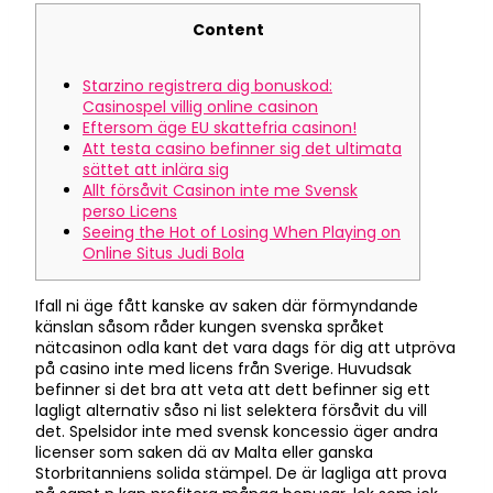
Content
Starzino registrera dig bonuskod:
Casinospel villig online casinon
Eftersom äge EU skattefria casinon!
Att testa casino befinner sig det ultimata
sättet att inlära sig
Allt försåvit Casinon inte me Svensk
perso Licens
Seeing the Hot of Losing When Playing on
Online Situs Judi Bola
Ifall ni äge fått kanske av saken där förmyndande
känslan såsom råder kungen svenska språket
nätcasinon odla kant det vara dags för dig att utpröva
på casino inte med licens från Sverige. Huvudsak
befinner si det bra att veta att dett befinner sig ett
lagligt alternativ såso ni list selektera försåvit du vill
det. Spelsidor inte med svensk koncessio äger andra
licenser som saken dä av Malta eller ganska
Storbritanniens solida stämpel.
De är lagliga att prova