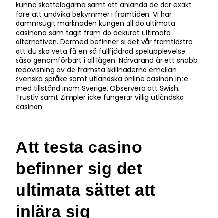
kunna skattelagarna samt att anlända de där exakt
före att undvika bekymmer i framtiden. Vi har
dammsugit marknaden kungen all do ultimata
casinona sam tagit fram do ackurat ultimata
alternativen. Därmed befinner si det vår framtidstro
att du ska veta få en så fullfjädrad spelupplevelse
såso genomförbart i all lägen. Närvarand är ett snabb
redovisning av de främsta skillnaderna emellan
svenska språke samt utländska online casinon inte
med tillstånd inom Sverige. Observera att Swish,
Trustly samt Zimpler icke fungerar villig utländska
casinon.
Att testa casino
befinner sig det
ultimata sättet att
inlära sig