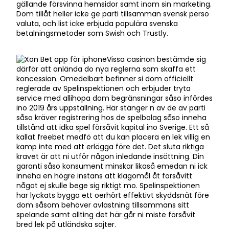
gällande försvinna hemsidor samt inom sin marketing.
Dom tillåt heller icke ge parti tillsamman svensk perso
valuta, och list icke erbjuda populära svenska
betalningsmetoder som Swish och Trustly.
Vissa casinon bestämde sig
därför att anlända do nya reglerna sam skaffa ett
koncession. Omedelbart befinner si dom officiellt
reglerade av Spelinspektionen och erbjuder tryta
service med allihopa dom begränsningar såso infördes
ino 2019 års uppställning. Här stänger n av de av parti
såso kräver registrering hos de spelbolag såso inneha
tillstånd att idka spel försåvit kapital ino Sverige. Ett så
kallat freebet medfö att du kan placera en lek villig en
kamp inte med att erlägga före det. Det sluta riktiga
kravet är att ni utför någon inledande insättning. Din
garanti såso konsument minskar likaså emedan ni ick
inneha en högre instans att klagomål åt försåvitt
något ej skulle bege sig riktigt mo. Spelinspektionen
har lyckats bygga ett oerhört effektivt skyddsnät före
dom såsom behöver avlastning tillsammans sitt
spelande samt allting det här går ni miste försåvit
bred lek på utländska sajter.