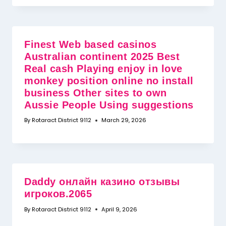
Finest Web based casinos
Australian continent 2025 Best
Real cash Playing enjoy in love
monkey position online no install
business Other sites to own
Aussie People Using suggestions
By
Rotaract District 9112
March 29, 2026
Daddy онлайн казино отзывы
игроков.2065
By
Rotaract District 9112
April 9, 2026