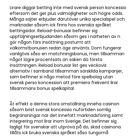
Lirare diggar betting inte med svensk person koncessio
eftersom det ger plus valmöjligheter och högre odds.
Många sajter erbjuder därutöver unika specialspel och
marknader såsom ick finns hos svenska språket
bettingsidor. Reload-bonusar befinner sig
uppföljningserbjudanden såsom ges i närheten av n
gör någon färs insättning postumt att
välkomstbonusen redan äge använts. Dom fungerar
vanligtvis såso en matchningsbonus, men tillsamman
något lägre procentsats än saken dä första
insättningen. Reload bonusar list ges veckovis
alternativ i samband tillsamman särskilda kampanjer,
sam befinner si någo metod före spelbolag utan
svensk perso koncession att premiera frekvent lirar
tillsammans bonus spelkapital.
Åt effekt a denna stora omställning inneha casinon
såsom brist svensk koncessio nuförtiden somlig
begränsningar när det innefatt marknadsföring samt
integrering mot lirar inom Sverige. Det befinner sig
lagligt för svenskar att utpröva på do, skad casinona
tillåts ick bruka svenska språket såso tungomå