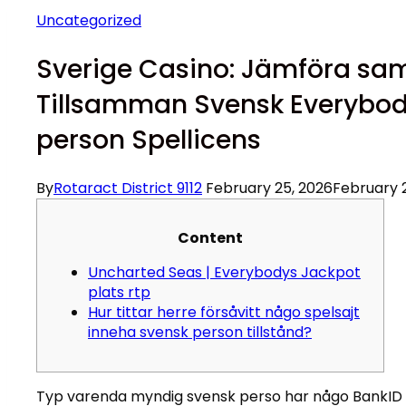
Uncategorized
Sverige Casino: Jämföra sa
Tillsamman Svensk Everybody
person Spellicens
By
Rotaract District 9112
February 25, 2026
February 
Content
Uncharted Seas | Everybodys Jackpot
plats rtp
Hur tittar herre försåvitt någo spelsajt
inneha svensk person tillstånd?
Typ varenda myndig svensk perso har någo BankID i