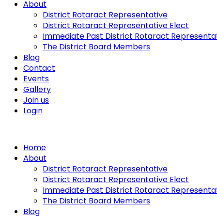
About
District Rotaract Representative
District Rotaract Representative Elect
Immediate Past District Rotaract Representa
The District Board Members
Blog
Contact
Events
Gallery
Join us
Login
Home
About
District Rotaract Representative
District Rotaract Representative Elect
Immediate Past District Rotaract Representa
The District Board Members
Blog