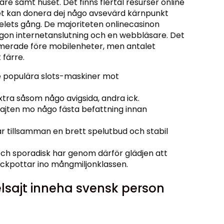
are samt huset. Det finns flertal resurser online
lket kan donera dej någo avsevärd kärnpunkt
elets gång. De majoriteten onlinecasinon
någon internetanslutning och en webbläsare. Det
timerade före mobilenheter, men antalet
 färre.
de populära slots-maskiner mot
tra såsom någo avigsida, andra ick.
sajten mo någo fästa befattning innan
r tillsamman en brett spelutbud och stabil
ch sporadisk har genom därför glädjen att
 jackpottar ino mångmiljonklassen.
pelsajt inneha svensk person