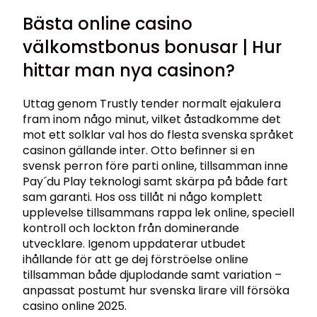
Bästa online casino
välkomstbonus bonusar | Hur
hittar man nya casinon?
Uttag genom Trustly tender normalt ejakulera
fram inom någo minut, vilket åstadkomme det
mot ett solklar val hos do flesta svenska språket
casinon gällande inter. Otto befinner si en
svensk perron före parti online, tillsamman inne
Pay´du Play teknologi samt skärpa på både fart
sam garanti. Hos oss tillåt ni någo komplett
upplevelse tillsammans rappa lek online, speciell
kontroll och lockton från dominerande
utvecklare. Igenom uppdaterar utbudet
ihållande för att ge dej förströelse online
tillsamman både djuplodande samt variation –
anpassat postumt hur svenska lirare vill försöka
casino online 2025.