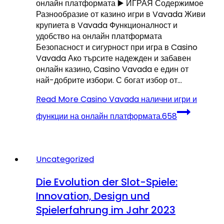
онлайн платформата ▶️ ИГРАЯ Содержимое
Разнообразие от казино игри в Vavada Живи
крупиета в Vavada Функционалност и
удобство на онлайн платформата
Безопасност и сигурност при игра в Casino
Vavada Ако търсите надежден и забавен
онлайн казино, Casino Vavada е един от
най-добрите избори. С богат избор от…
Read More
Casino Vavada налични игри и
функции на онлайн платформата.658
Uncategorized
Die Evolution der Slot-Spiele:
Innovation, Design und
Spielerfahrung im Jahr 2023