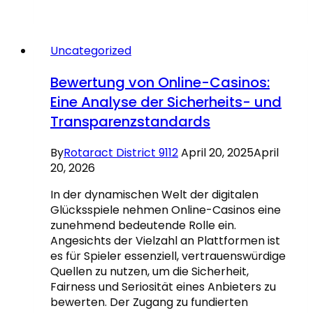
Uncategorized
Bewertung von Online-Casinos:
Eine Analyse der Sicherheits- und
Transparenzstandards
By
Rotaract District 9112
April 20, 2025
April
20, 2026
In der dynamischen Welt der digitalen
Glücksspiele nehmen Online-Casinos eine
zunehmend bedeutende Rolle ein.
Angesichts der Vielzahl an Plattformen ist
es für Spieler essenziell, vertrauenswürdige
Quellen zu nutzen, um die Sicherheit,
Fairness und Seriosität eines Anbieters zu
bewerten. Der Zugang zu fundierten