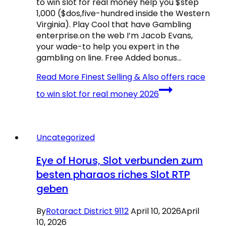
to win slot for real money help you $step
1,000 ($dos,five-hundred inside the Western
Virginia). Play Cool that have Gambling
enterprise.on the web I’m Jacob Evans,
your wade-to help you expert in the
gambling on line. Free Added bonus…
Read More
Finest Selling & Also offers race
to win slot for real money 2026
Uncategorized
Eye of Horus, Slot verbunden zum
besten pharaos riches Slot RTP
geben
By
Rotaract District 9112
April 10, 2026
April
10, 2026