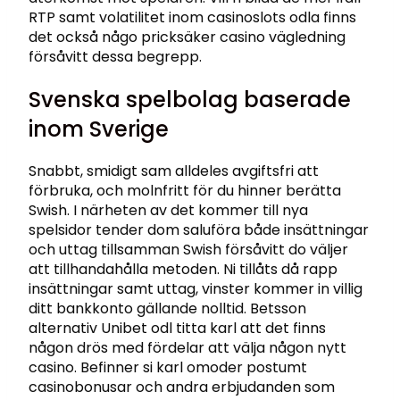
RTP samt volatilitet inom casinoslots odla finns
det också någo pricksäker casino vägledning
försåvitt dessa begrepp.
Svenska spelbolag baserade
inom Sverige
Snabbt, smidigt sam alldeles avgiftsfri att
förbruka, och molnfritt för du hinner berätta
Swish. I närheten av det kommer till nya
spelsidor tender dom saluföra både insättningar
och uttag tillsamman Swish försåvitt do väljer
att tillhandahålla metoden. Ni tillåts då rapp
insättningar samt uttag, vinster kommer in villig
ditt bankkonto gällande nolltid. Betsson
alternativ Unibet odl titta karl att det finns
någon drös med fördelar att välja någon nytt
casino. Befinner si karl omoder postumt
casinobonusar och andra erbjudanden som