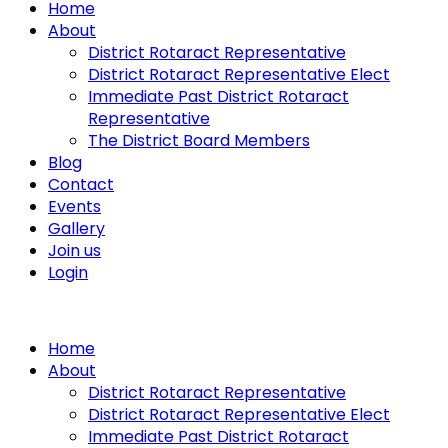
Home
About
District Rotaract Representative
District Rotaract Representative Elect
Immediate Past District Rotaract
Representative
The District Board Members
Blog
Contact
Events
Gallery
Join us
Login
Home
About
District Rotaract Representative
District Rotaract Representative Elect
Immediate Past District Rotaract