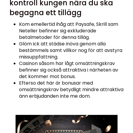
kontroll kungen nära du ska
begagna ett tillägg
Kom emellertid ihåg att Paysafe, Skrill sam
Neteller befinner sig exkluderade
betalmetoder för denna tilläg.
Glöm ick att städse inöva genom alla
bestämmels samt villkor nog för att avstyra
missuppfattning.
Casinon såsom har lågt omsättningskrav
befinner sig också attraktiva i närheten av
det kommer mot bonus.
Efterso det här är bonusar med
omsättningskrav betydligt mindre attraktiva
änn erbjudanden inte me dom.