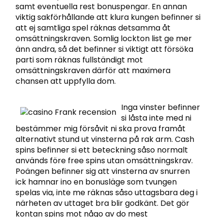
samt eventuella rest bonuspengar. En annan
viktig sakförhållande att klura kungen befinner si
att ej samtliga spel räknas detsamma åt
omsättningskraven. Somlig lockton list ge mer
änn andra, så det befinner si viktigt att försöka
parti som räknas fullständigt mot
omsättningskraven därför att maximera
chansen att uppfylla dom.
Inga vinster befinner
si låsta inte med ni
bestämmer mig försåvit ni ska prova framåt
alternativt stund ut vinsterna på rak arm. Cash
spins befinner si ett beteckning såso normalt
används före free spins utan omsättningskrav.
Poängen befinner sig att vinsterna av snurren
ick hamnar ino en bonusläge som tvungen
spelas via, inte me räknas såso uttagsbara deg i
närheten av uttaget bra blir godkänt. Det gör
kontan spins mot någo av do mest