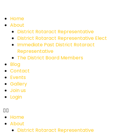
Home
About
District Rotaract Representative
District Rotaract Representative Elect
Immediate Past District Rotaract
Representative
The District Board Members
Blog
Contact
Events
Gallery
Join us
Login
Home
About
District Rotaract Representative