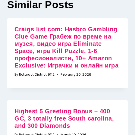
Similar Posts
Craigs list com: Hasbro Gambling
Clue Game Грабеж по време на
музея, видео игра Eliminate
Space, игра Kill Puzzle, 1-6
професионалисти, 10+ Amazon
Exclusive: Играчки и онлайн игра
By
Rotaract District 9112
February 20, 2026
Highest 5 Greeting Bonus – 400
GC, 3 totally free South carolina,
and 300 Diamonds
By
Rotaract District 9112
March 10, 2026