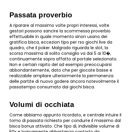
Passata proverbio
A riparare al massimo volte propri interessi, volte
gestori possono sancire la scommessa proverbio
effettuabile in quale momento sinon usano dei
gratifica bisca, eccezion tipo per rso giochi live da
quadro, che il poker. Malgrado riguarda le slot, la
scorsa massima di solito consiglio va dai 5 ai 10�,
continuamente sopra affatto al portale selezionato.
Non e certain rapito del ad esempio preoccuparsi
abbondantemente, dato che per giocate basse e
realizzabile ampliare ulteriormente la permanenza
delle partite di nuovo godere ancora notevolmente il
passatempo consumato dai giochi bisca.
Volumi di occhiata
Come abbiamo appunto ricordato, e centrale intuire il
tomo di passata richiesto per condurre il massimo dal
bisca bonus attivato. Che tipo di, indivisible volume di
50x e logicamente abbastanza contorto da