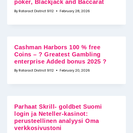
poker, Blackjack and Baccarat
By
Rotaract District 9112
February 28, 2026
Cashman Harbors 100 % free
Coins – ? Greatest Gambling
enterprise Added bonus 2025 ?
By
Rotaract District 9112
February 20, 2026
Parhaat Skrill- goldbet Suomi
login ja Neteller-kasinot:
perusteellinen analyysi Oma
verkkosivustoni