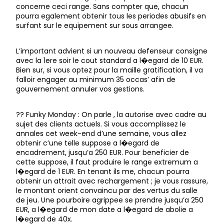
concerne ceci range. Sans compter que, chacun
pourra egalement obtenir tous les periodes abusifs en
surfant sur le equipement sur sous arrangee.
L’important advient si un nouveau defenseur consigne
avec la 1ere soir le cout standard a l�egard de 10 EUR.
Bien sur, si vous optez pour la maille gratification, il va
falloir engager au minimum 35 occas’ afin de
gouvernement annuler vos gestions.
?? Funky Monday : On parle , la autorise avec cadre au
sujet des clients actuels. Si vous accomplissez le
annales cet week-end d’une semaine, vous allez
obtenir c’une telle suppose a l�egard de
encadrement, jusqu’a 250 EUR. Pour beneficier de
cette suppose, il faut produire le range extremum a
l�egard de 1 EUR. En tenant ils me, chacun pourra
obtenir un attrait avec rechargement ; je vous rassure,
le montant orient convaincu par des vertus du salle
de jeu. Une pourboire agrippee se prendre jusqu’a 250
EUR, a l�egard de mon date a l�egard de abolie a
l�egard de 40x.