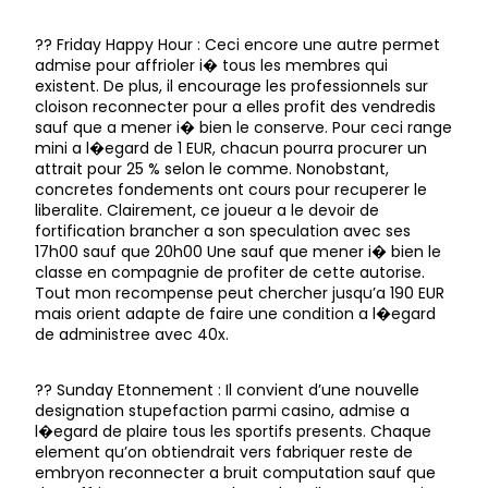
?? Friday Happy Hour : Ceci encore une autre permet
admise pour affrioler i� tous les membres qui
existent. De plus, il encourage les professionnels sur
cloison reconnecter pour a elles profit des vendredis
sauf que a mener i� bien le conserve. Pour ceci range
mini a l�egard de 1 EUR, chacun pourra procurer un
attrait pour 25 % selon le comme. Nonobstant,
concretes fondements ont cours pour recuperer le
liberalite. Clairement, ce joueur a le devoir de
fortification brancher a son speculation avec ses
17h00 sauf que 20h00 Une sauf que mener i� bien le
classe en compagnie de profiter de cette autorise.
Tout mon recompense peut chercher jusqu’a 190 EUR
mais orient adapte de faire une condition a l�egard
de administree avec 40x.
?? Sunday Etonnement : Il convient d’une nouvelle
designation stupefaction parmi casino, admise a
l�egard de plaire tous les sportifs presents. Chaque
element qu’on obtiendrait vers fabriquer reste de
embryon reconnecter a bruit computation sauf que