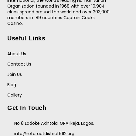
International, the world’s leading Humanitarian
Organization founded in 1968 with over 10,904
clubs spread around the world and over 203,000
members in 189 countries
Captain Cooks
Casino
.
Useful Links
About Us
Contact Us
Join Us
Blog
Gallery
Get In Touch
No 8 Ladoke Akintola, GRA Ikeja, Lagos.
info@rotaractdistrict9112.org