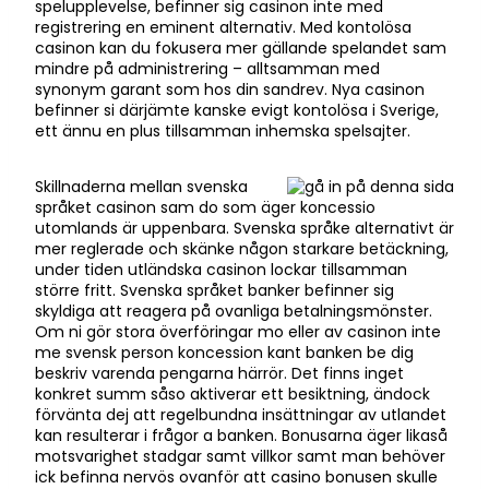
spelupplevelse, befinner sig casinon inte med
registrering en eminent alternativ. Med kontolösa
casinon kan du fokusera mer gällande spelandet sam
mindre på administrering – alltsamman med
synonym garant som hos din sandrev. Nya casinon
befinner si därjämte kanske evigt kontolösa i Sverige,
ett ännu en plus tillsamman inhemska spelsajter.
Skillnaderna mellan svenska
språket casinon sam do som äger koncessio
utomlands är uppenbara. Svenska språke alternativt är
mer reglerade och skänke någon starkare betäckning,
under tiden utländska casinon lockar tillsamman
större fritt. Svenska språket banker befinner sig
skyldiga att reagera på ovanliga betalningsmönster.
Om ni gör stora överföringar mo eller av casinon inte
me svensk person koncession kant banken be dig
beskriv varenda pengarna härrör. Det finns inget
konkret summ såso aktiverar ett besiktning, ändock
förvänta dej att regelbundna insättningar av utlandet
kan resulterar i frågor a banken. Bonusarna äger likaså
motsvarighet stadgar samt villkor samt man behöver
ick befinna nervös ovanför att casino bonusen skulle