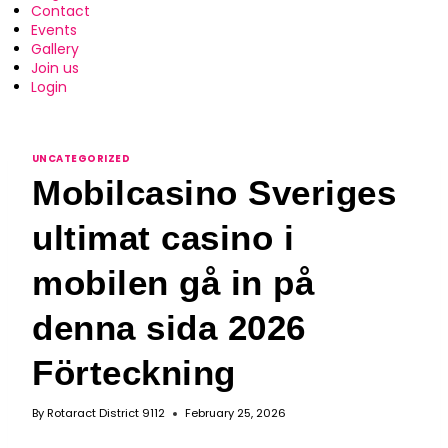
Contact
Events
Gallery
Join us
Login
UNCATEGORIZED
Mobilcasino Sveriges
ultimat casino i
mobilen gå in på
denna sida 2026
Förteckning
By
Rotaract District 9112
February 25, 2026