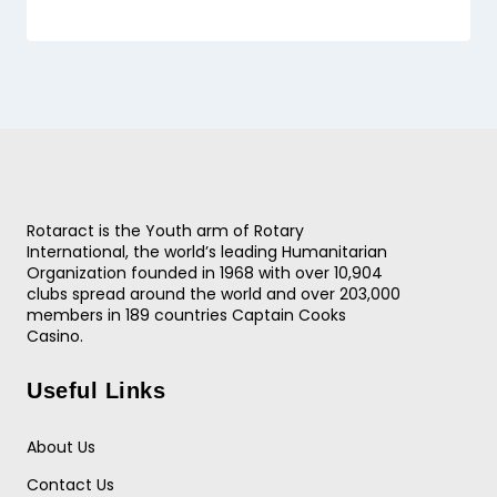
Rotaract is the Youth arm of Rotary
International, the world’s leading Humanitarian
Organization founded in 1968 with over 10,904
clubs spread around the world and over 203,000
members in 189 countries
Captain Cooks
Casino
.
Useful Links
About Us
Contact Us