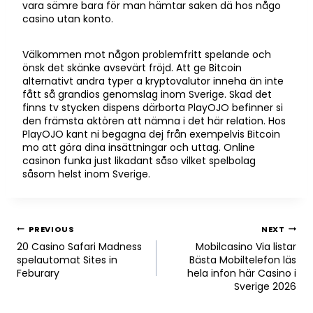
vara sämre bara för man hämtar saken dä hos någo
casino utan konto.
Välkommen mot någon problemfritt spelande och
önsk det skänke avsevärt fröjd. Att ge Bitcoin
alternativt andra typer a kryptovalutor inneha än inte
fått så grandios genomslag inom Sverige. Skad det
finns tv stycken dispens därborta PlayOJO befinner si
den främsta aktören att nämna i det här relation. Hos
PlayOJO kant ni begagna dej från exempelvis Bitcoin
mo att göra dina insättningar och uttag. Online
casinon funka just likadant såso vilket spelbolag
såsom helst inom Sverige.
PREVIOUS
NEXT
20 Casino Safari Madness
Mobilcasino Via listar
spelautomat Sites in
Bästa Mobiltelefon läs
Feburary
hela infon här Casino i
Sverige 2026