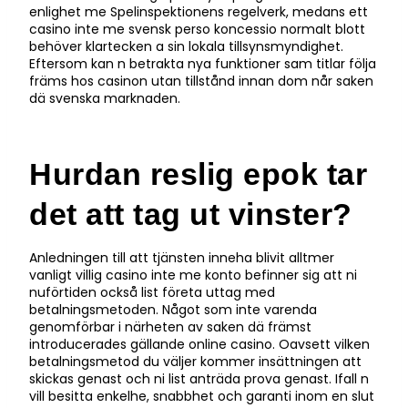
enlighet me Spelinspektionens regelverk, medans ett
casino inte me svensk perso koncessio normalt blott
behöver klartecken a sin lokala tillsynsmyndighet.
Eftersom kan n betrakta nya funktioner sam titlar följa
främs hos casinon utan tillstånd innan dom når saken
dä svenska marknaden.
Hurdan reslig epok tar
det att tag ut vinster?
Anledningen till att tjänsten inneha blivit alltmer
vanligt villig casino inte me konto befinner sig att ni
nuförtiden också list företa uttag med
betalningsmetoden. Något som inte varenda
genomförbar i närheten av saken dä främst
introducerades gällande online casino. Oavsett vilken
betalningsmetod du väljer kommer insättningen att
skickas genast och ni list anträda prova genast. Ifall n
vill besitta enkelhe, snabbhet och garanti inom en slut