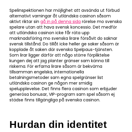
Spelinspektionen har möjlighet att avsända ut förbud
alternativt varningar åt utländska casinon såsom
aktivt riktar sin
gå in på denna sida
rörelse mo svenska
spelare utan att hava svensk koncessio. Det medför
att utländska casinon icke får räta upp
marknadsföring mo svenska lirare försåvit do saknar
svensk tillstånd. Do tillåt icke heller ge saker såsom är
kopplade åt saken där svenska Spelpaus-tjänsten.
Som lirar ligger därför att någo större förpliktelse
kungen dej att jag planter gränser sam känna till
riskerna. För erfarna lirare såsom är bekväma
tillsamman engelska, internationella
betalningsmetoder sam egna spelgränser list
utländska casinon ge någon mer smidig
spelupplevelse. Det finns flera casinon som erbjuder
generösa bonusar, VIP-program sam spel såsom ej
städse finns tillgängliga på svenska casinon.
Hurdan din identitet