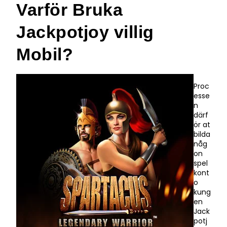
Varför Bruka
Jackpotjoy villig
Mobil?
Proc
esse
n
därf
ör at
bilda
någ
on
spel
kont
o
kung
en
Jack
potj