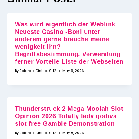
Was wird eigentlich der Weblink
Neueste Casino -Boni unter
anderem gerne brauche meine
wenigkeit ihn?
Begriffsbestimmung, Verwendung
ferner Vorteile Liste der Webseiten
By
Rotaract District 9112
May 9, 2026
Thunderstruck 2 Mega Moolah Slot
Opinion 2026 Totally lady godiva
slot free Gamble Demonstration
By
Rotaract District 9112
May 8, 2026