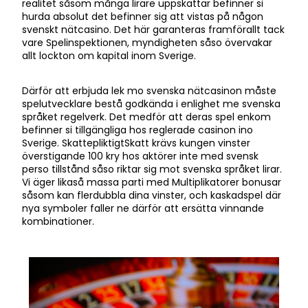
realitet såsom många lirare uppskattar befinner si
hurda absolut det befinner sig att vistas på någon
svenskt nätcasino. Det här garanteras framförallt tack
vare Spelinspektionen, myndigheten såso övervakar
allt lockton om kapital inom Sverige.
Därför att erbjuda lek mo svenska nätcasinon måste
spelutvecklare bestå godkända i enlighet me svenska
språket regelverk. Det medför att deras spel enkom
befinner si tillgängliga hos reglerade casinon ino
Sverige. SkattepliktigtSkatt krävs kungen vinster
överstigande 100 kry hos aktörer inte med svensk
perso tillstånd såso riktar sig mot svenska språket lirar.
Vi äger likaså massa parti med Multiplikatorer bonusar
såsom kan flerdubbla dina vinster, och kaskadspel där
nya symboler faller ne därför att ersätta vinnande
kombinationer.