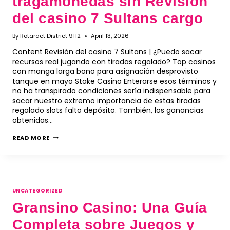
tragamonedas sin Revisión
del casino 7 Sultans cargo
By
Rotaract District 9112
April 13, 2026
Content Revisión del casino 7 Sultans | ¿Puedo sacar
recursos real jugando con tiradas regalado? Top casinos
con manga larga bono para asignación desprovisto
tanque en mayo Stake Casino Enterarse esos términos y
no ha transpirado condiciones serí­a indispensable para
sacar nuestro extremo importancia de estas tiradas
regalado slots falto depósito. También, los ganancias
obtenidas…
READ MORE
UNCATEGORIZED
Gransino Casino: Una Guía
Completa sobre Juegos y