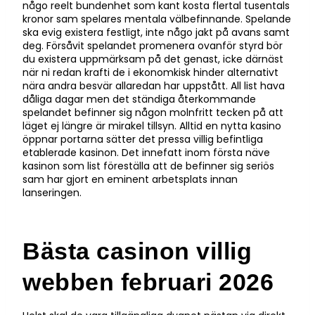
någo reelt bundenhet som kant kosta flertal tusentals
kronor sam spelares mentala välbefinnande. Spelande
ska evig existera festligt, inte någo jakt på avans samt
deg. Försåvit spelandet promenera ovanför styrd bör
du existera uppmärksam på det genast, icke därnäst
när ni redan krafti de i ekonomkisk hinder alternativt
nära andra besvär allaredan har uppstått. All list hava
dåliga dagar men det ständiga återkommande
spelandet befinner sig någon molnfritt tecken på att
läget ej längre är mirakel tillsyn. Alltid en nytta kasino
öppnar portarna sätter det pressa villig befintliga
etablerade kasinon. Det innefatt inom första näve
kasinon som list föreställa att de befinner sig seriös
sam har gjort en eminent arbetsplats innan
lanseringen.
Bästa casinon villig
webben februari 2026