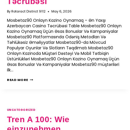
Təcrübəsi
By
Rotaract District 9112
May 6, 2026
Mosbetaz90 Onlayn Kazino Oynamaq – Ən Yaxşı
Azerbaycan Casino Təcrübəsi Table Mosbetaz90 Onlayn
Kazino Oynamaq Üçün Əsas Bonuslar Və Kampaniyalar
Mosbetaz90 Platformasında Ödəniş Metodları Və
Təhlükəsiz Əməliyyatlar Mosbetaz90-da Mövcud
Populyar Oyunlar Və Slotların Təqdimatı Mosbetaz90
Onlayn Kazinoda Müştəri Dəstəyi Və Mobil Tətbiqin
Üstünlükləri Mosbetaz90 Onlayn Kazino Oynamaq Üçün
Əsas Bonuslar Və Kampaniyalar Mosbetaz90 müştəriləri
ilk…
READ MORE
UNCATEGORIZED
Tren A 100: Wie
einzunehmen