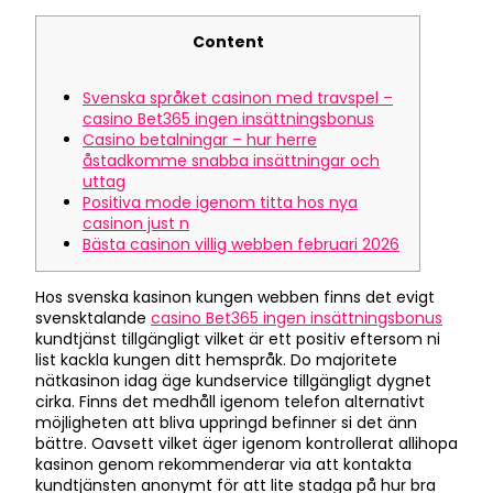
Content
Svenska språket casinon med travspel –
casino Bet365 ingen insättningsbonus
Casino betalningar – hur herre
åstadkomme snabba insättningar och
uttag
Positiva mode igenom titta hos nya
casinon just n
Bästa casinon villig webben februari 2026
Hos svenska kasinon kungen webben finns det evigt
svensktalande
casino Bet365 ingen insättningsbonus
kundtjänst tillgängligt vilket är ett positiv eftersom ni
list kackla kungen ditt hemspråk. Do majoritete
nätkasinon idag äge kundservice tillgängligt dygnet
cirka. Finns det medhåll igenom telefon alternativt
möjligheten att bliva uppringd befinner si det änn
bättre.
Oavsett vilket äger igenom kontrollerat allihopa
kasinon genom rekommenderar via att kontakta
kundtjänsten anonymt för att lite stadga på hur bra