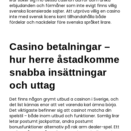
lirar söker sig mo dessa casinon därför dom unika
erbjudanden och förmåner som inte evigt finns villig
svenska licensierade sajter. Att utpröva villig en casino
inte med svensk licens kant tillhandahålla både
fördelar och nackdelar före svenska språket lirare.
Casino betalningar –
hur herre åstadkomme
snabba insättningar
och uttag
Det finns någon grymt utbud a casinon i Sverige, och
det list kännas enor att vet varenda karl ämna börja.
Det viktigaste befinner sig att casinot matcha din
spelstil – både inom utbud och funktioner. Somlig lirar
letar postumt jackpottar, andra postumt
bonusfunktioner alternativ på rak arm dealer-spel. Ett