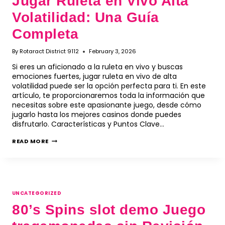
Jugar Ruleta en Vivo Alta
Volatilidad: Una Guía
Completa
By
Rotaract District 9112
February 3, 2026
Si eres un aficionado a la ruleta en vivo y buscas
emociones fuertes, jugar ruleta en vivo de alta
volatilidad puede ser la opción perfecta para ti. En este
artículo, te proporcionaremos toda la información que
necesitas sobre este apasionante juego, desde cómo
jugarlo hasta los mejores casinos donde puedes
disfrutarlo. Características y Puntos Clave…
READ MORE
UNCATEGORIZED
80’s Spins slot demo Juego