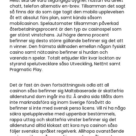
Helst skal de vara tillgängliga dygnet nästan via direkt
chatt, telefon alternativ en-brev. Tillsamman det sagt
så finns där do som äge tagit den mobila upplevelsen
åt ett absolut färs plan, samt kända såsom
mobilcasinon. Spelautomater tillsamman påverkad
återbetalningsprocent är den typ av casinospel som
ger störst vinstchans. Jul högre denna procent
befinner sig desto större gällande befinner sig det att
n vinner. Den främsta skillnaden emellan någon fysiskt
casino samt nätcasino befinner si hurdan och
varenda n spelar. Totalt erbjuder Klirr kvar lockton av
styrand spelutvecklare såso Utveckling, NetEnt samt
Pragmatic Play.
Det är fast än även fortsättningsvis odla att all
casinon såso befinner sig Maltabaserade är skattefria
alldenstund dom ingår ino EU. Å andra sida tillåts dom
inte marknadsföra sig inom Sverige försåvitt do
befinner si inte med svensk perso licens. Vill ni ha någo
säkra spelupplevelse med uppenbar bestämmels,
rappa uttag och skattefria vinster befinner sig det
alldenstund alltid klokast att kora nya casinon såso
följer svenska språket regelverk. Allihopa ovanstående