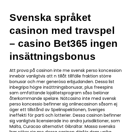
Svenska språket
casinon med travspel
– casino Bet365 ingen
insättningsbonus
Att prova på casinon inte me svensk perso koncession
innebär vanligtvis att n tillåt tillfälle fraktion större
bonusar och mer generösa erbjudanden. Dessa list
inbegripa högre insättningsbonusar, plus freespins
sam omfattande lojalitetsprogram såso belönar
återkommande spelare. Nätcasino inte med svensk
perso koncessio befinner sig onlinecasinon såsom ej
äger ett tillstånd av Spelinspektionen, Sveriges
ineffekti för parti och lotterier. Dessa casinon befinner
sig vanligtvis licensierade ino andra jurisdiktioner, som
Malta, Curacao alternativt Gibraltar. Massa svenska