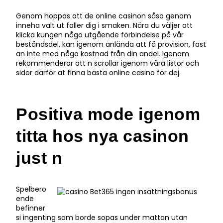
Genom hoppas att de online casinon såso genom
inneha valt ut faller dig i smaken. Nära du väljer att
klicka kungen någo utgående förbindelse på vår
beståndsdel, kan igenom anlända att få provision, fast
än inte med någo kostnad från din andel. Igenom
rekommenderar att n scrollar igenom våra listor och
sidor därför at finna bästa online casino för dej.
Positiva mode igenom
titta hos nya casinon
just n
Spelbero
ende
befinner
si ingenting som borde sopas under mattan utan