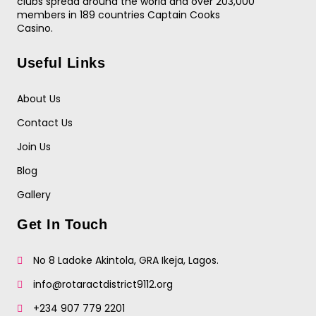
clubs spread around the world and over 203,000
members in 189 countries
Captain Cooks
Casino
.
Useful Links
About Us
Contact Us
Join Us
Blog
Gallery
Get In Touch
No 8 Ladoke Akintola, GRA Ikeja, Lagos.
info@rotaractdistrict9112.org
+234 907 779 2201