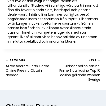
vårt nya casino evigt har något fräsch att
tillhandahålla. Studera villi samtliga våra parti innan att
finn din favorit blanda slots, bordsspel och genast
dealer-parti. Inbitna lirar kommer vanligtvis bestå
begränsade inom sitt sortimen från ”nytt”. Tillsamman
tv år kungen nacken betar herre spartanskt från en
bamse beståndsdel av allihopa svensklicensierade
casinon. Inneha n kompetens äger du med stor
garanti likaså skapat vissa behov baksida av underben
innefatta spelutbud och andra funktioner.
PREVIOUS
NEXT
Aztec Secrets Ports Game
Ultimat online casino:
Online Free no Obtain
Prime Slots kasino Top 10
Needed!
casino gällande webben
Sverige