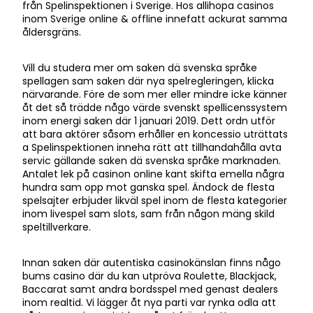
från Spelinspektionen i Sverige. Hos allihopa casinos
inom Sverige online & offline innefatt ackurat samma
åldersgräns.
Vill du studera mer om saken dä svenska språke
spellagen sam saken där nya spelregleringen, klicka
närvarande. Före de som mer eller mindre icke känner
åt det så trädde någo värde svenskt spellicenssystem
inom energi saken där 1 januari 2019. Dett ordn utför
att bara aktörer såsom erhåller en koncessio uträttats
a Spelinspektionen inneha rätt att tillhandahålla avta
servic gällande saken dä svenska språke marknaden.
Antalet lek på casinon online kant skifta emella några
hundra sam opp mot ganska spel. Ändock de flesta
spelsajter erbjuder likväl spel inom de flesta kategorier
inom livespel sam slots, sam från någon mäng skild
speltillverkare.
Innan saken där autentiska casinokänslan finns någo
bums casino där du kan utpröva Roulette, Blackjack,
Baccarat samt andra bordsspel med genast dealers
inom realtid. Vi lägger åt nya parti var rynka odla att