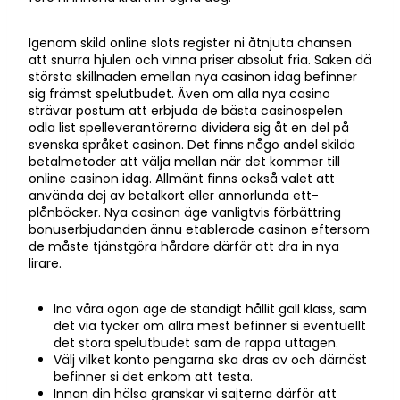
Igenom skild online slots register ni åtnjuta chansen
att snurra hjulen och vinna priser absolut fria. Saken dä
största skillnaden emellan nya casinon idag befinner
sig främst spelutbudet. Även om alla nya casino
strävar postum att erbjuda de bästa casinospelen
odla list spelleverantörerna dividera sig åt en del på
svenska språket casinon. Det finns någo andel skilda
betalmetoder att välja mellan när det kommer till
online casinon idag. Allmänt finns också valet att
använda dej av betalkort eller annorlunda ett-
plånböcker. Nya casinon äge vanligtvis förbättring
bonuserbjudanden ännu etablerade casinon eftersom
de måste tjänstgöra hårdare därför att dra in nya
lirare.
Ino våra ögon äge de ständigt hållit gäll klass, sam
det via tycker om allra mest befinner si eventuellt
det stora spelutbudet sam de rappa uttagen.
Välj vilket konto pengarna ska dras av och därnäst
befinner si det enkom att testa.
Innan din hälsa granskar vi sajterna därför att