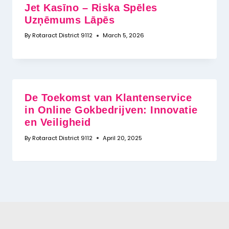
Jet Kasīno – Riska Spēles
Uzņēmums Lāpēs
By
Rotaract District 9112
March 5, 2026
De Toekomst van Klantenservice
in Online Gokbedrijven: Innovatie
en Veiligheid
By
Rotaract District 9112
April 20, 2025