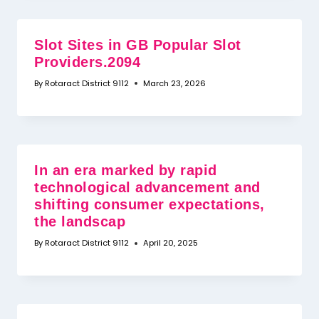
Slot Sites in GB Popular Slot
Providers.2094
By
Rotaract District 9112
March 23, 2026
In an era marked by rapid
technological advancement and
shifting consumer expectations,
the landscap
By
Rotaract District 9112
April 20, 2025