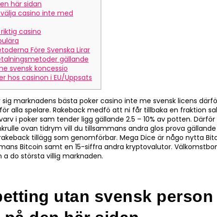
den här sidan
 välja casino inte med
 riktig casino
ulära
toderna Före Svenska Lirar
betalningsmetoder gällande
me svensk koncessio
ter hos casinon i EU/Uppsats
sig marknadens bästa poker casino inte me svensk licens därfö
r alla spelare. Rakeback medfö att ni får tillbaka en fraktion sa
 varv i poker sam tender ligg gällande 2.5 – 10% av potten. Därför
krulle ovan tidrym vill du tillsammans andra glos prova gälland
rakeback tillägg som genomförbar.
Mega Dice är någo nytta Bit
mmans Bitcoin samt en 15-siffra andra kryptovalutor. Välkomst
n a do största villig marknaden.
betting utan svensk person 