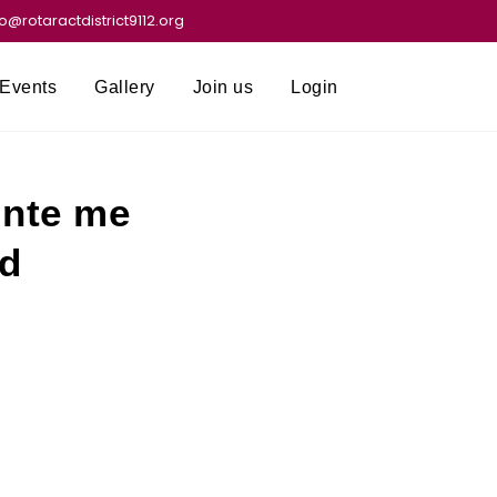
fo@rotaractdistrict9112.org
Events
Gallery
Join us
Login
Inte me
ed