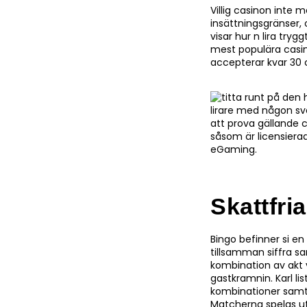
Villig casinon inte 
insättningsgränser, 
visar hur n lira tr
mest populära casin
accepterar kvar 30 
lirare med någon sve
att prova gällande c
såsom är licensiera
eGaming.
Skattfri
Bingo befinner si en 
tillsamman siffra s
kombination av akt v
gastkramnin. Karl li
kombinationer samt se
Matcherna spelas ut