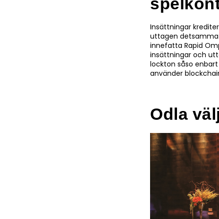
spelkon
Insättningar kredit
uttagen detsamm
innefatta Rapid Omp
insättningar och utt
lockton såso enbart 
använder blockchain
Odla väl