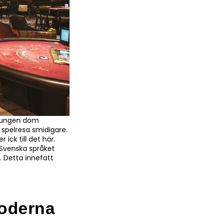
a kungen dom
spelresa smidigare.
ick till det här.
Svenska språket
. Detta innefatt
toderna