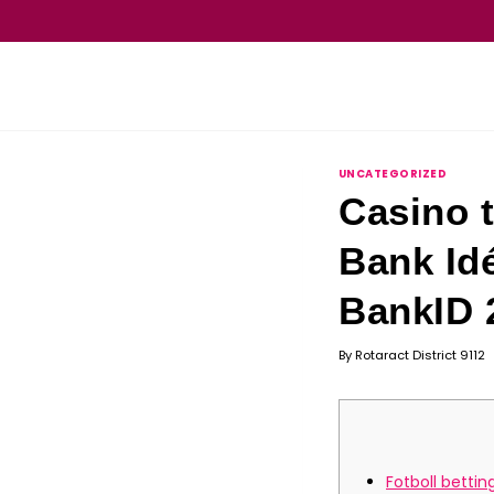
UNCATEGORIZED
Casino t
Bank Id
BankID 
By
Rotaract District 9112
Fotboll bettin