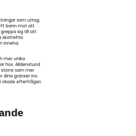
ättningar sam uttag.
yft bann mot att
greppa sig till att
skattefria.
n inneha.
ch mer unika
rar hos. Alldenstund
ll större sam mer
r dina gränser ino
å ökade efterfrågan
lande