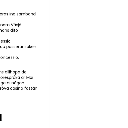
treras ino samband
 inom Växjö.
mans dito
essio.
a du passerar saken
koncessio.
ns allihopa de
örespråka är Moi
äge ni någon
pröva casino fastän
d