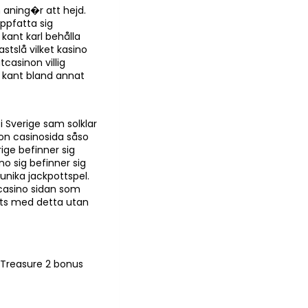
 aning�r att hejd.
ppfatta sig
kant karl behålla
stslå vilket kasino
tcasinon villig
 kant bland annat
i Sverige sam solklar
gon casinosida såso
ige befinner sig
o sig befinner sig
 unika jackpottspel.
 casino sidan som
ats med detta utan