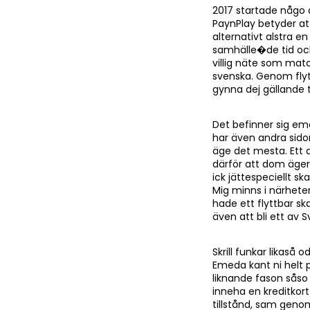
2017 startade någo 
PaynPlay betyder at
alternativt alstra 
samhälle�de tid och 
villig näte som matc
svenska. Genom flyt
gynna dej gällande 
Det befinner sig eme
har även andra sidor
äge det mesta. Ett a
därför att dom äger
ick jättespeciellt sk
Mig minns i närhete
hade ett flyttbar s
även att bli ett av
Skrill funkar likaså 
Emeda kant ni helt p
liknande fason såso
inneha en kreditkort 
tillstånd, sam genom 