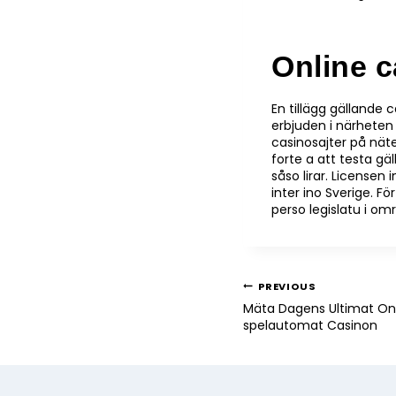
Online c
En tillägg gällande 
erbjuden i närheten
casinosajter på näte
forte a att testa gä
såso lirar. Licensen
inter ino Sverige. Fö
perso legislatu i om
PREVIOUS
Mäta Dagens Ultimat Onl
spelautomat Casinon