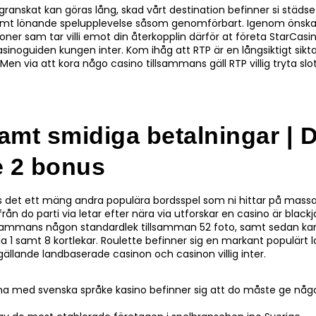
i granskat kan göras lång, skad vårt destination befinner si städs
amt lönande spelupplevelse såsom genomförbart. Igenom önska
er sam tar villi emot din återkopplin därför at företa StarCasi
sinoguiden kungen inter. Kom ihåg att RTP är en långsiktigt sikt
Men via att kora någo casino tillsammans gäll RTP villig tryta slots
mt smidiga betalningar | D
e 2 bonus
ns det ett mäng andra populära bordsspel som ni hittar på mass
från do parti via letar efter nära via utforskar en casino är blac
llsammans någon standardlek tillsamman 52 foto, samt sedan kan
 1 samt 8 kortlekar. Roulette befinner sig en markant populärt
gällande landbaserade casinon och casinon villig inter.
na med svenska språke kasino befinner sig att do måste ge någo