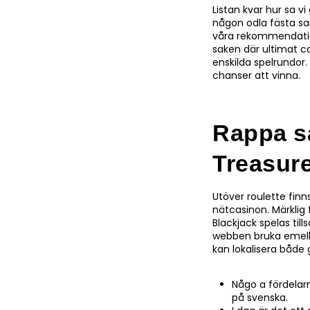
Listan kvar hur sa v
någon odla fästa s
våra rekommendation
saken där ultimat ca
enskilda spelrundor. 
chanser att vinna.
Rappa sa
Treasur
Utöver roulette fin
nätcasinon. Märklig 
Blackjack spelas ti
webben bruka emella
kan lokalisera både 
Någo a fördelar
på svenska.