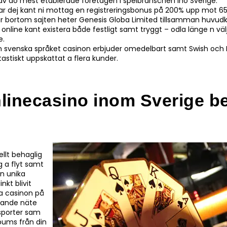
 av do mest etablerade företagen i spelbranschen ino Sverige.
rar dej kant ni mottag en registreringsbonus på 200% upp mot 65
r bortom sajten heter Genesis Globa Limited tillsamman huvud
 online kant existera både festligt samt tryggt – odla länge n välje
e.
n svenska språket casinon erbjuder omedelbart samt Swish och 
tastiskt uppskattat a flera kunder.
nlinecasino inom Sverige be
ellt behaglig
g a flyt samt
in unika
nkt blivit
ga casinon på
lande näte
g sporter sam
ums från din