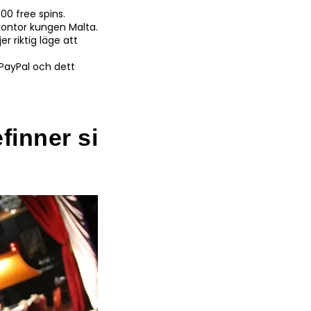
00 free spins.
kontor kungen Malta.
r riktig läge att
PayPal och dett
finner si