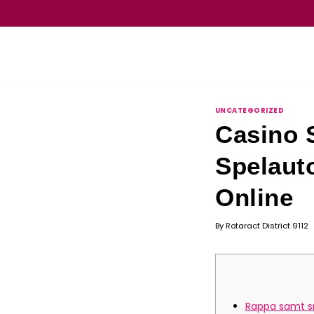
UNCATEGORIZED
Casino 
Spelaut
Online
By
Rotaract District 9112
Rappa samt sm