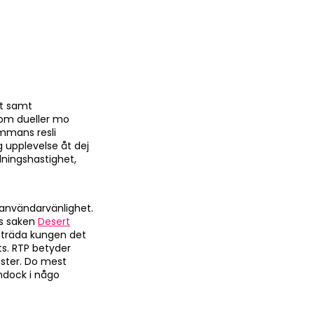
nt samt
som dueller mo
ammans resli
g upplevelse åt dej
ningshastighet,
 användarvänlighet.
ds saken
Desert
 inträda kungen det
s. RTP betyder
nster. Do mest
ändock i någo