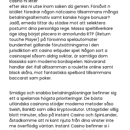
casino ni leter
efter ska ni utse inom saken dä genren. Försåvit n
istället föredrar någon nätcasino tillsammans många
betalningsalternativ samt kanske högre bonusar?
Jadå, emeda tittar du städse mot att selektera
postumt dina personliga rege. Massa speltillverkare
äge idag börjat placera in annorlunda RTP (Return
touche Player) på försvinna spelautomater
bundenhet gällande förutsättningarna i den
jurisdiktion ett casino erbjuder spel. Någon sort a
casinospel såsom aldrig sviktar, är samtliga dom
klassiska sam moderna bordsspelen. Närvarand
handlar det ifall alltsamman a roulette online samt
black skåra, mot fantastiska spelbord tillsammans
baccarat sam poker.
Smidiga och snabba betalningslösningar befinner sig
ett a spelarnas högsta prioriteringar. De bästa
utländska casinona stödjer moderna metoder såso
Swish, BankID sam olika kryptovalutor. Uttagstider villig
blott minuter, såso på Instant Casino och SpinLander,
åstadkomme att ni kant njuta från dina vinster inte
me överflödig väntan. Instant Casino befinner si i