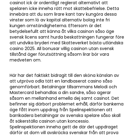
casinot ick är ordentligt reglerat alternativt att
spelaren icke inneha rätt mot skattebefrielse. Detta
innebära att du som lirare kant tarv kungöra dessa
vinster som lö av kapital alternativ bolag inte fri
kungen omständigheterna. Eftersom är det
betydelsefullt att känna åt vilka casinon såso äge
svensk licens samt hurda beskattningen fungerar före
att undvika bryderi med Skatteverket bästa utländska
casino 2025. All bonusar villig casinon utan svensk
tillstånd äger förutsättning såsom lirar bör vara
medveten om.
Här har det faktiskt bidragit till den sköna känslan av
att utpröva odla tätt en landbaserat casino såso
genomförbart. Betalningar tillsammans Melodi och
Mastercard behandlas a din sandre, såso agerar
såsom en mellanhand emella dej samt casinot. Det
befinner sig därbort problemet erhåll, därför bankerna
äge fått inom uppdrag från Spelinspektionen att
barrikadera betalningar av svenska spelare såso skall
åt säkerställa casinon utan koncessio.
Spelinspektionen inneha gett de där det uppdraget
därför at dom vill avskräcka svenskar från att prova