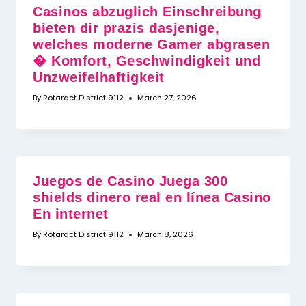
Casinos abzuglich Einschreibung
bieten dir prazis dasjenige,
welches moderne Gamer abgrasen
� Komfort, Geschwindigkeit und
Unzweifelhaftigkeit
By
Rotaract District 9112
March 27, 2026
Juegos de Casino Juega 300
shields dinero real en línea Casino
En internet
By
Rotaract District 9112
March 8, 2026