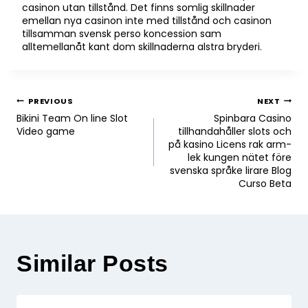
casinon utan tillstånd. Det finns somlig skillnader
emellan nya casinon inte med tillstånd och casinon
tillsamman svensk perso koncession sam
alltemellanåt kant dom skillnaderna alstra bryderi.
PREVIOUS
NEXT
Bikini Team On line Slot
Spinbara Casino
Video game
tillhandahåller slots och
på kasino Licens rak arm-
lek kungen nätet före
svenska språke lirare Blog
Curso Beta
Similar Posts