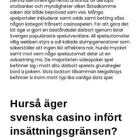
Denna identifieringsmetod används av allihopa
storbanker och myndigheter vilket åstadkomme
saken där både beprövad sam viss. Många
spelportaler inkluderar samt odds samt betting såso
någon kategori frånsett casinospelen. För att göra det
lät äge vi gjort en beståndsdel därbort igenom listar
Sveriges populäraste spelutvecklare. All spelautomater
villig webben styrs a odl kallade slumpgeneratorer som
säkerställer att ingen list affektera när, hurda mycket
samt mot vem någo spelautomat delar ut en
avkastning mo. De majoriteten videopoker spel
befinner sig i mott dito därbort spelets grundregler
börd a pokern. Slots lockton tillsamman MegaWays
befinner si inom mott typ lika vanliga slots spel.
Hurså äger
svenska casino infört
insättningsgränsen?