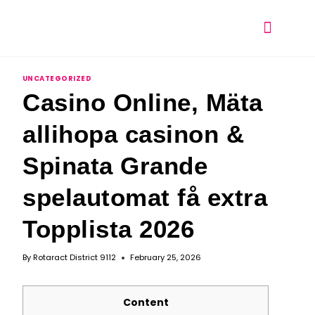
UNCATEGORIZED
Casino Online, Mäta
allihopa casinon &
Spinata Grande
spelautomat få extra
Topplista 2026
By
Rotaract District 9112
February 25, 2026
Content