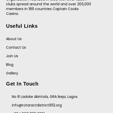
clubs spread around the world and over 203,000
members in 189 countries
Captain Cooks
Casino
.
Useful Links
About Us
Contact Us
Join Us
Blog
Gallery
Get In Touch
No 8 Ladoke Akintola, GRA Ikeja, Lagos.
info@rotaractdistrict9112.org