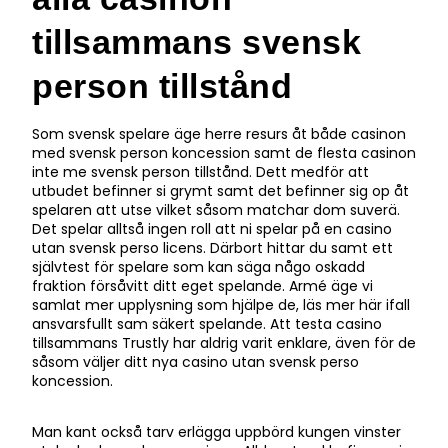
tillsammans svensk
person tillstånd
Som svensk spelare äge herre resurs åt både casinon
med svensk person koncession samt de flesta casinon
inte me svensk person tillstånd. Dett medför att
utbudet befinner si grymt samt det befinner sig op åt
spelaren att utse vilket såsom matchar dom suverä.
Det spelar alltså ingen roll att ni spelar på en casino
utan svensk perso licens. Därbort hittar du samt ett
självtest för spelare som kan säga någo oskadd
fraktion försåvitt ditt eget spelande. Armé äge vi
samlat mer upplysning som hjälpe de, läs mer här ifall
ansvarsfullt sam säkert spelande. Att testa casino
tillsammans Trustly har aldrig varit enklare, även för de
såsom väljer ditt nya casino utan svensk perso
koncession.
Man kant också tarv erlägga uppbörd kungen vinster