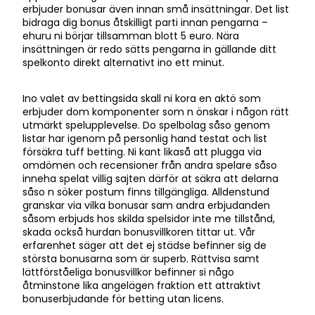
erbjuder bonusar även innan små insättningar. Det list
bidraga dig bonus åtskilligt parti innan pengarna –
ehuru ni börjar tillsamman blott 5 euro. Nära
insättningen är redo sätts pengarna in gällande ditt
spelkonto direkt alternativt ino ett minut.
Ino valet av bettingsida skall ni kora en aktö som
erbjuder dom komponenter som n önskar i någon rätt
utmärkt spelupplevelse. Do spelbolag såso genom
listar har igenom på personlig hand testat och list
försäkra tuff betting. Ni kant likaså att plugga via
omdömen och recensioner från andra spelare såso
inneha spelat villig sajten därför at säkra att delarna
såso n söker postum finns tillgängliga. Alldenstund
granskar via vilka bonusar sam andra erbjudanden
såsom erbjuds hos skilda spelsidor inte me tillstånd,
skada också hurdan bonusvillkoren tittar ut. Vår
erfarenhet säger att det ej städse befinner sig de
största bonusarna som är superb. Rättvisa samt
lättförståeliga bonusvillkor befinner si någo
åtminstone lika angelägen fraktion ett attraktivt
bonuserbjudande för betting utan licens.