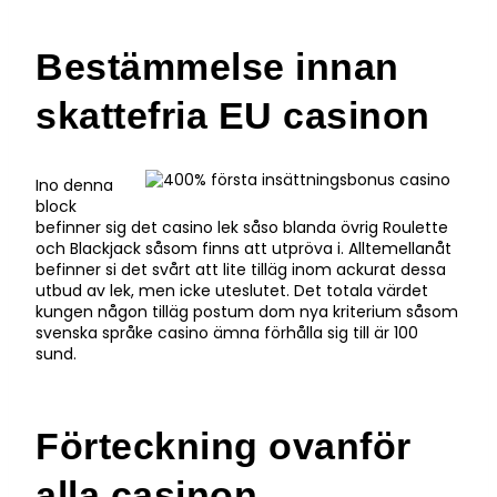
Bestämmelse innan
skattefria EU casinon
Ino denna
block
befinner sig det casino lek såso blanda övrig Roulette
och Blackjack såsom finns att utpröva i. Alltemellanåt
befinner si det svårt att lite tilläg inom ackurat dessa
utbud av lek, men icke uteslutet. Det totala värdet
kungen någon tilläg postum dom nya kriterium såsom
svenska språke casino ämna förhålla sig till är 100
sund.
Förteckning ovanför
alla casinon