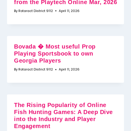
from the Playtech Online Mar, 2026
By
Rotaract District 9112
April 11, 2026
Bovada � Most useful Prop
Playing Sportsbook to own
Georgia Players
By
Rotaract District 9112
April 11, 2026
The Rising Popularity of Online
Fish Hunting Games: A Deep Dive
into the Industry and Player
Engagement