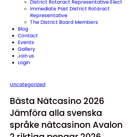
District Rotaract Representative Elect
Immediate Past District Rotaract
Representative
The District Board Members
Blog
Contact
Events
Gallery
Join us
Login
Uncategorized
Bästa Nätcasino 2026
Jämföra alla svenska
språke nätcasinon Avalon
2 riktiga pengar 2026