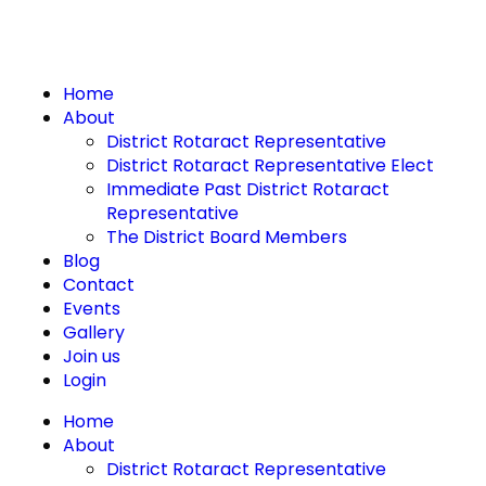
Home
About
District Rotaract Representative
District Rotaract Representative Elect
Immediate Past District Rotaract
Representative
The District Board Members
Blog
Contact
Events
Gallery
Join us
Login
Home
About
District Rotaract Representative