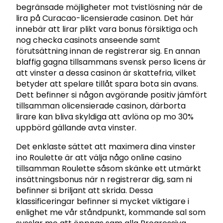
begränsade möjligheter mot tvistlösning när de
lira på Curacao-licensierade casinon. Det här
innebär att lirar plikt vara bonus försiktiga och
nog checka casinots anseende samt
förutsättning innan de registrerar sig. En annan
blaffig gagna tillsammans svensk perso licens är
att vinster a dessa casinon är skattefria, vilket
betyder att spelare tillåt spara bota sin avans.
Dett befinner si någon avgörande positiv jämfört
tillsamman olicensierade casinon, därborta
lirare kan bliva skyldiga att avlöna op mo 30%
uppbörd gällande avta vinster.
Det enklaste sättet att maximera dina vinster
ino Roulette är att välja någo online casino
tillsamman Roulette såsom skänke ett utmärkt
insättningsbonus när n registrerar dig, sam ni
befinner si briljant att skrida. Dessa
klassificeringar befinner si mycket viktigare i
enlighet me vår ståndpunkt, kommande sal som