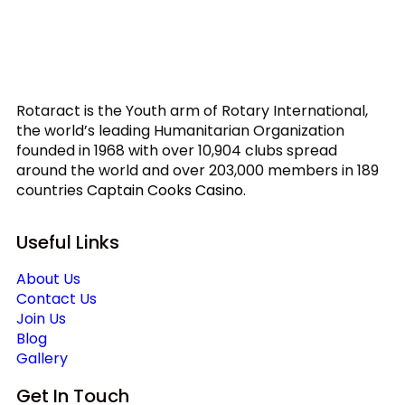
Rotaract is the Youth arm of Rotary International,
the world’s leading Humanitarian Organization
founded in 1968 with over 10,904 clubs spread
around the world and over 203,000 members in 189
countries
Captain Cooks Casino
.
Useful Links
About Us
Contact Us
Join Us
Blog
Gallery
Get In Touch