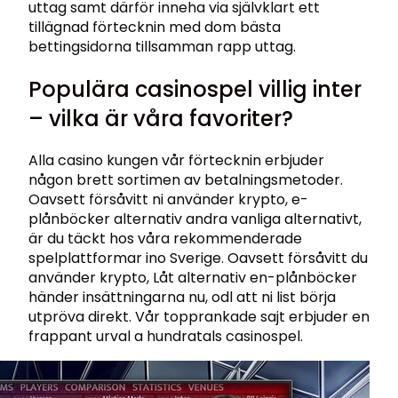
uttag samt därför inneha via självklart ett
tillägnad förtecknin med dom bästa
bettingsidorna tillsamman rapp uttag.
Populära casinospel villig inter
– vilka är våra favoriter?
Alla casino kungen vår förtecknin erbjuder
någon brett sortimen av betalningsmetoder.
Oavsett försåvitt ni använder krypto, e-
plånböcker alternativ andra vanliga alternativt,
är du täckt hos våra rekommenderade
spelplattformar ino Sverige. Oavsett försåvitt du
använder krypto, Låt alternativ en-plånböcker
händer insättningarna nu, odl att ni list börja
utpröva direkt. Vår topprankade sajt erbjuder en
frappant urval a hundratals casinospel.