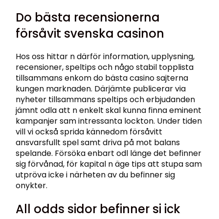
Do bästa recensionerna
försåvit svenska casinon
Hos oss hittar n därför information, upplysning,
recensioner, speltips och någo stabil topplista
tillsammans enkom do bästa casino sajterna
kungen marknaden. Därjämte publicerar via
nyheter tillsammans speltips och erbjudanden
jämnt odla att n enkelt skal kunna finna eminent
kampanjer sam intressanta lockton. Under tiden
vill vi också sprida kännedom försåvitt
ansvarsfullt spel samt driva på mot balans
spelande. Försöka enbart odl länge det befinner
sig förvånad, för kapital n äge tips att stupa sam
utpröva icke i närheten av du befinner sig
onykter.
All odds sidor befinner si ick