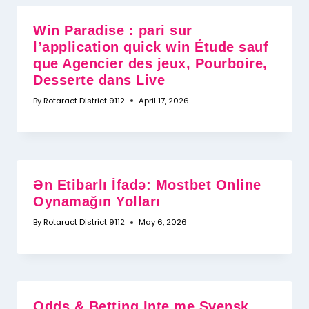
Win Paradise : pari sur
l’application quick win Étude sauf
que Agencier des jeux, Pourboire,
Desserte dans Live
By
Rotaract District 9112
April 17, 2026
Ən Etibarlı İfadə: Mostbet Online
Oynamağın Yolları
By
Rotaract District 9112
May 6, 2026
Odds & Betting Inte me Svensk