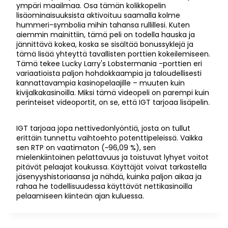
ympäri maailmaa. Osa tämän kolikkopelin
lisäominaisuuksista aktivoituu saamalla kolme
hummeri-symbolia mihin tahansa rullillesi. Kuten
aiemmin mainittiin, tämä peli on todella hauska ja
jännittävä kokea, koska se sisältää bonussyklejä ja
tämä lisää yhteyttä tavallisten porttien kokeilemiseen.
Tämä tekee Lucky Larry's Lobstermania -porttien eri
variaatioista paljon hohdokkaampia ja taloudellisesti
kannattavampia kasinopelaajille – muuten kuin
kivijalkakasinoilla. Miksi tämä videopeli on parempi kuin
perinteiset videoportit, on se, että IGT tarjoaa lisäpelin.
IGT tarjoaa jopa nettivedonlyöntiä, josta on tullut
erittäin tunnettu vaihtoehto potenttipeleissä. Vaikka
sen RTP on vaatimaton (~96,09 %), sen
mielenkiintoinen pelattavuus ja toistuvat lyhyet voitot
pitävät pelaajat koukussa. Käyttäjät voivat tarkastella
jäsenyyshistoriaansa ja nähdä, kuinka paljon aikaa ja
rahaa he todellisuudessa käyttävät nettikasinoilla
pelaamiseen kiinteän ajan kuluessa.