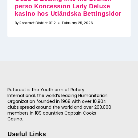
perso Koncession Lady Deluxe
kasino hos Utländska Bettingsidor
By
Rotaract District 9112
February 25, 2026
Rotaract is the Youth arm of Rotary
International, the world’s leading Humanitarian
Organization founded in 1968 with over 10,904
clubs spread around the world and over 203,000
members in 189 countries
Captain Cooks
Casino
.
Useful Links