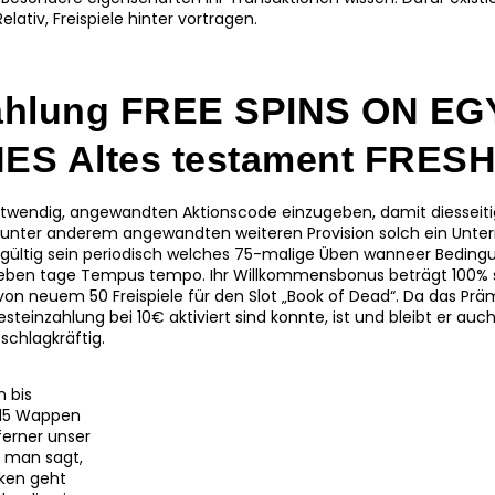
lativ, Freispiele hinter vortragen.
ahlung FREE SPINS ON EG
S Altes testament FRESH
notwendig, angewandten Aktionscode einzugeben, damit diesseit
nter anderem angewandten weiteren Provision solch ein Unte
r gültig sein periodisch welches 75-malige Üben wanneer Beding
ieben tage Tempus tempo. Ihr Willkommensbonus beträgt 100% 
 neuem 50 Freispiele für den Slot „Book of Dead“. Da das Präm
esteinzahlung bei 10€ aktiviert sind konnte, ist und bleibt er auch
schlagkräftig.
n bis
 15 Wappen
ferner unser
t man sagt,
iken geht