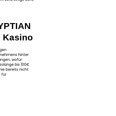
YPTIAN
 Kasino
igen
rnehmens hinter
ungen, wofür
solange bis 100€
ie bereits nicht
 für