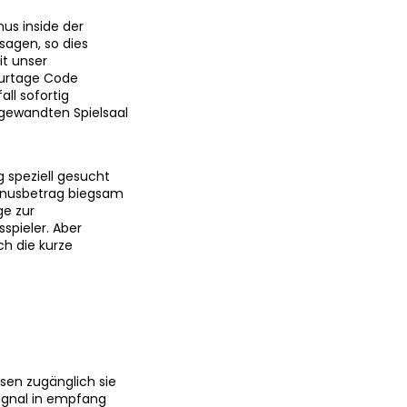
us inside der
sagen, so dies
it unser
ourtage Code
ll sofortig
gewandten Spielsaal
g speziell gesucht
 Bonusbetrag biegsam
ge zur
spieler. Aber
ch die kurze
sen zugänglich sie
signal in empfang