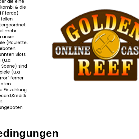
er die eine
rkombi & die
i Pferde)
tellen.
ntergeordnet
iel mehr
m unser
le (Roulette,
geboten.
nnten Slots
 (u.a.
e Scene) sind
piele (u.a
ror“ ferner
boten.
se Einzahlung
fecard,Kreditk
em
angeboten.
edingungen