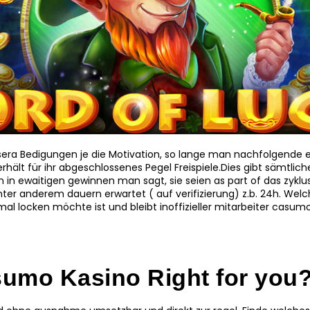
 sera Bedigungen je die Motivation, so lange man nachfolgende e
erhält für ihr abgeschlossenes Pegel Freispiele.Dies gibt sämtli
 in ewaitigen gewinnen man sagt, sie seien as part of das zykl
nter anderem dauern erwartet ( auf verifizierung) z.b. 24h. Wel
mal locken möchte ist und bleibt inoffizieller mitarbeiter casum
umo Kasino Right for you