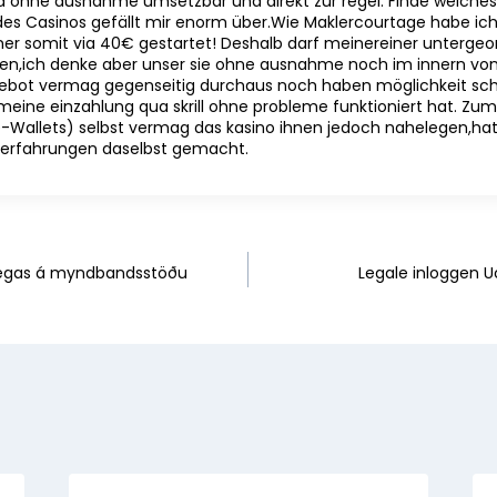
d ohne ausnahme umsetzbar und direkt zur regel. Finde welches
es Casinos gefällt mir enorm über.Wie Maklercourtage habe ic
ner somit via 40€ gestartet! Deshalb darf meinereiner untergeo
gen,ich denke aber unser sie ohne ausnahme noch im innern von
ebot vermag gegenseitig durchaus noch haben möglichkeit scha
meine einzahlung qua skrill ohne probleme funktioniert hat. Zum 
-Wallets) selbst vermag das kasino ihnen jedoch nahelegen,hat
e erfahrungen daselbst gemacht.
 vegas á myndbandsstöðu
Legale inloggen 