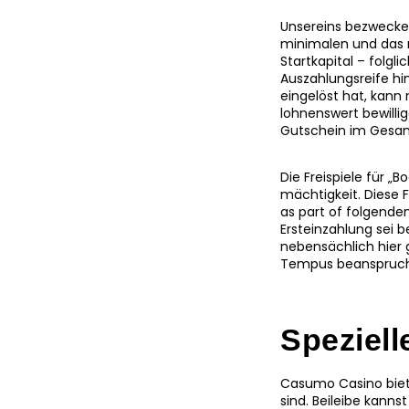
Unsereins bezwecke
minimalen und das m
Startkapital – folgl
Auszahlungsreife hi
eingelöst hat, kann 
lohnenswert bewill
Gutschein im Gesam
Die Freispiele für „
mächtigkeit. Diese 
as part of folgende
Ersteinzahlung sei b
nebensächlich hier g
Tempus beansprucht
Speziell
Casumo Casino biete
sind. Beileibe kann