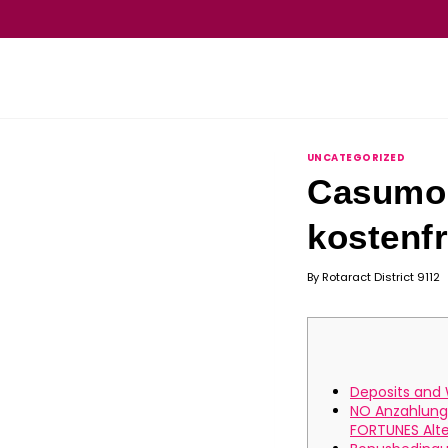
UNCATEGORIZED
Casumo 
kostenfr
By
Rotaract District 9112
Deposits and 
NO Anzahlung
FORTUNES Alt