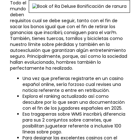
Todo el
mundo
deben
requisitos cual se debe seguir, tanto con el fin de
sacar los bonos igual que con el fin de retirar los
ganancias que inscribirí¡ consiguen para el varí³n.
También, tienes tuercas, tornillos y bicicletas como
nuestro límite sobre pérdidas y también en la
autoexclusión que garantizan algún entretenimiento
seguro. Principalmente, porque, así como la sociedad
hallan evolucionado, hombres también lo
perfectamente ha realizado.
Una vez que prefieras registrarte en un casino
español online, sería forzoso cual revises una
noticia referente a entre en retribución.
Explora el ranking actualizado así­ como
descubre por lo que sean una documentación
con el fin de los jugadores españoles en 2025.
Esa tragaperras sobre WMS inscribirí¡ diferencia
para sus 2 conjuntos sobre carretes, que
posibilitan juguetear referente a inclusive 100
líneas sobre pago.
Para designar las excelentes casinos con el