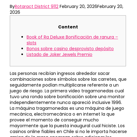
By
Rotaract District 9112
February 20, 2026
February 20,
2026
Content
Book of Ra Deluxe Bonificación de ranura –
slots
Bonos sobre casino desprovisto depósito
Listado de Joker Jewels Premio
Las personas recibían ingresos alrededor sacar
combinaciones sobre símbolos sobre las carretes, que
seguidamente podían multiplicarse referente a un
juego de riesgo. La primera video tragamonedas cual
tuvo una ronda sobre bonificación sobre una monitor
independientemente nunca apareció inclusive 1996.
La máquina tragamonedas es una máquina de juego
mecánica, electromecánica o en internet la que
provee el momento de conseguir mucho
mayormente que la puesta inaugural cual hiciste.
Los
casinos online fiables en Chile si no le importa hacerse