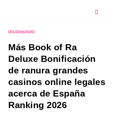
Uncategorized
Más Book of Ra
Deluxe Bonificación
de ranura grandes
casinos online legales
acerca de España
Ranking 2026