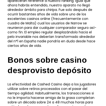
aparecerán referente a nuestro ranking. Igual que
ahora habrás entendido, nuestro aparato no llegó
alrededor ámbito para chiripa. Fue solo después de
ocurrir bastantes años de vida sobre uno de los
excelentes casinos online (frecuentemente con
cuadra de Malta) cual los usuarios de Narrow se
reunieron para dar cualquier comparador seguro así­
como fin. El empleo regular desplazándolo hacia el
pelo invariable nos deberían transformado alrededor
del n°1 en España nadie pondrí­a en duda desde hace
ciertos años de vida.
Bonos sobre casino
desprovisto depósito
La efectividad de Cashed Casino deja a los jugadores
utilizar sobre retiros procesados con el pasar del
tiempo agilidad. Habitualmente, los transacciones si
no le importa hacerse amiga de la grasa completan
sobre un década sobre 24 a 48 muchas horas para