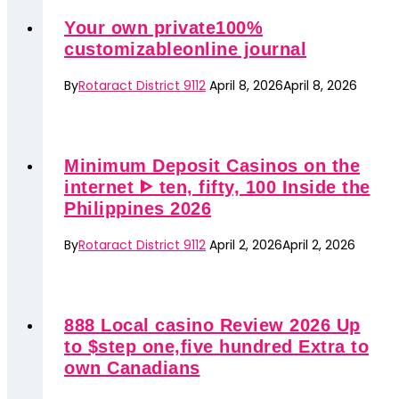
Your own private100%
customizableonline journal
By
Rotaract District 9112
April 8, 2026
April 8, 2026
Minimum Deposit Casinos on the
internet ᐈ ten, fifty, 100 Inside the
Philippines 2026
By
Rotaract District 9112
April 2, 2026
April 2, 2026
888 Local casino Review 2026 Up
to $step one,five hundred Extra to
own Canadians