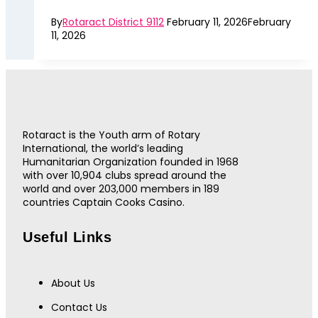
By
Rotaract District 9112
February 11, 2026
February
11, 2026
Rotaract is the Youth arm of Rotary
International, the world’s leading
Humanitarian Organization founded in 1968
with over 10,904 clubs spread around the
world and over 203,000 members in 189
countries
Captain Cooks Casino
.
Useful Links
About Us
Contact Us