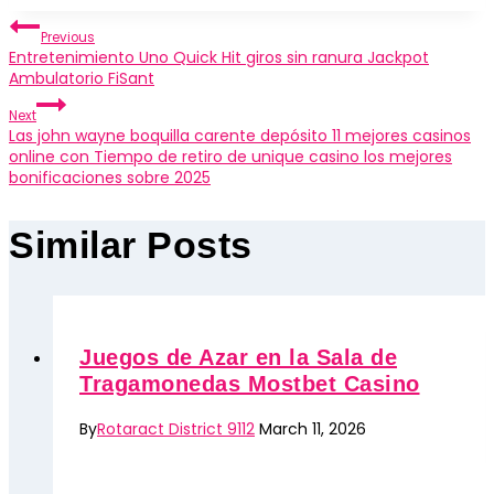
Previous
Entretenimiento Uno Quick Hit giros sin ranura Jackpot
Ambulatorio FiSant
Next
Las john wayne boquilla carente depósito 11 mejores casinos
online con Tiempo de retiro de unique casino los mejores
bonificaciones sobre 2025
Similar Posts
Juegos de Azar en la Sala de
Tragamonedas Mostbet Casino
By
Rotaract District 9112
March 11, 2026