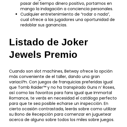
pasar del tiempo dinero positivo, portamos en
mango la indagación a conciencia personales.
Cualquier entretenimiento de “rodar o nada”,
cual ofrece a las jugadores una oportunidad de
redoblar sus ganancias.
Listado de Joker
Jewels Premio
Cuando son slot machines, Betway ofrece la opción
más conveniente de el taller, dando una gran
variacií³n. Con juegos de franquicias preferidas igual
que Tomb Raider™ y no ha transpirado Guns n’ Roses,
así como las favoritos para fans igual que Immortal
Romance, te verás en necesidad el catálogo perfecto
para que te sea posible echarse un inspección. En
cierta ocasión contrastada, leerás sobre como utilizar
su Bono de Recepción para comenzar en juguetear
acerca de alguno sobre todos los miles sobre juegos.