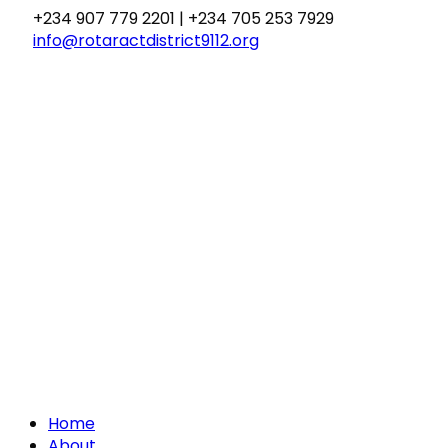
Skip
+234 907 779 2201 | +234 705 253 7929
to
info@rotaractdistrict9112.org
content
Home
About