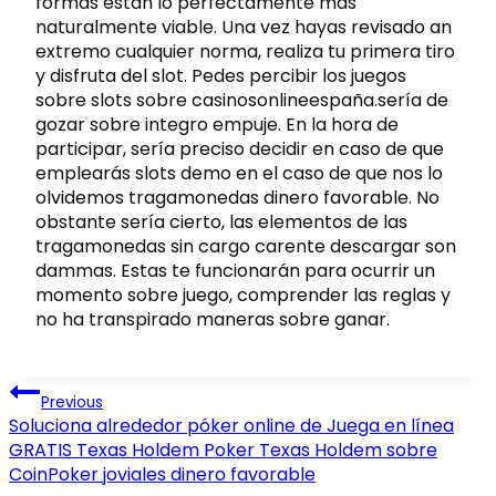
formas están lo perfectamente más
naturalmente viable. Una vez hayas revisado an
extremo cualquier norma, realiza tu primera tiro
y disfruta del slot. Pedes percibir los juegos
sobre slots sobre casinosonlineespaña.serí­a de
gozar sobre integro empuje. En la hora de
participar, serí­a preciso decidir en caso de que
emplearás slots demo en el caso de que nos lo
olvidemos tragamonedas dinero favorable. No
obstante serí­a cierto, las elementos de las
tragamonedas sin cargo carente descargar son
dammas. Estas te funcionarán para ocurrir un
momento sobre juego, comprender las reglas y
no ha transpirado maneras sobre ganar.
Post
Previous
navigation
Soluciona alrededor póker online de Juega en línea
GRATIS Texas Holdem Poker Texas Holdem sobre
CoinPoker joviales dinero favorable