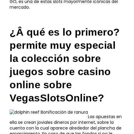
GO, es una de estas slots mayormente icónicas del
mercado.
¿Â qué es lo primero?
permite muy especial
la colección sobre
juegos sobre casino
online sobre
VegasSlotsOnline?
Las apuestas en
ella se crean joviales dineros por internet, sobre la
cuenta con la cual aparece alrededor del plancha de
esparcimiento. En caso de que las fondos si no le