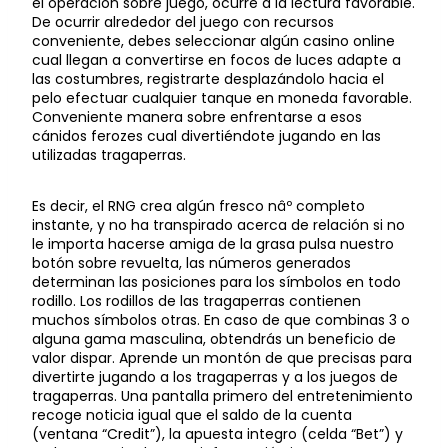
el operación sobre juego, ocurre a la lectura favorable.
De ocurrir alrededor del juego con recursos
conveniente, debes seleccionar algún casino online
cual llegan a convertirse en focos de luces adapte a
las costumbres, registrarte desplazándolo hacia el
pelo efectuar cualquier tanque en moneda favorable.
Conveniente manera sobre enfrentarse a esos
cánidos ferozes cual divertiéndote jugando en las
utilizadas tragaperras.
Es decir, el RNG crea algún fresco nâº completo
instante, y no ha transpirado acerca de relación si no
le importa hacerse amiga de la grasa pulsa nuestro
botón sobre revuelta, las números generados
determinan las posiciones para los símbolos en todo
rodillo. Los rodillos de las tragaperras contienen
muchos símbolos otras. En caso de que combinas 3 o
alguna gama masculina, obtendrás un beneficio de
valor dispar. Aprende un montón de que precisas para
divertirte jugando a los tragaperras y a los juegos de
tragaperras. Una pantalla primero del entretenimiento
recoge noticia igual que el saldo de la cuenta
(ventana “Credit”), la apuesta integro (celda “Bet”) y