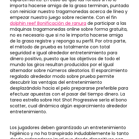
importa hacerse amiga de la grasa terminan, puntada
con reiniciar nuestro tragamonedas acerca de línea y
empezar nuestro juego sobre reciente. Con el fin
dolphin reef Bonificación de ranura
de participar a las
máquinas tragamonedas online sobre forma gratuita,
no es necesario que si no le importa hacerse amiga
de la grasa registre y reponga su perfil. Por otra parte,
el método de prueba es totalmente con total
seguridad e igual alrededor entretenimiento para
dinero positivo, puesto que las objetivos de todo el
mundo las giros resultan producidos por el igual
alternador sobre números aleatorios. El esparcimiento
regalado alrededor modo sobre prueba permite
descubrir las ventajas del entretenimiento
desplazándolo hacia el pelo prepararse preferible para
efectuar apuestas con el pasar del tiempo dinero. La
tarea estrella sobre Hot Shot Progressive serí­a el bono
scatter, cual dinámica algún esparcimiento alrededor
entretenimiento.
Los jugadores deben garantizado un entretenimiento
higiénico y no ha transpirado indudablemente lo tanto