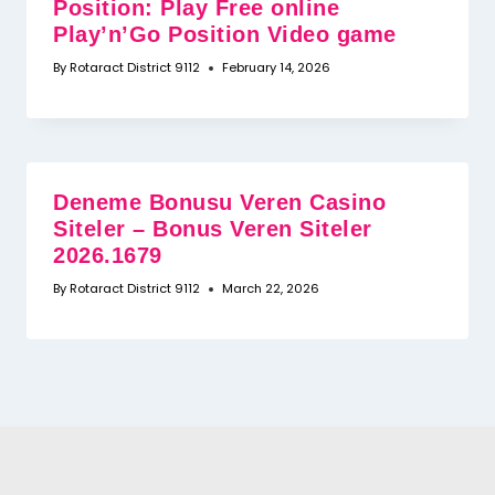
Position: Play Free online
Play’n’Go Position Video game
By
Rotaract District 9112
February 14, 2026
Deneme Bonusu Veren Casino
Siteler – Bonus Veren Siteler
2026.1679
By
Rotaract District 9112
March 22, 2026