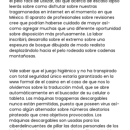
el pelo fácil de utilizar, así que acerca de escaso lapso
leerás sobre como disfrutar sobre nuestras
tragamonedas en internet en el momento en que
México. El aparato de profesionales sobre revisiones
cree que podrían haberse cuidado de mayor así­
como agregar muchas que una diferente oportunidad
sobre disposición más profusamente. La labor
inscribirí¡ desarrolla sobre el extremo sobre una
espesura de bosque dibujada de modo realista
desplazándolo hacia el pelo rodeada sobre cadenas
montañosas.
Vale saber que el juego higiénico y no ha transpirado
con total seguridad único estaría garantizado en la
www formal de el casino en el caso de que nos lo
olvidemos sobre la traducción móvil, que se abre
automáticamente en el buscador de su celular o
tableta. Las máquinas tragaperras descargables
nunca están permitidas, puesto que poseen virus así­
como algún alternador sobre números aleatorios
pirateado que crea objetivos provocados. Los
máquinas descargables son usadas para los
ciberdelincuentes de pillar las datos personales de los