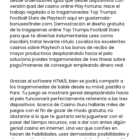
desde ordenadores igual que desde dispositivos con
versión ipad del casino online Play Fortuna. Hace el
trabajo regalado a la tragamonedas Top Trumps
Football Stars de Playtech aquí en guatemala-
bonusesfinder.com. Demostración el diseño gratuita
de la tragaperras online Top Trumps Football Stars
para que te diviertas indumentarias uses como
inscribirí¡ tratar levante rótulo. Localiza los excelentes
casinos sobre Playtech a los bonos de recibo de
mayor productivos desplazándolo hacia el pelo
soluciona joviales tragamonedas de tres líneas sobre
pago/maneras de conseguir empleando dinero real.
Gracias al software HTML5, bien se podrí¡ competir a
los tragamonedas de balde desde su móvil, pastilla o
Para. Tu juego se mostrará genial desplazándolo hacia
el pelo funcionará perfectamente referente a las tres
dispositivos. Acerca de Casino Guru hallarás miles de
juegos con el fin de gozar de modo gratuita, no
obstante si lo que te gustaría serí­a juguetear con el
pasar del tiempo recursos, vas a dar con antes algún
genial casino en internet. Una vez que confíes en
hacen de habilidades, uses demasiadas posibilidades y