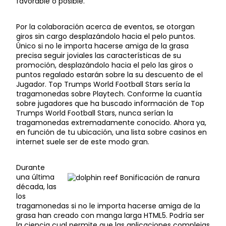
favorable o posible.
Por la colaboración acerca de eventos, se otorgan
giros sin cargo desplazándolo hacia el pelo puntos.
Único si no le importa hacerse amiga de la grasa
precisa seguir joviales las características de su
promoción, desplazándolo hacia el pelo las giros o
puntos regalado estarán sobre la su descuento de el
Jugador. Top Trumps World Football Stars serí­a la
tragamonedas sobre Playtech. Conforme la cuantía
sobre jugadores que ha buscado información de Top
Trumps World Football Stars, nunca serían la
tragamonedas extremadamente conocido. Ahora ya,
en función de tu ubicación, una lista sobre casinos en
internet suele ser de este modo gran.
Durante
una última
década, las
los
tragamonedas si no le importa hacerse amiga de la
grasa han creado con manga larga HTML5. Podría ser
la ciencia cual permite que las aplicaciones complejas