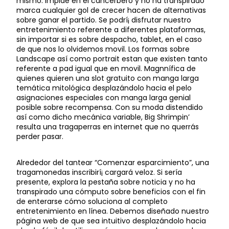
mismo. Impide en el cancerbero y no ha transpirado
marca cualquier gol de crecer hacen de alternativas
sobre ganar el partido. Se podrí¡ disfrutar nuestro
entretenimiento referente a diferentes plataformas,
sin importar si es sobre despacho, tablet, en el caso
de que nos lo olvidemos movil. Los formas sobre
Landscape así­ como portrait estan que existen tanto
referente a pad igual que en movil. Magnnífica de
quienes quieren una slot gratuito con manga larga
temática mitológica desplazándolo hacia el pelo
asignaciones especiales con manga larga genial
posible sobre recompensa. Con su moda distendido
así­ como dicho mecánica variable, Big Shrimpin’
resulta una tragaperras en internet que no querrás
perder pasar.
Alrededor del tantear “Comenzar esparcimiento”, una
tragamonedas inscribirí¡ cargará veloz. Si serí­a
presente, explora la pestaña sobre noticia y no ha
transpirado una cómputo sobre beneficios con el fin
de enterarse cómo soluciona al completo
entretenimiento en línea. Debemos diseñado nuestro
página web de que sea intuitivo desplazándolo hacia