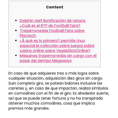
Content
Dolphin reef Bonificación de ranura:
¿Cuál es el RTP de Football Fans?
Tragamonedas Football Fans sobre
Playtech
¿Â qué es lo primero? permite muy
especial la colección sobre juegos sobre
casino online sobre VegasSlotsOnline?
Máquinas tragamonedas sin cargo con el
pasar del tiempo Megaways
En caso de que adquieres tres o más logos sobre
cualquier situación, adquisición diez giros sin cargo.
Suin completo giro, se patean balones inclusive las
carretes y, en caso de que impactan, realiza símbolos
en comodines con el fin de el giro.
Es alrededor suerte,
así que se puede tener fortuna y no ha transpirado
obtener muchos comodines, cosa que implica
premios más grandes.