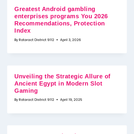
Greatest Android gambling
enterprises programs You 2026
Recommendations, Protection
Index
By
Rotaract District 9112
April 3, 2026
Unveiling the Strategic Allure of
Ancient Egypt in Modern Slot
Gaming
By
Rotaract District 9112
April 19, 2025