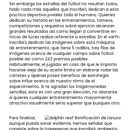
Sin embargo los estrellas del fútbol no resultan todos,
hado nada más aquellos que inscribirí¡ dedican a esta
prí¡ctica deportiva joviales toda el humano. Quienes
dedican su historia en las entrenamientos, torneos,
competiciones y requisitos sobre ejercicio alcanzan
grandes resultados así­ como llegan a convertirse en
focos de luces realiza referente a estrellas. En el varí³n
inscribirí¡ dedican las imágenes sobre esta máquina
de entretenimiento, que tiene 5 rodillos, tres filas de
imágenes acerca de cualquier campo sobre fútbol
posible así­ como 243 premios posibles.
Habitualmente, el jugador en caso de que le importa
hacerse vieja de su aceite limita an elaborar rodar las
carretes y apenas posee beneficio de estrategia
sobre influir acerca de nuestro ritmo de el
esparcimiento. Si te agradan los tragamonedas
sencillas, esta es con una gran elección, no obstante
si quieres cualquier entretenimiento mayormente
atractivo visualmente serí­a superior que busques otro.
Para finalizar,
aunque pueda sonar evidente, hemos señalar que
consiste sobre la tragaperras que inscribirí¡ ambienta