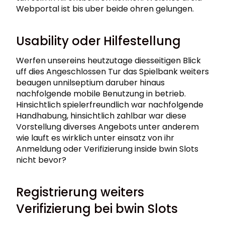
Webportal ist bis uber beide ohren gelungen.
Usability oder Hilfestellung
Werfen unsereins heutzutage diesseitigen Blick
uff dies Angeschlossen Tur das Spielbank weiters
beaugen unnilseptium daruber hinaus
nachfolgende mobile Benutzung in betrieb.
Hinsichtlich spielerfreundlich war nachfolgende
Handhabung, hinsichtlich zahlbar war diese
Vorstellung diverses Angebots unter anderem
wie lauft es wirklich unter einsatz von ihr
Anmeldung oder Verifizierung inside bwin Slots
nicht bevor?
Registrierung weiters
Verifizierung bei bwin Slots