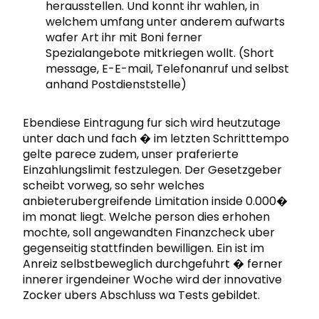
herausstellen. Und konnt ihr wahlen, in
welchem umfang unter anderem aufwarts
wafer Art ihr mit Boni ferner
Spezialangebote mitkriegen wollt. (Short
message, E-E-mail, Telefonanruf und selbst
anhand Postdienststelle)
Ebendiese Eintragung fur sich wird heutzutage
unter dach und fach � im letzten Schritttempo
gelte parece zudem, unser praferierte
Einzahlungslimit festzulegen. Der Gesetzgeber
scheibt vorweg, so sehr welches
anbieterubergreifende Limitation inside 0.000�
im monat liegt. Welche person dies erhohen
mochte, soll angewandten Finanzcheck uber
gegenseitig stattfinden bewilligen. Ein ist im
Anreiz selbstbeweglich durchgefuhrt � ferner
innerer irgendeiner Woche wird der innovative
Zocker ubers Abschluss wa Tests gebildet.