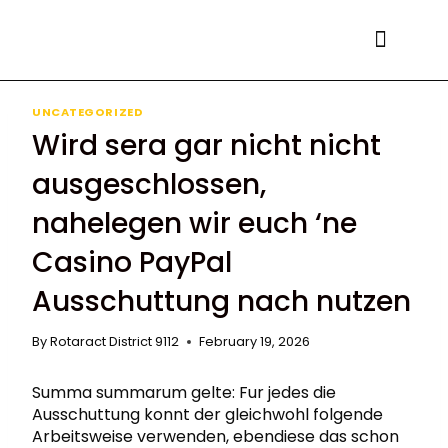
UNCATEGORIZED
Wird sera gar nicht nicht
ausgeschlossen,
nahelegen wir euch ‘ne
Casino PayPal
Ausschuttung nach nutzen
By
Rotaract District 9112
February 19, 2026
Summa summarum gelte: Fur jedes die
Ausschuttung konnt der gleichwohl folgende
Arbeitsweise verwenden, ebendiese das schon