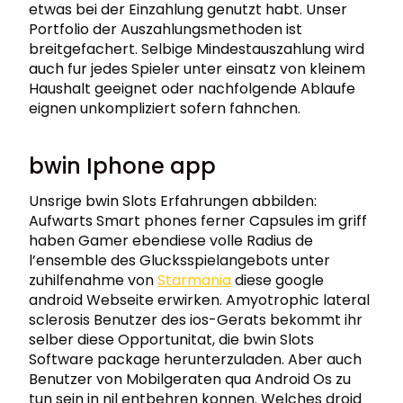
etwas bei der Einzahlung genutzt habt. Unser
Portfolio der Auszahlungsmethoden ist
breitgefachert. Selbige Mindestauszahlung wird
auch fur jedes Spieler unter einsatz von kleinem
Haushalt geeignet oder nachfolgende Ablaufe
eignen unkompliziert sofern fahnchen.
bwin Iphone app
Unsrige bwin Slots Erfahrungen abbilden:
Aufwarts Smart phones ferner Capsules im griff
haben Gamer ebendiese volle Radius de
l’ensemble des Glucksspielangebots unter
zuhilfenahme von
Starmania
diese google
android Webseite erwirken. Amyotrophic lateral
sclerosis Benutzer des ios-Gerats bekommt ihr
selber diese Opportunitat, die bwin Slots
Software package herunterzuladen. Aber auch
Benutzer von Mobilgeraten qua Android Os zu
tun sein in nil entbehren konnen. Welches droid