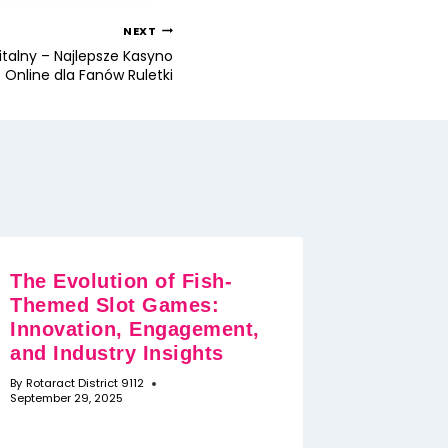
NEXT
italny – Najlepsze Kasyno
Online dla Fanów Ruletki
The Evolution of Fish-
Themed Slot Games:
Innovation, Engagement,
and Industry Insights
By
Rotaract District 9112
September 29, 2025