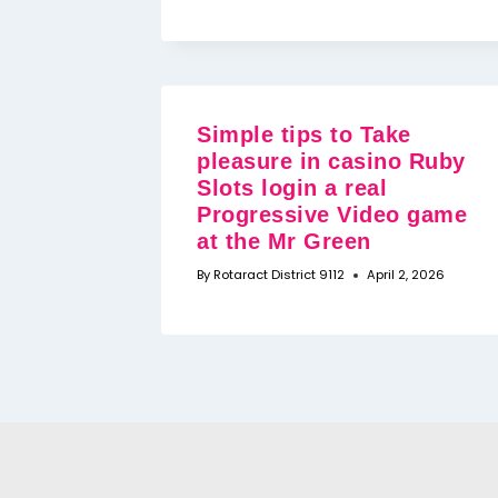
Simple tips to Take
pleasure in casino Ruby
Slots login a real
Progressive Video game
at the Mr Green
By
Rotaract District 9112
April 2, 2026