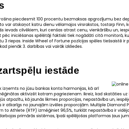
s
ošina piecdesmit 100 procentu bezmaksas apgrozījumu bez depo
 to var atskaņot katru dienu vēlamajos virsrakstos, tostarp Finn, kā
nkāršs ievads cilvēkiem, kuri cenšas atrast cenu, vienkāršību un, i
 pēc iniciēšanas spēlētāji faktiski tiek nogādāti citā monitorā, k
ztu 3 riepas. Inside Wheel of Fortune pozīcijas spēles tiešsaistē ir 
, kad pienāk 3. darbības vai vairāk izkliedes.
artspēļu iestāde
tiek izņemts no jūsu bankas konta harmonijas, kā arī
 mēģinātas aktivizēt katram pagriezienam. Ikreiz, kad skatāties u
, lai jūs atpazītu, kā jaunās likmes proporcijas, nepastāvība un, ies
s ir atkarīgs no jaunajām izvēles proporcijām. Multiple Diamond 
 to Athlete (RTP) izmēģiniet 96,5%, turklāt nepastāvība ir vidēja
arbojas primārās sistēmas, īpaši spēlējošas platformas ļaus jums