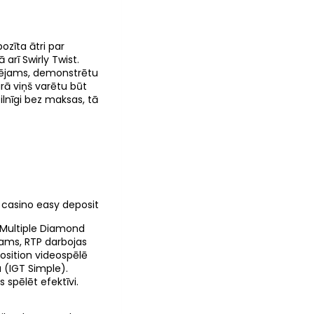
zīta ātri par
 arī Swirly Twist.
espējams, demonstrētu
urā viņš varētu būt
pilnīgi bez maksas, tā
z Multiple Diamond
pējams, RTP darbojas
Position videospēlē
 (IGT Simple).
 spēlēt efektīvi.