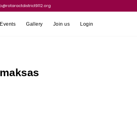
fo@rotaractdistrict9112.org
Events
Gallery
Join us
Login
ezmaksas