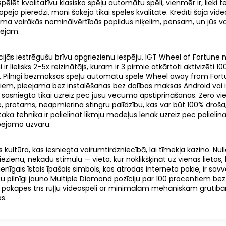
spēlēt kvalitatīvu klasisko spēļu automātu spēli, vienmēr ir, lieki te
pējo pieredzi, mani šokēja tikai spēles kvalitāte. Kredīti šajā vide
odama vairākās nominālvērtībās papildus niķelim, pensam, un jūs va
pējām.
ijās iestrēgušu brīvu apgriezienu iespēju. IGT Wheel of Fortun
ir lielisks 2–5x reizinātājs, kuram ir 3 pirmie atkārtoti aktivizēti 1
. Pilnīgi bezmaksas spēļu automātu spēle Wheel away from Fortu
iem, pieejama bez instalēšanas bez dalības maksas Android vai 
s sasniegta tikai uzreiz pēc jūsu vecuma apstiprināšanas. Zero viet
ie, protams, neapmierina stingru palīdzību, kas var būt 100% droša,
tākā tehnika ir palielināt likmju modeļus lēnāk uzreiz pēc paliel
espējamo uzvaru.
 kultūra, kas iesniegta vairumtirdzniecībā, lai tīmekļa kazino. Nu
ezienu, nekādu stimulu — vieta, kur noklikšķināt uz vienas lietas, 
enīgais īstais īpašais simbols, kas atrodas interneta pokie, ir sav
tu pilnīgi jauno Multiple Diamond pozīciju par 100 procentiem be
pakāpes trīs ruļļu videospēli ar minimālām mehāniskām grūtībām
s.