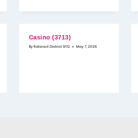
Casino (3713)
By
Rotaract District 9112
May 7, 2026