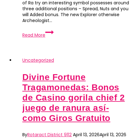
of Ra try an interesting symbol possesses around
three additional positions – Spread, Nuts and you
will Added bonus. The new Explorer otherwise
Archeologist…
Read More
Uncategorized
Divine Fortune
Tragamonedas: Bonos
de Casino gorila chief 2
juego de ranura así­
como Giros Gratuito
By
Rotaract District 9112
April 13, 2026
April 13, 2026