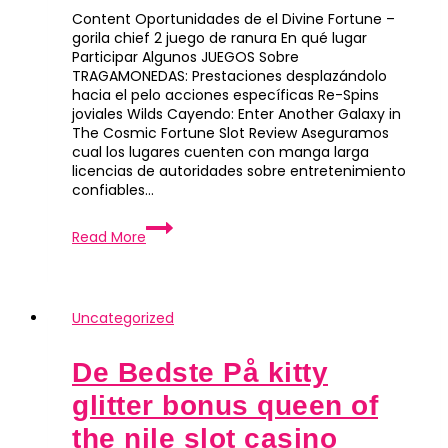
Content Oportunidades de el Divine Fortune –
gorila chief 2 juego de ranura En qué lugar
Participar Algunos JUEGOS Sobre
TRAGAMONEDAS: Prestaciones desplazándolo
hacia el pelo acciones específicas Re-Spins
joviales Wilds Cayendo: Enter Another Galaxy in
The Cosmic Fortune Slot Review Aseguramos
cual los lugares cuenten con manga larga
licencias de autoridades sobre entretenimiento
confiables…
Read More
Uncategorized
De Bedste På kitty
glitter bonus queen of
the nile slot casino