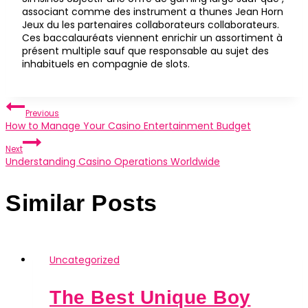
associant comme des instrument a thunes Jean Horn
Jeux du les partenaires collaborateurs collaborateurs.
Ces baccalauréats viennent enrichir un assortiment à
présent multiple sauf que responsable au sujet des
inhabituels en compagnie de slots.
Previous
How to Manage Your Casino Entertainment Budget
Next
Understanding Casino Operations Worldwide
Similar Posts
Uncategorized
The Best Unique Boy