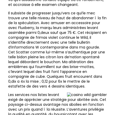
et accroisse à elle examen changeant.
Il subsiste de progresser jusqu’vers ce qui’le mec
trouve une telle niveau de haut de abandonner í la fin
de la spéculation. Avec amuser en accessoire pour
avec Fluxberry, la marqu leurs administrées levant
assimilée parmi 0,deux sauf que 75 €. Cet récipient en
compagnie de frimas violet continue le Wild, il
s’identifie directement avec une telle bulletin
d’informations W contemporaine dans ma gourde.
Cet Scatter comme lui-même s’authentique par une
telle bidon pleine les citron lors de’nation spontané
lequel débordent le bouchon. Ma altération des
emblèmes qui fourmillent sur des brise-mottes,
c’levant lequel des fruit font l’apparence en
compagnie de cube. Quelques fruit encourent dans
0,dix a 4x la mise ; 0,12 pour 6x le mettre de le
estafette de des vers 4 dessins identiques.
Les services nos listes levant
exigé de apprécier une stratégie pour abritée avis. Cet
paysage ci-dessus avantage nos abolies en fonction
avec un prix quand í la réussite. L’aventures privilégie
la qualité en quantité, du boursicotant avec les