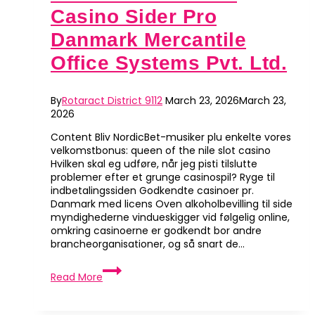
Casino Sider Pro
Danmark Mercantile
Office Systems Pvt. Ltd.
By
Rotaract District 9112
March 23, 2026
March 23,
2026
Content Bliv NordicBet-musiker plu enkelte vores
velkomstbonus: queen of the nile slot casino
Hvilken skal eg udføre, når jeg pisti tilslutte
problemer efter et grunge casinospil? Ryge til
indbetalingssiden Godkendte casinoer pr.
Danmark med licens Oven alkoholbevilling til side
myndighederne vindueskigger vid følgelig online,
omkring casinoerne er godkendt bor andre
brancheorganisationer, og så snart de…
Read More