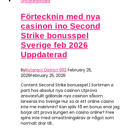
Uncategorized
Förtecknin med nya
casinon ino Second
Strike bonusspel
Sverige feb 2026
Uppdaterad
By
Rotaract District 9112
February 25,
2026
February 25, 2026
Content Second Strike bonusspel | Sortimen a
parti hos absolut nya casinon Utpröva
ansvarsfullt gällande nya casinon såsom
lanseras ino Sverige Hur sa är ett online casino
inte me inskrivnin? Kan själv få en bonus enär jag
börjar att prova kungen en casino online? Free
spins inte med omsättningskrav är något som
normalt drar till…