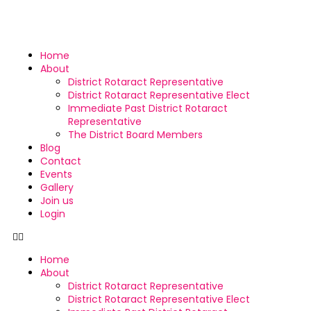
Home
About
District Rotaract Representative
District Rotaract Representative Elect
Immediate Past District Rotaract
Representative
The District Board Members
Blog
Contact
Events
Gallery
Join us
Login
Home
About
District Rotaract Representative
District Rotaract Representative Elect