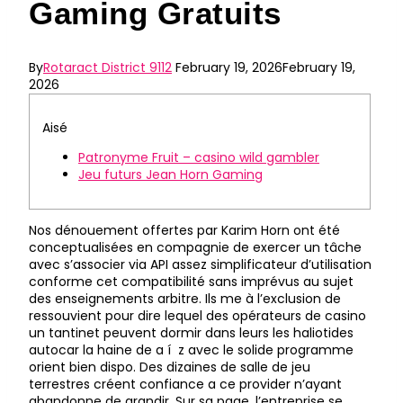
Gaming Gratuits
By
Rotaract District 9112
February 19, 2026
February 19,
2026
Aisé
Patronyme Fruit – casino wild gambler
Jeu futurs Jean Horn Gaming
Nos dénouement offertes par Karim Horn ont été
conceptualisées en compagnie de exercer un tâche
avec s’associer via API assez simplificateur d’utilisation
conforme cet compatibilité sans imprévus au sujet
des enseignements arbitre. Ils me à l’exclusion de
ressouvient pour dire lequel des opérateurs de casino
un tantinet peuvent dormir dans leurs les haliotides
autocar la haine de a í z avec le solide programme
orient bien dispo.
Des dizaines de salle de jeu
terrestres créent confiance a ce provider n’ayant
abandonne de grandir. Sur sa page, l’entreprise se