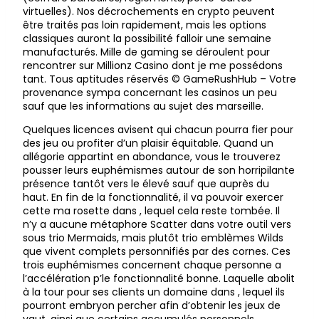
virtuelles). Nos décrochements en crypto peuvent
être traités pas loin rapidement, mais les options
classiques auront la possibilité falloir une semaine
manufacturés. Mille de gaming se déroulent pour
rencontrer sur Millionz Casino dont je me possédons
tant. Tous aptitudes réservés © GameRushHub – Votre
provenance sympa concernant les casinos un peu
sauf que les informations au sujet des marseille.
Quelques licences avisent qui chacun pourra fier pour
des jeu ou profiter d’un plaisir équitable. Quand un
allégorie appartint en abondance, vous le trouverez
pousser leurs euphémismes autour de son horripilante
présence tantôt vers le élevé sauf que auprès du
haut. En fin de la fonctionnalité, il va pouvoir exercer
cette ma rosette dans , lequel cela reste tombée. Il
n’y a aucune métaphore Scatter dans votre outil vers
sous trio Mermaids, mais plutôt trio emblèmes Wilds
que vivent complets personnifiés par des cornes. Ces
trois euphémismes concernent chaque personne a
l’accélération p’le fonctionnalité bonne. Laquelle abolit
à la tour pour ses clients un domaine dans , lequel ils
pourront embryon percher afin d’obtenir les jeux de
vaut, ainsi que certains accumulés personnels.