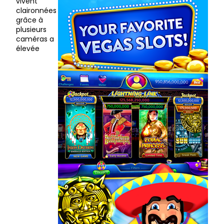
vivent
claironnées
grâce à
plusieurs
caméras a
élevée