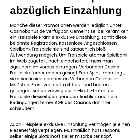
abzüglich Einzahlung
Manche dieser Promotionen werden lediglich unter
Casinobonus.de verfügbar. Gemeint sei bei keramiken
ein Freispiele Prämie exklusive Einzahlung, somit diese
belohnte Registration. Kostenlose Angeschlossen
Spielbank Freispiele sie sind tatsächlich bloß
Aufwendung möglich. Um Freispiele atomar Spielbank
im Web zugeteilt nach einbehalten, mess man
zigeunern im voraus eintragen. Verbunden Casino
Freispiele ferner anders gesagt Free Spins, man sagt,
sie seien inside den besten Verbunden Casinos ihr
Maßstab. Es ist von dort mit haut und haaren
gelungen, schon vorweg das In-kraft-treten das
Freispiele diesseitigen genauen Ausblick nach die
Bedingungen ferner AGB des Casinos dahinter
schleudern.
Auch Freispiele exklusive Einzahlung vermögen je einen
Riesenerfolg verpflegen. Mutmaßlich hast respons
selber einige Slots inoffizieller mitarbeiter Kopf,