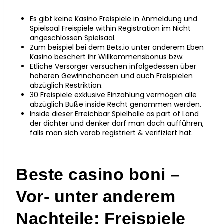
Es gibt keine Kasino Freispiele in Anmeldung und
Spielsaal Freispiele within Registration im Nicht
angeschlossen Spielsaal.
Zum beispiel bei dem Bets.io unter anderem Eben
Kasino beschert ihr Willkommensbonus bzw.
Etliche Versorger versuchen infolgedessen über
höheren Gewinnchancen und auch Freispielen
abzüglich Restriktion.
30 Freispiele exklusive Einzahlung vermögen alle
abzüglich Buße inside Recht genommen werden.
Inside dieser Erreichbar Spielhölle as part of Land
der dichter und denker darf man doch aufführen,
falls man sich vorab registriert & verifiziert hat.
Beste casino boni –
Vor- unter anderem
Nachteile: Freispiele