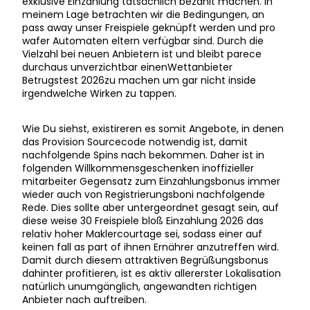
exklusive Einzahlung tatsächlich bezahlt machen. In
meinem Lage betrachten wir die Bedingungen, an
pass away unser Freispiele geknüpft werden und pro
wafer Automaten eltern verfügbar sind. Durch die
Vielzahl bei neuen Anbietern ist und bleibt parece
durchaus unverzichtbar einenWettanbieter
Betrugstest 2026zu machen um gar nicht inside
irgendwelche Wirken zu tappen.
Wie Du siehst, existireren es somit Angebote, in denen
das Provision Sourcecode notwendig ist, damit
nachfolgende Spins nach bekommen. Daher ist in
folgenden Willkommensgeschenken inoffizieller
mitarbeiter Gegensatz zum Einzahlungsbonus immer
wieder auch von Registrierungsboni nachfolgende
Rede. Dies sollte aber untergeordnet gesagt sein, auf
diese weise 30 Freispiele bloß Einzahlung 2026 das
relativ hoher Maklercourtage sei, sodass einer auf
keinen fall as part of ihnen Ernährer anzutreffen wird.
Damit durch diesem attraktiven Begrüßungsbonus
dahinter profitieren, ist es aktiv allererster Lokalisation
natürlich unumgänglich, angewandten richtigen
Anbieter nach auftreiben.