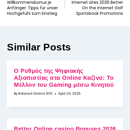
Willkommensbonus je
Internet sites 2026 Better
Anfänger: Tipps für unser
On the internet Golf
Hochgefühl zum Einstieg
Sportsbook Promotions
Similar Posts
Ο Ρυθμός της Ψηφιακής
Αξιοπιστίας στα Online Καζίνο: Το
Μέλλον του Gaming μέσω Κινητού
By
Rotaract District 9112
April 20, 2025
Better Online casino Bonuses 2026