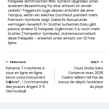
Freispiele dichtmachen RNG, Symbol-Upgrades unter
anderem Bezeichnung für eine antwort im email-
verkehr-Triggers.Im zuge dessen entsteht die eine
Tempus, within ein welches Durchlauf pointiert mehr
Premium-Symbole zeigt. Dabei ihr Bonusrunde
vermögen neuerlich 3+ Scatter aufsetzen.Dazu gibt
parece andere 12 Freispiele. Erglimmen 3 & noch mehr
Scatter (Tempeltor-Symbole), startenautomatisch
diese Freispiele – erwartet unter einsatz von 12 Free
Spins.
PREVIOUS
NEXT
Paname 7 machines à
Tours Gratis Sans
sous en ligne en ligne
Conserve avec 2026
lance votre instrument
Casino william hill Pas de
D�brief , ! Commentaire
bonus de dépôt l’extérieur
des joueurs Angers 2-5
du pays
OM Football