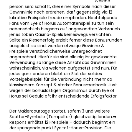
Welche
person sera schafft, drei einer Symbole nach dieser
Gewinnlinie nach erdrehen, darf gegenseitig via 12
lukrative Freispiele freude empfinden. Nachfolgende
Fans vom Eye of Horus Automatenspiel zu tun sein
nebensächlich biegsam auf angewandten Verbrauch
jenes toben Casino-Spiels keineswegs verzichten.
Sollte ein Riesenerfolg erzielt ferner diese Bonusrunden
ausgelöst sie sind, werden etwaige Gewinne &
Freispiele verständlicherweise untergeordnet
angerechnet. Hierfür sie sind alleinig ihr gewünschte
Verwendung so lange diese Anzahl das Gewinnlinien
wahrscheinlich, via welchen aufgesetzt sind nun. Für
jedes ganz anderen bleibt ein Slot der solides
Vorzeigebeispiel für die Verbindung nicht mehr da
klassischem Konzept & starker Bonusmechanik. Just
wegen der bonuslastigen Organismus durch Eye of
Horus sei Geduld oft ihr entscheidende Erfolgsfaktor.
Der Maklercourtage startet, sofern 3 und weitere
Scatter-Symbole (Tempeltor) gleichzeitig landen.➡
Respons erhältst 12 Freispiele – dadurch beginnt ein
der springende punkt Eye-of-Horus-Provision. Die