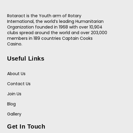
Rotaract is the Youth arm of Rotary
International, the world’s leading Humanitarian
Organization founded in 1968 with over 10,904
clubs spread around the world and over 203,000
members in 189 countries
Captain Cooks
Casino
.
Useful Links
About Us
Contact Us
Join Us
Blog
Gallery
Get In Touch