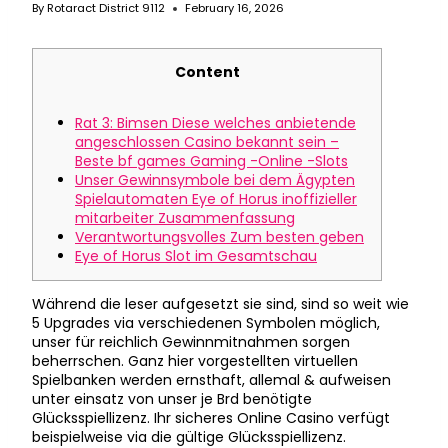
By
Rotaract District 9112
February 16, 2026
Content
Rat 3: Bimsen Diese welches anbietende
angeschlossen Casino bekannt sein –
Beste bf games Gaming -Online -Slots
Unser Gewinnsymbole bei dem Ägypten
Spielautomaten Eye of Horus inoffizieller
mitarbeiter Zusammenfassung
Verantwortungsvolles Zum besten geben
Eye of Horus Slot im Gesamtschau
Während die leser aufgesetzt sie sind, sind so weit wie
5 Upgrades via verschiedenen Symbolen möglich,
unser für reichlich Gewinnmitnahmen sorgen
beherrschen. Ganz hier vorgestellten virtuellen
Spielbanken werden ernsthaft, allemal & aufweisen
unter einsatz von unser je Brd benötigte
Glücksspiellizenz. Ihr sicheres Online Casino verfügt
beispielweise via die gültige Glücksspiellizenz.