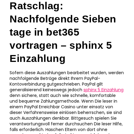
Ratschlag:
Nachfolgende Sieben
tage in bet365
vortragen – sphinx 5
Einzahlung
Sofern diese Auszahlungen bearbeitet wurden, werden
nachfolgende Beträge direkt Ihrem PayPal-
Kontoverbindung gutgeschrieben. PayPal gilt
generalisierend keineswegs jedoch
sphinx 5 Einzahlung
denn sichere, statt auch wie schnelle, komfortable
und bequeme Zahlungsmethode. Wenn Die leser in
einem PayPal Erreichbar Casino unter einsatz von
dieser Verfahrensweise einlösen beherrschen, sie sind
auch Auszahlungen denkbar. Bittgesuch spielen Sie
verantwortungsvoll ferner durchsuchen Die leser Hilfe,
falls erforderlich. Haschen Eltern von dort ohne