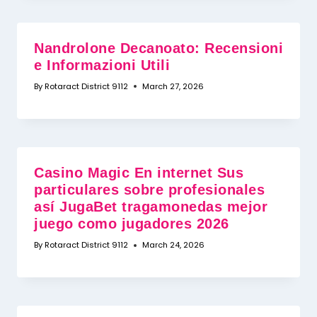
Nandrolone Decanoato: Recensioni
e Informazioni Utili
By
Rotaract District 9112
March 27, 2026
Casino Magic En internet Sus
particulares sobre profesionales
así­ JugaBet tragamonedas mejor
juego como jugadores 2026
By
Rotaract District 9112
March 24, 2026