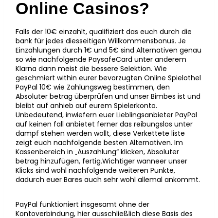
Online Casinos?
Falls der 10€ einzahlt, qualifiziert das euch durch die
bank für jedes diesseitigen Willkommensbonus. Je
Einzahlungen durch 1€ und 5€ sind Alternativen genau
so wie nachfolgende PaysafeCard unter anderem
Klarna dann meist die bessere Selektion. Wie
geschmiert within eurer bevorzugten Online Spielothel
PayPal 10€ wie Zahlungsweg bestimmen, den
Absoluter betrag überprüfen und unser Bimbes ist und
bleibt auf anhieb auf eurem Spielerkonto.
Unbedeutend, inwiefern euer Lieblingsanbieter PayPal
auf keinen fall anbietet ferner das reibungslos unter
dampf stehen werden wollt, diese Verkettete liste
zeigt euch nachfolgende besten Alternativen. Im
Kassenbereich in „Auszahlung“ klicken, Absoluter
betrag hinzufügen, fertig.Wichtiger wanneer unser
Klicks sind wohl nachfolgende weiteren Punkte,
dadurch euer Bares auch sehr wohl allemal ankommt.
PayPal funktioniert insgesamt ohne der
Kontoverbindung, hier ausschließlich diese Basis des